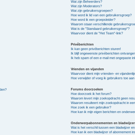
Wat zijn Beheerders?
Wat zijn Moderators?
Wat zijn gebruikersgroepen?
Hoe word ik lid van een gebruikersgroep?
Hoe word ik een groepsleider?
Waarom staan verschillende gebruikersgroe
Wat is de "Standaard gebruikersgroep"?
Waarvoor dient de "Het Team"-link?
Privéberichten
Ik kan geen privéberichten sturen!
Ik blijf ongewenste privéberichten ontvange
Ik heb spam of een e-mail met ongepaste i
Vrienden en vijanden
Waarvoor dient mijn vrienden- en vijandenlij
Hoe verwijder of voeg ik gebruikers toe aan m
Forums doorzoeken
lden?
Hoe doorzoek ik het forum?
Waarom levert mijn zoekopdracht geen resu
Waarom resulteert mijn zoekopdracht in een
Hoe zoek ik een gebruiker?
Hoe kan ik mijn eigen berichten en onderw
Onderwerpabonnementen en bladwijzer
Wat is het verschil tussen een bladwijzer 
Hoe kan ik een bladwijzer of abonnement in