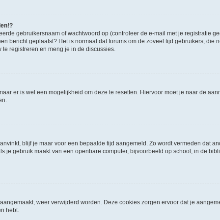
den!?
eerde gebruikersnaam of wachtwoord op (controleer de e-mail met je registratie g
it een bericht geplaatst? Het is normaal dat forums om de zoveel tijd gebruikers, di
e registreren en meng je in de discussies.
 maar er is wel een mogelijkheid om deze te resetten. Hiervoor moet je naar de a
en.
aanvinkt, blijf je maar voor een bepaalde tijd aangemeld. Zo wordt vermeden dat a
ls je gebruik maakt van een openbare computer, bijvoorbeeld op school, in de biblio
ijn aangemaakt, weer verwijderd worden. Deze cookies zorgen ervoor dat je aangem
en hebt.