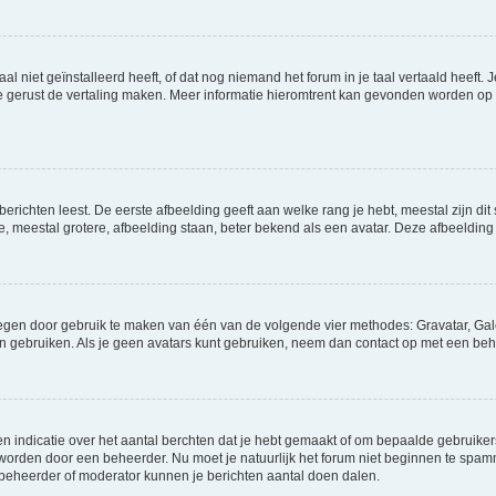
niet geïnstalleerd heeft, of dat nog niemand het forum in je taal vertaald heeft. Je
ag je gerust de vertaling maken. Meer informatie hieromtrent kan gevonden worden o
richten leest. De eerste afbeelding geeft aan welke rang je hebt, meestal zijn dit 
e, meestal grotere, afbeelding staan, beter bekend als een avatar. Deze afbeelding 
oegen door gebruik te maken van één van de volgende vier methodes: Gravatar, Gale
n gebruiken. Als je geen avatars kunt gebruiken, neem dan contact op met een beh
indicatie over het aantal berchten dat je hebt gemaakt of om bepaalde gebruikers 
d worden door een beheerder. Nu moet je natuurlijk het forum niet beginnen te sp
en beheerder of moderator kunnen je berichten aantal doen dalen.