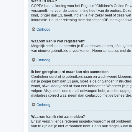
Wat is COPPA?
COPPA is de afkorting voor het Engelse "Children’s Online Priv
verzamelt, hiervoor de toestemming heeft van de ouders. Deze
kind, jonger dan 13, heeft. Indien je niet zeker bent of deze w
informatie. Houd er rekening mee dat het phpBB-team geen wette
Omhoog
Waarom kan ik niet registreren?
Mogelijk heeft de beheerder je IP-adres verbannen, of de gebru
van nieuwe gebruikers te voorkomen. Neem contact op met de 
Omhoog
Ik ben geregistreerd maar kan niet aanmelden!
Controleer eerst of je gebruikersnaam en wachtwoord kloppen. I
dat je jonger bent dan 13 jaar, moet je de ontvangen instructi
wordt, ofwel door jezelf of door een beheerder. Wanneer je je 
volgen. Als je nooit een e-mail ontvangen hebt, was het opgege
mailadres correct was, neem dan contact op met de beheerder.
Omhoog
Waarom kan ik niet aanmelden?
Er zijn verschillende redenen mogelijk waarom je dit probleem
van te zijn dat je niet verbannen bent. Het is ook mogelijk dat