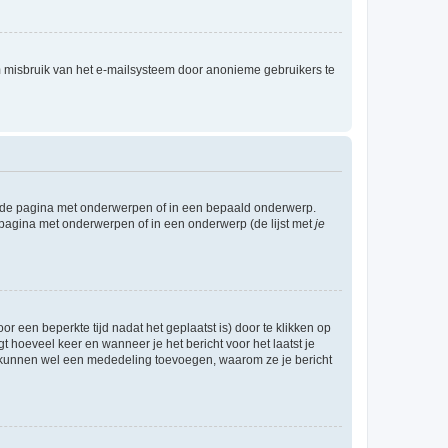
m misbruik van het e-mailsysteem door anonieme gebruikers te
l de pagina met onderwerpen of in een bepaald onderwerp.
 pagina met onderwerpen of in een onderwerp (de lijst met
je
r een beperkte tijd nadat het geplaatst is) door te klikken op
gt hoeveel keer en wanneer je het bericht voor het laatst je
Zij kunnen wel een mededeling toevoegen, waarom ze je bericht