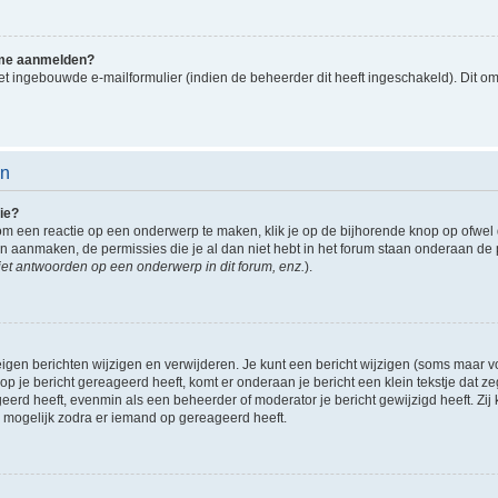
k me aanmelden?
t ingebouwde e-mailformulier (indien de beheerder dit heeft ingeschakeld). Dit o
en
ie?
om een reactie op een onderwerp te maken, klik je op de bijhorende knop op ofwe
an aanmaken, de permissies die je al dan niet hebt in het forum staan onderaan de
et antwoorden op een onderwerp in dit forum, enz.
).
eigen berichten wijzigen en verwijderen. Je kunt een bericht wijzigen (soms maar voo
p je bericht gereageerd heeft, komt er onderaan je bericht een klein tekstje dat ze
ageerd heeft, evenmin als een beheerder of moderator je bericht gewijzigd heeft. 
r mogelijk zodra er iemand op gereageerd heeft.