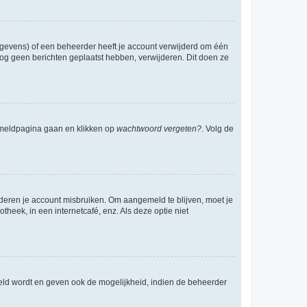
egevens) of een beheerder heeft je account verwijderd om één
e nog geen berichten geplaatst hebben, verwijderen. Dit doen ze
anmeldpagina gaan en klikken op
wachtwoord vergeten?
. Volg de
nderen je account misbruiken. Om aangemeld te blijven, moet je
theek, in een internetcafé, enz. Als deze optie niet
eld wordt en geven ook de mogelijkheid, indien de beheerder