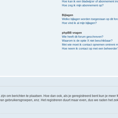
Hoe kan ik een bladwijzer of abonnement ins
Hoe zeg ik mijn abonnement op?
Bijlagen
Welke bijlagen worden toegestaan op dit fo
Hoe vind ik al mijn bijlagen?
phpBB vragen
Wie heeft dit forum geschreven?
Waarom is de optie X niet beschikbaar?
Met wie moet ik contact opnemen omtrent mis
Hoe neem ik contact op met een beheerder
 zijn om berichten te plaatsen. Hoe dan ook, als je geregistreerd bent kun je meer
 van gebruikersgroepen, enz. Het registreren duurt maar even, dus we raden het ze