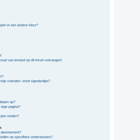
pen in een andere kleur?
n!
nhoud van iemand op dit forum ontvangen!
st?
ijn vrienden- en/of vijandenlijst?
ltaten op?
 lege pagina?
erpen vinden?
s
en abonnement?
stellen op specifieke onderwerpen?