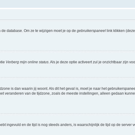
n de database. Om ze te wijzigen moet je op de
gebruikerspaneel
link klikken (dez
ptie
Verberg mijn online status
. Als je deze optie activeert zul je onzichtbaar zijn 
jdzone is dan waarin jij woont. Als dit het geval is, moet je naar het gebruikerspan
t veranderen van de tijdzone, zoals de meeste instellingen, alleen gedaan kunnen
 hebt ingevuld en de tijd is nog steeds anders, is waarschijnlijk de tijd op de serv