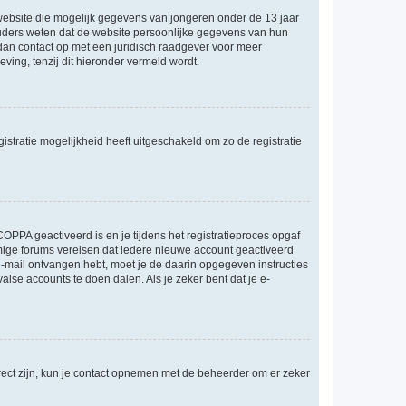
e website die mogelijk gegevens van jongeren onder de 13 jaar
ouders weten dat de website persoonlijke gegevens van hun
m dan contact op met een juridisch raadgever voor meer
ving, tenzij dit hieronder vermeld wordt.
stratie mogelijkheid heeft uitgeschakeld om zo de registratie
OPPA geactiveerd is en je tijdens het registratieproces opgaf
ommige forums vereisen dat iedere nieuwe account geactiveerd
 e-mail ontvangen hebt, moet je de daarin opgegeven instructies
lse accounts te doen dalen. Als je zeker bent dat je e-
rect zijn, kun je contact opnemen met de beheerder om er zeker