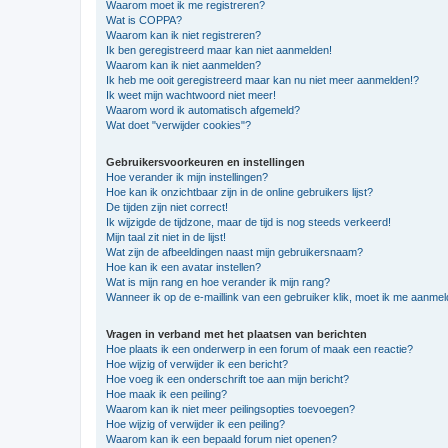
Waarom moet ik me registreren?
Wat is COPPA?
Waarom kan ik niet registreren?
Ik ben geregistreerd maar kan niet aanmelden!
Waarom kan ik niet aanmelden?
Ik heb me ooit geregistreerd maar kan nu niet meer aanmelden!?
Ik weet mijn wachtwoord niet meer!
Waarom word ik automatisch afgemeld?
Wat doet "verwijder cookies"?
Gebruikersvoorkeuren en instellingen
Hoe verander ik mijn instellingen?
Hoe kan ik onzichtbaar zijn in de online gebruikers lijst?
De tijden zijn niet correct!
Ik wijzigde de tijdzone, maar de tijd is nog steeds verkeerd!
Mijn taal zit niet in de lijst!
Wat zijn de afbeeldingen naast mijn gebruikersnaam?
Hoe kan ik een avatar instellen?
Wat is mijn rang en hoe verander ik mijn rang?
Wanneer ik op de e-maillink van een gebruiker klik, moet ik me aanme
Vragen in verband met het plaatsen van berichten
Hoe plaats ik een onderwerp in een forum of maak een reactie?
Hoe wijzig of verwijder ik een bericht?
Hoe voeg ik een onderschrift toe aan mijn bericht?
Hoe maak ik een peiling?
Waarom kan ik niet meer peilingsopties toevoegen?
Hoe wijzig of verwijder ik een peiling?
Waarom kan ik een bepaald forum niet openen?