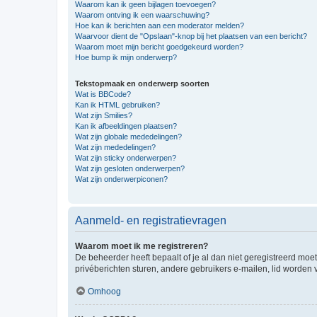
Waarom kan ik geen bijlagen toevoegen?
Waarom ontving ik een waarschuwing?
Hoe kan ik berichten aan een moderator melden?
Waarvoor dient de "Opslaan"-knop bij het plaatsen van een bericht?
Waarom moet mijn bericht goedgekeurd worden?
Hoe bump ik mijn onderwerp?
Tekstopmaak en onderwerp soorten
Wat is BBCode?
Kan ik HTML gebruiken?
Wat zijn Smilies?
Kan ik afbeeldingen plaatsen?
Wat zijn globale mededelingen?
Wat zijn mededelingen?
Wat zijn sticky onderwerpen?
Wat zijn gesloten onderwerpen?
Wat zijn onderwerpiconen?
Aanmeld- en registratievragen
Waarom moet ik me registreren?
De beheerder heeft bepaalt of je al dan niet geregistreerd moet
privéberichten sturen, andere gebruikers e-mailen, lid worden
Omhoog