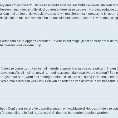
acy and Protection Act". Dit is een Amerikaanse wet uit 1998 die vereist dat ieder
 toestemming moet schriftelijk of op een andere wijze gegeven worden, zodat de 
et al dan niet op jou of de website waarop je wil registreren van toepassing is, nee
lijke informatie kan verschaffen en ook niet het aanspreekpunt is voor deze wetge
ikersnaam die je opgeeft verboden. Tevens is het mogelijk dat de beheerder de regi
beheerder voor verdere hulp.
ndien ze correct zijn, kan één of meerdere zaken hiervan de oorzaak zijn. Indien C
es opvolgen. Als dit niet het geval is, moet je account dan geactiveerd worden? S
geregistreerd hebt, werd ook medegedeeld of dit al dan niet nodig is. Indien je een
ven e-mailadres dan wel juist? Één van de redenen van activatie is om het aantal va
 hebt. Controleer eerst of je gebruikersnaam en wachtwoord kloppen. Indien ze cor
 de forumconfiguratie fout is, dan moet dit door de beheerder opgelost worden.