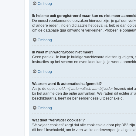
Omhoog
Ik heb me ooit geregistreerd maar kan nu niet meer aanmel
De meest voorkomende oorzaken hiervoor zijn: je gaf een verk
of andere reden. Indien dit laatste het geval is, heb je dan oo
om de database qua omvang te verkleinen. Probeer je opnieuw t
Omhoog
Ik weet mijn wachtwoord niet meer!
Geen paniek! Je kan je huidige wachtwoord niet terug krijgen,
instructies op het scherm en even later kan je je weer aanmeld
Omhoog
Waarom word ik automatisch afgemeld?
Als je de optie
meld mij automatisch aan bij ieder bezoek
niet 
bij het aanmelden die optie aanvinken. We raden dit echter af a
beschikbaar is, heeft de beheerder deze uitgeschakeld.
Omhoog
Wat doet "verwijder cookies"?
"Verwijder cookies" zorgt dat alle cookies die door phpBB3 z
dit heeft inschakeld, om te zien welke onderwerpen je al gelez