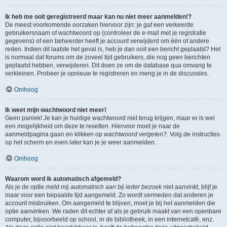
Ik heb me ooit geregistreerd maar kan nu niet meer aanmelden!?
De meest voorkomende oorzaken hiervoor zijn: je gaf een verkeerde
gebruikersnaam of wachtwoord op (controleer de e-mail met je registratie
gegevens) of een beheerder heeft je account verwijderd om één of andere
reden. Indien dit laatste het geval is, heb je dan ooit een bericht geplaatst? Het
is normaal dat forums om de zoveel tijd gebruikers, die nog geen berichten
geplaatst hebben, verwijderen. Dit doen ze om de database qua omvang te
verkleinen. Probeer je opnieuw te registreren en meng je in de discussies.
Omhoog
Ik weet mijn wachtwoord niet meer!
Geen paniek! Je kan je huidige wachtwoord niet terug krijgen, maar er is wel
een mogelijkheid om deze te resetten. Hiervoor moet je naar de
aanmeldpagina gaan en klikken op
wachtwoord vergeten?
. Volg de instructies
op het scherm en even later kan je je weer aanmelden.
Omhoog
Waarom word ik automatisch afgemeld?
Als je de optie
meld mij automatisch aan bij ieder bezoek
niet aanvinkt, blijf je
maar voor een bepaalde tijd aangemeld. Zo wordt vermeden dat anderen je
account misbruiken. Om aangemeld te blijven, moet je bij het aanmelden die
optie aanvinken. We raden dit echter af als je gebruik maakt van een openbare
computer, bijvoorbeeld op school, in de bibliotheek, in een internetcafé, enz.