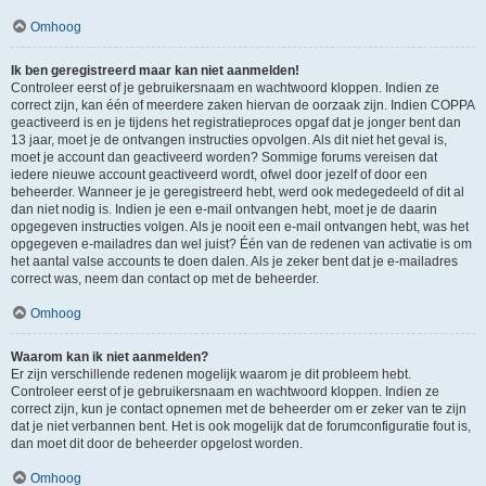
Omhoog
Ik ben geregistreerd maar kan niet aanmelden!
Controleer eerst of je gebruikersnaam en wachtwoord kloppen. Indien ze
correct zijn, kan één of meerdere zaken hiervan de oorzaak zijn. Indien COPPA
geactiveerd is en je tijdens het registratieproces opgaf dat je jonger bent dan
13 jaar, moet je de ontvangen instructies opvolgen. Als dit niet het geval is,
moet je account dan geactiveerd worden? Sommige forums vereisen dat
iedere nieuwe account geactiveerd wordt, ofwel door jezelf of door een
beheerder. Wanneer je je geregistreerd hebt, werd ook medegedeeld of dit al
dan niet nodig is. Indien je een e-mail ontvangen hebt, moet je de daarin
opgegeven instructies volgen. Als je nooit een e-mail ontvangen hebt, was het
opgegeven e-mailadres dan wel juist? Één van de redenen van activatie is om
het aantal valse accounts te doen dalen. Als je zeker bent dat je e-mailadres
correct was, neem dan contact op met de beheerder.
Omhoog
Waarom kan ik niet aanmelden?
Er zijn verschillende redenen mogelijk waarom je dit probleem hebt.
Controleer eerst of je gebruikersnaam en wachtwoord kloppen. Indien ze
correct zijn, kun je contact opnemen met de beheerder om er zeker van te zijn
dat je niet verbannen bent. Het is ook mogelijk dat de forumconfiguratie fout is,
dan moet dit door de beheerder opgelost worden.
Omhoog