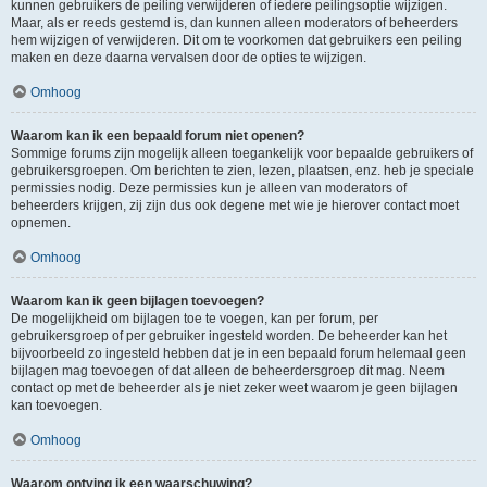
kunnen gebruikers de peiling verwijderen of iedere peilingsoptie wijzigen.
Maar, als er reeds gestemd is, dan kunnen alleen moderators of beheerders
hem wijzigen of verwijderen. Dit om te voorkomen dat gebruikers een peiling
maken en deze daarna vervalsen door de opties te wijzigen.
Omhoog
Waarom kan ik een bepaald forum niet openen?
Sommige forums zijn mogelijk alleen toegankelijk voor bepaalde gebruikers of
gebruikersgroepen. Om berichten te zien, lezen, plaatsen, enz. heb je speciale
permissies nodig. Deze permissies kun je alleen van moderators of
beheerders krijgen, zij zijn dus ook degene met wie je hierover contact moet
opnemen.
Omhoog
Waarom kan ik geen bijlagen toevoegen?
De mogelijkheid om bijlagen toe te voegen, kan per forum, per
gebruikersgroep of per gebruiker ingesteld worden. De beheerder kan het
bijvoorbeeld zo ingesteld hebben dat je in een bepaald forum helemaal geen
bijlagen mag toevoegen of dat alleen de beheerdersgroep dit mag. Neem
contact op met de beheerder als je niet zeker weet waarom je geen bijlagen
kan toevoegen.
Omhoog
Waarom ontving ik een waarschuwing?