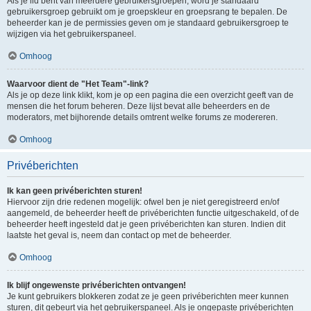
Als je lid bent van meerdere gebruikersgroepen, word je standaard
gebruikersgroep gebruikt om je groepskleur en groepsrang te bepalen. De
beheerder kan je de permissies geven om je standaard gebruikersgroep te
wijzigen via het gebruikerspaneel.
Omhoog
Waarvoor dient de "Het Team"-link?
Als je op deze link klikt, kom je op een pagina die een overzicht geeft van de
mensen die het forum beheren. Deze lijst bevat alle beheerders en de
moderators, met bijhorende details omtrent welke forums ze modereren.
Omhoog
Privéberichten
Ik kan geen privéberichten sturen!
Hiervoor zijn drie redenen mogelijk: ofwel ben je niet geregistreerd en/of
aangemeld, de beheerder heeft de privéberichten functie uitgeschakeld, of de
beheerder heeft ingesteld dat je geen privéberichten kan sturen. Indien dit
laatste het geval is, neem dan contact op met de beheerder.
Omhoog
Ik blijf ongewenste privéberichten ontvangen!
Je kunt gebruikers blokkeren zodat ze je geen privéberichten meer kunnen
sturen, dit gebeurt via het gebruikerspaneel. Als je ongepaste privéberichten