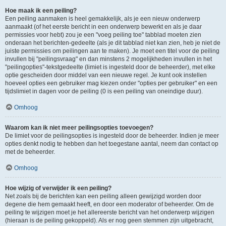
Hoe maak ik een peiling?
Een peiling aanmaken is heel gemakkelijk, als je een nieuw onderwerp
aanmaakt (of het eerste bericht in een onderwerp bewerkt en als je daar
permissies voor hebt) zou je een "voeg peiling toe" tabblad moeten zien
onderaan het berichten-gedeelte (als je dit tabblad niet kan zien, heb je niet de
juiste permissies om peilingen aan te maken). Je moet een titel voor de peiling
invullen bij "peilingsvraag" en dan minstens 2 mogelijkheden invullen in het
"peilingopties"-tekstgedeelte (limiet is ingesteld door de beheerder), met elke
optie gescheiden door middel van een nieuwe regel. Je kunt ook instellen
hoeveel opties een gebruiker mag kiezen onder "opties per gebruiker" en een
tijdslimiet in dagen voor de peiling (0 is een peiling van oneindige duur).
Omhoog
Waarom kan ik niet meer peilingsopties toevoegen?
De limiet voor de peilingsopties is ingesteld door de beheerder. Indien je meer
opties denkt nodig te hebben dan het toegestane aantal, neem dan contact op
met de beheerder.
Omhoog
Hoe wijzig of verwijder ik een peiling?
Net zoals bij de berichten kan een peiling alleen gewijzigd worden door
degene die hem gemaakt heeft, en door een moderator of beheerder. Om de
peiling te wijzigen moet je het allereerste bericht van het onderwerp wijzigen
(hieraan is de peiling gekoppeld). Als er nog geen stemmen zijn uitgebracht,