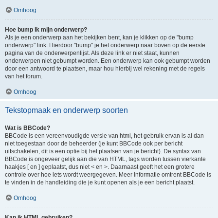
Omhoog
Hoe bump ik mijn onderwerp?
Als je een onderwerp aan het bekijken bent, kan je klikken op de "bump
onderwerp" link. Hierdoor "bump" je het onderwerp naar boven op de eerste
pagina van de onderwerpenlijst. Als deze link er niet staat, kunnen
onderwerpen niet gebumpt worden. Een onderwerp kan ook gebumpt worden
door een antwoord te plaatsen, maar hou hierbij wel rekening met de regels
van het forum.
Omhoog
Tekstopmaak en onderwerp soorten
Wat is BBCode?
BBCode is een vereenvoudigde versie van html, het gebruik ervan is al dan
niet toegestaan door de beheerder (je kunt BBCode ook per bericht
uitschakelen, dit is een optie bij het plaatsen van je bericht). De syntax van
BBCode is ongeveer gelijk aan die van HTML, tags worden tussen vierkante
haakjes [ en ] geplaatst, dus niet < en >. Daarnaast geeft het een grotere
controle over hoe iets wordt weergegeven. Meer informatie omtrent BBCode is
te vinden in de handleiding die je kunt openen als je een bericht plaatst.
Omhoog
Kan ik HTML gebruiken?