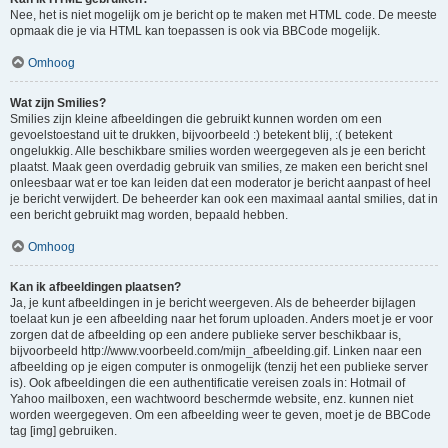
Nee, het is niet mogelijk om je bericht op te maken met HTML code. De meeste
opmaak die je via HTML kan toepassen is ook via BBCode mogelijk.
Omhoog
Wat zijn Smilies?
Smilies zijn kleine afbeeldingen die gebruikt kunnen worden om een
gevoelstoestand uit te drukken, bijvoorbeeld :) betekent blij, :( betekent
ongelukkig. Alle beschikbare smilies worden weergegeven als je een bericht
plaatst. Maak geen overdadig gebruik van smilies, ze maken een bericht snel
onleesbaar wat er toe kan leiden dat een moderator je bericht aanpast of heel
je bericht verwijdert. De beheerder kan ook een maximaal aantal smilies, dat in
een bericht gebruikt mag worden, bepaald hebben.
Omhoog
Kan ik afbeeldingen plaatsen?
Ja, je kunt afbeeldingen in je bericht weergeven. Als de beheerder bijlagen
toelaat kun je een afbeelding naar het forum uploaden. Anders moet je er voor
zorgen dat de afbeelding op een andere publieke server beschikbaar is,
bijvoorbeeld http://www.voorbeeld.com/mijn_afbeelding.gif. Linken naar een
afbeelding op je eigen computer is onmogelijk (tenzij het een publieke server
is). Ook afbeeldingen die een authentificatie vereisen zoals in: Hotmail of
Yahoo mailboxen, een wachtwoord beschermde website, enz. kunnen niet
worden weergegeven. Om een afbeelding weer te geven, moet je de BBCode
tag [img] gebruiken.