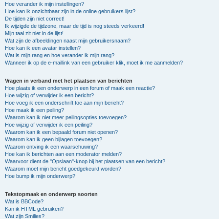
Hoe verander ik mijn instellingen?
Hoe kan ik onzichtbaar zijn in de online gebruikers lijst?
De tijden zijn niet correct!
Ik wijzigde de tijdzone, maar de tijd is nog steeds verkeerd!
Mijn taal zit niet in de lijst!
Wat zijn de afbeeldingen naast mijn gebruikersnaam?
Hoe kan ik een avatar instellen?
Wat is mijn rang en hoe verander ik mijn rang?
Wanneer ik op de e-maillink van een gebruiker klik, moet ik me aanmelden?
Vragen in verband met het plaatsen van berichten
Hoe plaats ik een onderwerp in een forum of maak een reactie?
Hoe wijzig of verwijder ik een bericht?
Hoe voeg ik een onderschrift toe aan mijn bericht?
Hoe maak ik een peiling?
Waarom kan ik niet meer peilingsopties toevoegen?
Hoe wijzig of verwijder ik een peiling?
Waarom kan ik een bepaald forum niet openen?
Waarom kan ik geen bijlagen toevoegen?
Waarom ontving ik een waarschuwing?
Hoe kan ik berichten aan een moderator melden?
Waarvoor dient de "Opslaan"-knop bij het plaatsen van een bericht?
Waarom moet mijn bericht goedgekeurd worden?
Hoe bump ik mijn onderwerp?
Tekstopmaak en onderwerp soorten
Wat is BBCode?
Kan ik HTML gebruiken?
Wat zijn Smilies?