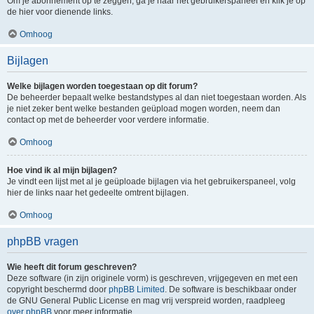
Om je abonnement op te zeggen, ga je naar het gebruikerspaneel en klik je op
de hier voor dienende links.
Omhoog
Bijlagen
Welke bijlagen worden toegestaan op dit forum?
De beheerder bepaalt welke bestandstypes al dan niet toegestaan worden. Als
je niet zeker bent welke bestanden geüpload mogen worden, neem dan
contact op met de beheerder voor verdere informatie.
Omhoog
Hoe vind ik al mijn bijlagen?
Je vindt een lijst met al je geüploade bijlagen via het gebruikerspaneel, volg
hier de links naar het gedeelte omtrent bijlagen.
Omhoog
phpBB vragen
Wie heeft dit forum geschreven?
Deze software (in zijn originele vorm) is geschreven, vrijgegeven en met een
copyright beschermd door
phpBB Limited
. De software is beschikbaar onder
de GNU General Public License en mag vrij verspreid worden, raadpleeg
over phpBB
voor meer informatie.