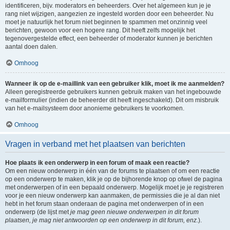
identificeren, bijv. moderators en beheerders. Over het algemeen kun je je
rang niet wijzigen, aangezien ze ingesteld worden door een beheerder. Nu
moet je natuurlijk het forum niet beginnen te spammen met onzinnig veel
berichten, gewoon voor een hogere rang. Dit heeft zelfs mogelijk het
tegenovergestelde effect, een beheerder of moderator kunnen je berichten
aantal doen dalen.
Omhoog
Wanneer ik op de e-maillink van een gebruiker klik, moet ik me aanmelden?
Alleen geregistreerde gebruikers kunnen gebruik maken van het ingebouwde
e-mailformulier (indien de beheerder dit heeft ingeschakeld). Dit om misbruik
van het e-mailsysteem door anonieme gebruikers te voorkomen.
Omhoog
Vragen in verband met het plaatsen van berichten
Hoe plaats ik een onderwerp in een forum of maak een reactie?
Om een nieuw onderwerp in één van de forums te plaatsen of om een reactie
op een onderwerp te maken, klik je op de bijhorende knop op ofwel de pagina
met onderwerpen of in een bepaald onderwerp. Mogelijk moet je je registreren
voor je een nieuw onderwerp kan aanmaken, de permissies die je al dan niet
hebt in het forum staan onderaan de pagina met onderwerpen of in een
onderwerp (de lijst met
je mag geen nieuwe onderwerpen in dit forum
plaatsen, je mag niet antwoorden op een onderwerp in dit forum, enz.
).