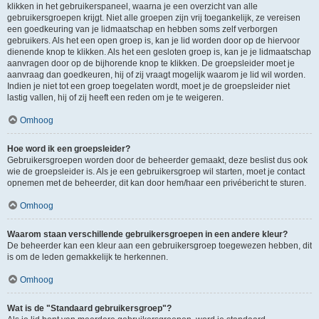
klikken in het gebruikerspaneel, waarna je een overzicht van alle
gebruikersgroepen krijgt. Niet alle groepen zijn vrij toegankelijk, ze vereisen
een goedkeuring van je lidmaatschap en hebben soms zelf verborgen
gebruikers. Als het een open groep is, kan je lid worden door op de hiervoor
dienende knop te klikken. Als het een gesloten groep is, kan je je lidmaatschap
aanvragen door op de bijhorende knop te klikken. De groepsleider moet je
aanvraag dan goedkeuren, hij of zij vraagt mogelijk waarom je lid wil worden.
Indien je niet tot een groep toegelaten wordt, moet je de groepsleider niet
lastig vallen, hij of zij heeft een reden om je te weigeren.
Omhoog
Hoe word ik een groepsleider?
Gebruikersgroepen worden door de beheerder gemaakt, deze beslist dus ook
wie de groepsleider is. Als je een gebruikersgroep wil starten, moet je contact
opnemen met de beheerder, dit kan door hem/haar een privébericht te sturen.
Omhoog
Waarom staan verschillende gebruikersgroepen in een andere kleur?
De beheerder kan een kleur aan een gebruikersgroep toegewezen hebben, dit
is om de leden gemakkelijk te herkennen.
Omhoog
Wat is de "Standaard gebruikersgroep"?