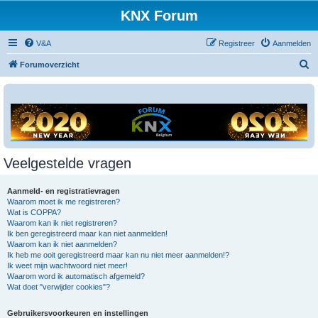
KNX Forum
V&A
Registreer
Aanmelden
Z
Forumoverzicht
o
e
k
Veelgestelde vragen
Aanmeld- en registratievragen
Waarom moet ik me registreren?
Wat is COPPA?
Waarom kan ik niet registreren?
Ik ben geregistreerd maar kan niet aanmelden!
Waarom kan ik niet aanmelden?
Ik heb me ooit geregistreerd maar kan nu niet meer aanmelden!?
Ik weet mijn wachtwoord niet meer!
Waarom word ik automatisch afgemeld?
Wat doet "verwijder cookies"?
Gebruikersvoorkeuren en instellingen