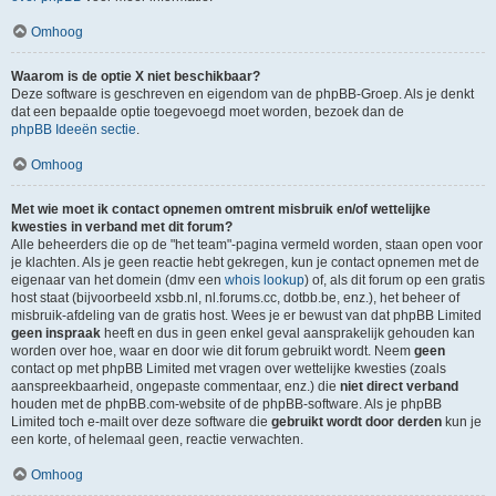
Omhoog
Waarom is de optie X niet beschikbaar?
Deze software is geschreven en eigendom van de phpBB-Groep. Als je denkt
dat een bepaalde optie toegevoegd moet worden, bezoek dan de
phpBB Ideeën sectie
.
Omhoog
Met wie moet ik contact opnemen omtrent misbruik en/of wettelijke
kwesties in verband met dit forum?
Alle beheerders die op de "het team"-pagina vermeld worden, staan open voor
je klachten. Als je geen reactie hebt gekregen, kun je contact opnemen met de
eigenaar van het domein (dmv een
whois lookup
) of, als dit forum op een gratis
host staat (bijvoorbeeld xsbb.nl, nl.forums.cc, dotbb.be, enz.), het beheer of
misbruik-afdeling van de gratis host. Wees je er bewust van dat phpBB Limited
geen inspraak
heeft en dus in geen enkel geval aansprakelijk gehouden kan
worden over hoe, waar en door wie dit forum gebruikt wordt. Neem
geen
contact op met phpBB Limited met vragen over wettelijke kwesties (zoals
aanspreekbaarheid, ongepaste commentaar, enz.) die
niet direct verband
houden met de phpBB.com-website of de phpBB-software. Als je phpBB
Limited toch e-mailt over deze software die
gebruikt wordt door derden
kun je
een korte, of helemaal geen, reactie verwachten.
Omhoog