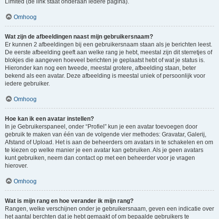
Limited (de link staat onderaan iedere pagina).
Omhoog
Wat zijn de afbeeldingen naast mijn gebruikersnaam?
Er kunnen 2 afbeeldingen bij een gebruikersnaam staan als je berichten leest.
De eerste afbeelding geeft aan welke rang je hebt, meestal zijn dit sterretjes of
blokjes die aangeven hoeveel berichten je geplaatst hebt of wat je status is.
Hieronder kan nog een tweede, meestal grotere, afbeelding staan, beter
bekend als een avatar. Deze afbeelding is meestal uniek of persoonlijk voor
iedere gebruiker.
Omhoog
Hoe kan ik een avatar instellen?
In je Gebruikerspaneel, onder “Profiel” kun je een avatar toevoegen door
gebruik te maken van één van de volgende vier methodes: Gravatar, Galerij,
Afstand of Upload. Het is aan de beheerders om avatars in te schakelen en om
te kiezen op welke manier je een avatar kan gebruiken. Als je geen avatars
kunt gebruiken, neem dan contact op met een beheerder voor je vragen
hierover.
Omhoog
Wat is mijn rang en hoe verander ik mijn rang?
Rangen, welke verschijnen onder je gebruikersnaam, geven een indicatie over
het aantal berchten dat je hebt gemaakt of om bepaalde gebruikers te