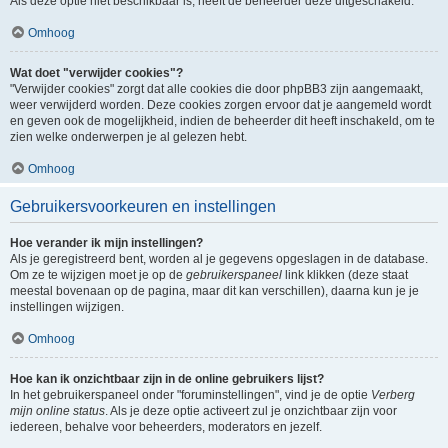
Als deze optie niet beschikbaar is, heeft de beheerder deze uitgeschakeld.
Omhoog
Wat doet "verwijder cookies"?
"Verwijder cookies" zorgt dat alle cookies die door phpBB3 zijn aangemaakt,
weer verwijderd worden. Deze cookies zorgen ervoor dat je aangemeld wordt
en geven ook de mogelijkheid, indien de beheerder dit heeft inschakeld, om te
zien welke onderwerpen je al gelezen hebt.
Omhoog
Gebruikersvoorkeuren en instellingen
Hoe verander ik mijn instellingen?
Als je geregistreerd bent, worden al je gegevens opgeslagen in de database.
Om ze te wijzigen moet je op de
gebruikerspaneel
link klikken (deze staat
meestal bovenaan op de pagina, maar dit kan verschillen), daarna kun je je
instellingen wijzigen.
Omhoog
Hoe kan ik onzichtbaar zijn in de online gebruikers lijst?
In het gebruikerspaneel onder "foruminstellingen", vind je de optie
Verberg
mijn online status
. Als je deze optie activeert zul je onzichtbaar zijn voor
iedereen, behalve voor beheerders, moderators en jezelf.