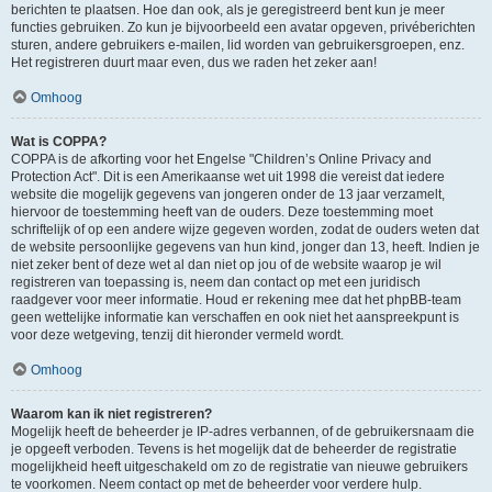
berichten te plaatsen. Hoe dan ook, als je geregistreerd bent kun je meer
functies gebruiken. Zo kun je bijvoorbeeld een avatar opgeven, privéberichten
sturen, andere gebruikers e-mailen, lid worden van gebruikersgroepen, enz.
Het registreren duurt maar even, dus we raden het zeker aan!
Omhoog
Wat is COPPA?
COPPA is de afkorting voor het Engelse "Children’s Online Privacy and
Protection Act". Dit is een Amerikaanse wet uit 1998 die vereist dat iedere
website die mogelijk gegevens van jongeren onder de 13 jaar verzamelt,
hiervoor de toestemming heeft van de ouders. Deze toestemming moet
schriftelijk of op een andere wijze gegeven worden, zodat de ouders weten dat
de website persoonlijke gegevens van hun kind, jonger dan 13, heeft. Indien je
niet zeker bent of deze wet al dan niet op jou of de website waarop je wil
registreren van toepassing is, neem dan contact op met een juridisch
raadgever voor meer informatie. Houd er rekening mee dat het phpBB-team
geen wettelijke informatie kan verschaffen en ook niet het aanspreekpunt is
voor deze wetgeving, tenzij dit hieronder vermeld wordt.
Omhoog
Waarom kan ik niet registreren?
Mogelijk heeft de beheerder je IP-adres verbannen, of de gebruikersnaam die
je opgeeft verboden. Tevens is het mogelijk dat de beheerder de registratie
mogelijkheid heeft uitgeschakeld om zo de registratie van nieuwe gebruikers
te voorkomen. Neem contact op met de beheerder voor verdere hulp.