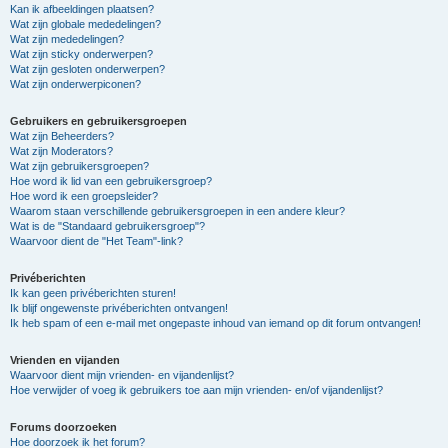
Kan ik afbeeldingen plaatsen?
Wat zijn globale mededelingen?
Wat zijn mededelingen?
Wat zijn sticky onderwerpen?
Wat zijn gesloten onderwerpen?
Wat zijn onderwerpiconen?
Gebruikers en gebruikersgroepen
Wat zijn Beheerders?
Wat zijn Moderators?
Wat zijn gebruikersgroepen?
Hoe word ik lid van een gebruikersgroep?
Hoe word ik een groepsleider?
Waarom staan verschillende gebruikersgroepen in een andere kleur?
Wat is de "Standaard gebruikersgroep"?
Waarvoor dient de "Het Team"-link?
Privéberichten
Ik kan geen privéberichten sturen!
Ik blijf ongewenste privéberichten ontvangen!
Ik heb spam of een e-mail met ongepaste inhoud van iemand op dit forum ontvangen!
Vrienden en vijanden
Waarvoor dient mijn vrienden- en vijandenlijst?
Hoe verwijder of voeg ik gebruikers toe aan mijn vrienden- en/of vijandenlijst?
Forums doorzoeken
Hoe doorzoek ik het forum?