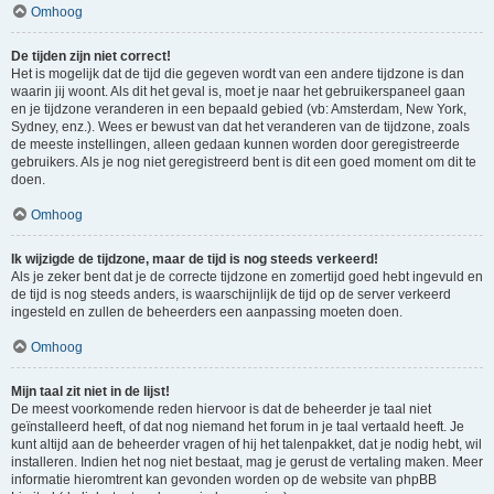
Omhoog
De tijden zijn niet correct!
Het is mogelijk dat de tijd die gegeven wordt van een andere tijdzone is dan
waarin jij woont. Als dit het geval is, moet je naar het gebruikerspaneel gaan
en je tijdzone veranderen in een bepaald gebied (vb: Amsterdam, New York,
Sydney, enz.). Wees er bewust van dat het veranderen van de tijdzone, zoals
de meeste instellingen, alleen gedaan kunnen worden door geregistreerde
gebruikers. Als je nog niet geregistreerd bent is dit een goed moment om dit te
doen.
Omhoog
Ik wijzigde de tijdzone, maar de tijd is nog steeds verkeerd!
Als je zeker bent dat je de correcte tijdzone en zomertijd goed hebt ingevuld en
de tijd is nog steeds anders, is waarschijnlijk de tijd op de server verkeerd
ingesteld en zullen de beheerders een aanpassing moeten doen.
Omhoog
Mijn taal zit niet in de lijst!
De meest voorkomende reden hiervoor is dat de beheerder je taal niet
geïnstalleerd heeft, of dat nog niemand het forum in je taal vertaald heeft. Je
kunt altijd aan de beheerder vragen of hij het talenpakket, dat je nodig hebt, wil
installeren. Indien het nog niet bestaat, mag je gerust de vertaling maken. Meer
informatie hieromtrent kan gevonden worden op de website van phpBB