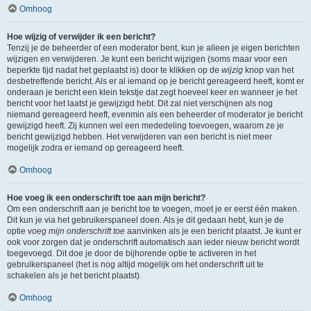
Omhoog
Hoe wijzig of verwijder ik een bericht?
Tenzij je de beheerder of een moderator bent, kun je alleen je eigen berichten
wijzigen en verwijderen. Je kunt een bericht wijzigen (soms maar voor een
beperkte tijd nadat het geplaatst is) door te klikken op de
wijzig
knop van het
desbetreffende bericht. Als er al iemand op je bericht gereageerd heeft, komt er
onderaan je bericht een klein tekstje dat zegt hoeveel keer en wanneer je het
bericht voor het laatst je gewijzigd hebt. Dit zal niet verschijnen als nog
niemand gereageerd heeft, evenmin als een beheerder of moderator je bericht
gewijzigd heeft. Zij kunnen wel een mededeling toevoegen, waarom ze je
bericht gewijzigd hebben. Het verwijderen van een bericht is niet meer
mogelijk zodra er iemand op gereageerd heeft.
Omhoog
Hoe voeg ik een onderschrift toe aan mijn bericht?
Om een onderschrift aan je bericht toe te voegen, moet je er eerst één maken.
Dit kun je via het gebruikerspaneel doen. Als je dit gedaan hebt, kun je de
optie
voeg mijn onderschrift toe
aanvinken als je een bericht plaatst. Je kunt er
ook voor zorgen dat je onderschrift automatisch aan ieder nieuw bericht wordt
toegevoegd. Dit doe je door de bijhorende optie te activeren in het
gebruikerspaneel (het is nog altijd mogelijk om het onderschrift uit te
schakelen als je het bericht plaatst).
Omhoog