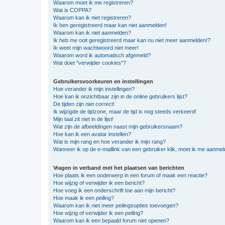
Waarom moet ik me registreren?
Wat is COPPA?
Waarom kan ik niet registreren?
Ik ben geregistreerd maar kan niet aanmelden!
Waarom kan ik niet aanmelden?
Ik heb me ooit geregistreerd maar kan nu niet meer aanmelden!?
Ik weet mijn wachtwoord niet meer!
Waarom word ik automatisch afgemeld?
Wat doet "verwijder cookies"?
Gebruikersvoorkeuren en instellingen
Hoe verander ik mijn instellingen?
Hoe kan ik onzichtbaar zijn in de online gebruikers lijst?
De tijden zijn niet correct!
Ik wijzigde de tijdzone, maar de tijd is nog steeds verkeerd!
Mijn taal zit niet in de lijst!
Wat zijn de afbeeldingen naast mijn gebruikersnaam?
Hoe kan ik een avatar instellen?
Wat is mijn rang en hoe verander ik mijn rang?
Wanneer ik op de e-maillink van een gebruiker klik, moet ik me aanme
Vragen in verband met het plaatsen van berichten
Hoe plaats ik een onderwerp in een forum of maak een reactie?
Hoe wijzig of verwijder ik een bericht?
Hoe voeg ik een onderschrift toe aan mijn bericht?
Hoe maak ik een peiling?
Waarom kan ik niet meer peilingsopties toevoegen?
Hoe wijzig of verwijder ik een peiling?
Waarom kan ik een bepaald forum niet openen?