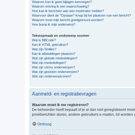
Waarom kan ik geen bijlagen toevoegen?
Waarom ontving ik een waarschuwing?
Hoe kan ik berichten aan een moderator melden?
Waarvoor dient de "Opslaan"-knop bij het plaatsen van een bericht?
Waarom moet mijn bericht goedgekeurd worden?
Hoe bump ik mijn onderwerp?
Tekstopmaak en onderwerp soorten
Wat is BBCode?
Kan ik HTML gebruiken?
Wat zijn Smilies?
Kan ik afbeeldingen plaatsen?
Wat zijn globale mededelingen?
Wat zijn mededelingen?
Wat zijn sticky onderwerpen?
Wat zijn gesloten onderwerpen?
Wat zijn onderwerpiconen?
Aanmeld- en registratievragen
Waarom moet ik me registreren?
De beheerder heeft bepaalt of je al dan niet geregistreerd moet
privéberichten sturen, andere gebruikers e-mailen, lid worden
Omhoog