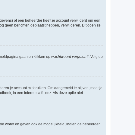
egevens) of een beheerder heeft je account verwijderd om één
e nog geen berichten geplaatst hebben, verwijderen. Dit doen ze
anmeldpagina gaan en klikken op
wachtwoord vergeten?
. Volg de
nderen je account misbruiken. Om aangemeld te blijven, moet je
theek, in een internetcafé, enz. Als deze optie niet
eld wordt en geven ook de mogelijkheid, indien de beheerder