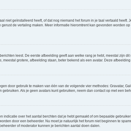
niet geïnstalleerd heeft, of dat nog niemand het forum in je taal vertaald heeft. Je
ag je gerust de vertaling maken. Meer informatie hieromtrent kan gevonden worden o
richten leest. De eerste afbeelding geeft aan welke rang je hebt, meestal zijn dit 
e, meestal grotere, afbeelding staan, beter bekend als een avatar. Deze afbeelding 
oegen door gebruik te maken van één van de volgende vier methodes: Gravatar, Gale
n gebruiken. Als je geen avatars kunt gebruiken, neem dan contact op met een beh
indicatie over het aantal berchten dat je hebt gemaakt of om bepaalde gebruikers 
d worden door een beheerder. Nu moet je natuurlijk het forum niet beginnen te sp
en beheerder of moderator kunnen je berichten aantal doen dalen.