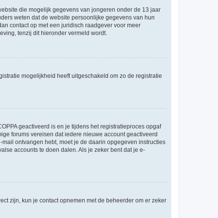
e website die mogelijk gegevens van jongeren onder de 13 jaar
ouders weten dat de website persoonlijke gegevens van hun
m dan contact op met een juridisch raadgever voor meer
ving, tenzij dit hieronder vermeld wordt.
stratie mogelijkheid heeft uitgeschakeld om zo de registratie
OPPA geactiveerd is en je tijdens het registratieproces opgaf
ommige forums vereisen dat iedere nieuwe account geactiveerd
 e-mail ontvangen hebt, moet je de daarin opgegeven instructies
lse accounts te doen dalen. Als je zeker bent dat je e-
rect zijn, kun je contact opnemen met de beheerder om er zeker