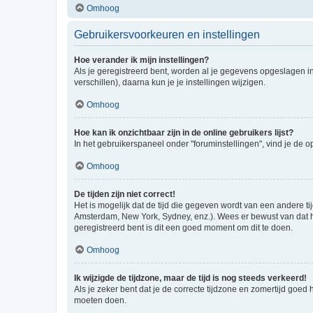
Omhoog
Gebruikersvoorkeuren en instellingen
Hoe verander ik mijn instellingen?
Als je geregistreerd bent, worden al je gegevens opgeslagen i
verschillen), daarna kun je je instellingen wijzigen.
Omhoog
Hoe kan ik onzichtbaar zijn in de online gebruikers lijst?
In het gebruikerspaneel onder "foruminstellingen", vind je de o
Omhoog
De tijden zijn niet correct!
Het is mogelijk dat de tijd die gegeven wordt van een andere ti
Amsterdam, New York, Sydney, enz.). Wees er bewust van dat he
geregistreerd bent is dit een goed moment om dit te doen.
Omhoog
Ik wijzigde de tijdzone, maar de tijd is nog steeds verkeerd!
Als je zeker bent dat je de correcte tijdzone en zomertijd goed
moeten doen.