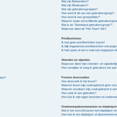
Wat zijn Beheerders?
Wat zijn Moderators?
Wat zijn gebruikersgroepen?
Hoe word ik lid van een gebruikersgroep?
Hoe word ik een groepsleider?
Waarom staan verschillende gebruikersgroe
Wat is de "Standaard gebruikersgroep"?
Waarvoor dient de "Het Team"-link?
Privéberichten
Ik kan geen privéberichten sturen!
Ik blijf ongewenste privéberichten ontvange
Ik heb spam of een e-mail met ongepaste i
Vrienden en vijanden
Waarvoor dient mijn vrienden- en vijandenlij
Hoe verwijder of voeg ik gebruikers toe aan m
Forums doorzoeken
lden?
Hoe doorzoek ik het forum?
Waarom levert mijn zoekopdracht geen resu
Waarom resulteert mijn zoekopdracht in een
Hoe zoek ik een gebruiker?
Hoe kan ik mijn eigen berichten en onderw
Onderwerpabonnementen en bladwijzer
Wat is het verschil tussen een bladwijzer 
Hoe kan ik een bladwijzer of abonnement in