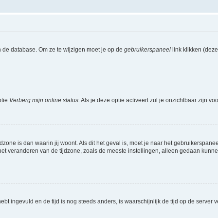
n de database. Om ze te wijzigen moet je op de
gebruikerspaneel
link klikken (dez
ptie
Verberg mijn online status
. Als je deze optie activeert zul je onzichtbaar zijn 
jdzone is dan waarin jij woont. Als dit het geval is, moet je naar het gebruikerspan
t veranderen van de tijdzone, zoals de meeste instellingen, alleen gedaan kunnen
 hebt ingevuld en de tijd is nog steeds anders, is waarschijnlijk de tijd op de serv