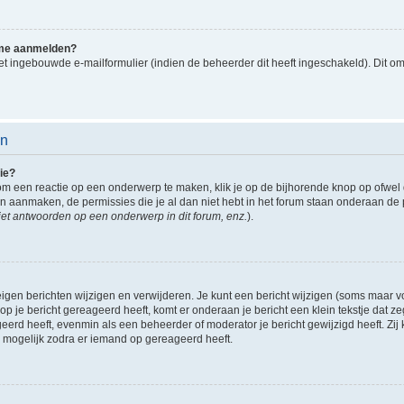
k me aanmelden?
t ingebouwde e-mailformulier (indien de beheerder dit heeft ingeschakeld). Dit o
en
ie?
om een reactie op een onderwerp te maken, klik je op de bijhorende knop op ofwe
an aanmaken, de permissies die je al dan niet hebt in het forum staan onderaan de
et antwoorden op een onderwerp in dit forum, enz.
).
eigen berichten wijzigen en verwijderen. Je kunt een bericht wijzigen (soms maar voo
p je bericht gereageerd heeft, komt er onderaan je bericht een klein tekstje dat ze
ageerd heeft, evenmin als een beheerder of moderator je bericht gewijzigd heeft. 
r mogelijk zodra er iemand op gereageerd heeft.