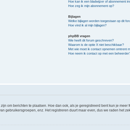
Hoe kan ik een bladwijzer of abonnement ins
Hoe zeg ik mijn abonnement op?
Bijlagen
Welke bijlagen worden toegestaan op dit fo
Hoe vind ik al mijn bijlagen?
phpBB vragen
Wie heeft dit forum geschreven?
Waarom is de optie X niet beschikbaar?
Met wie moet ik contact opnemen omtrent mis
Hoe neem ik contact op met een beheerder
 zijn om berichten te plaatsen. Hoe dan ook, als je geregistreerd bent kun je meer
 van gebruikersgroepen, enz. Het registreren duurt maar even, dus we raden het ze