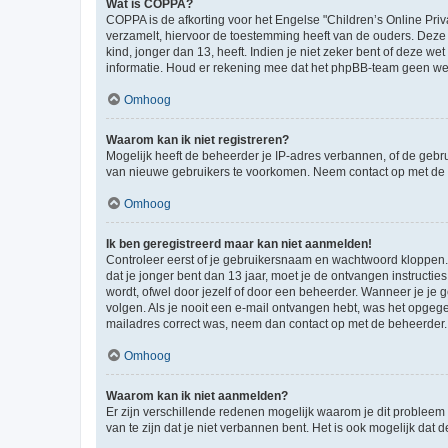
Wat is COPPA?
COPPA is de afkorting voor het Engelse "Children’s Online Priv
verzamelt, hiervoor de toestemming heeft van de ouders. Deze
kind, jonger dan 13, heeft. Indien je niet zeker bent of deze w
informatie. Houd er rekening mee dat het phpBB-team geen wette
Omhoog
Waarom kan ik niet registreren?
Mogelijk heeft de beheerder je IP-adres verbannen, of de gebru
van nieuwe gebruikers te voorkomen. Neem contact op met de 
Omhoog
Ik ben geregistreerd maar kan niet aanmelden!
Controleer eerst of je gebruikersnaam en wachtwoord kloppen. I
dat je jonger bent dan 13 jaar, moet je de ontvangen instructi
wordt, ofwel door jezelf of door een beheerder. Wanneer je je 
volgen. Als je nooit een e-mail ontvangen hebt, was het opgege
mailadres correct was, neem dan contact op met de beheerder.
Omhoog
Waarom kan ik niet aanmelden?
Er zijn verschillende redenen mogelijk waarom je dit probleem
van te zijn dat je niet verbannen bent. Het is ook mogelijk dat