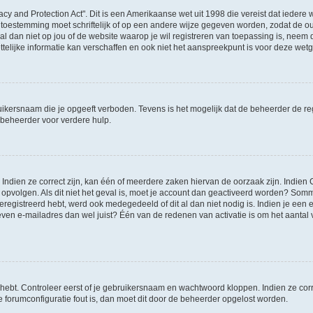
acy and Protection Act". Dit is een Amerikaanse wet uit 1998 die vereist dat ieder
 toestemming moet schriftelijk of op een andere wijze gegeven worden, zodat de 
et al dan niet op jou of de website waarop je wil registreren van toepassing is, nee
lijke informatie kan verschaffen en ook niet het aanspreekpunt is voor deze wetge
ikersnaam die je opgeeft verboden. Tevens is het mogelijk dat de beheerder de regi
beheerder voor verdere hulp.
ndien ze correct zijn, kan één of meerdere zaken hiervan de oorzaak zijn. Indien C
es opvolgen. Als dit niet het geval is, moet je account dan geactiveerd worden? S
geregistreerd hebt, werd ook medegedeeld of dit al dan niet nodig is. Indien je een
ven e-mailadres dan wel juist? Één van de redenen van activatie is om het aantal va
 hebt. Controleer eerst of je gebruikersnaam en wachtwoord kloppen. Indien ze cor
 de forumconfiguratie fout is, dan moet dit door de beheerder opgelost worden.