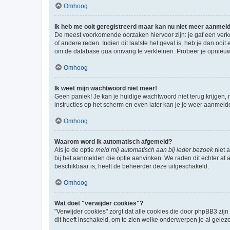
Omhoog
Ik heb me ooit geregistreerd maar kan nu niet meer aanmel
De meest voorkomende oorzaken hiervoor zijn: je gaf een verk
of andere reden. Indien dit laatste het geval is, heb je dan oo
om de database qua omvang te verkleinen. Probeer je opnieuw t
Omhoog
Ik weet mijn wachtwoord niet meer!
Geen paniek! Je kan je huidige wachtwoord niet terug krijgen,
instructies op het scherm en even later kan je je weer aanmeld
Omhoog
Waarom word ik automatisch afgemeld?
Als je de optie
meld mij automatisch aan bij ieder bezoek
niet 
bij het aanmelden die optie aanvinken. We raden dit echter af a
beschikbaar is, heeft de beheerder deze uitgeschakeld.
Omhoog
Wat doet "verwijder cookies"?
"Verwijder cookies" zorgt dat alle cookies die door phpBB3 z
dit heeft inschakeld, om te zien welke onderwerpen je al gelez