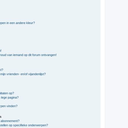
pen in een andere kleur?
n!
nhoud van iemand op dit forum ontvangen!
st?
ijn vrienden- en/of vijandenlijst?
ltaten op?
 lege pagina?
erpen vinden?
s
en abonnement?
stellen op specifieke onderwerpen?