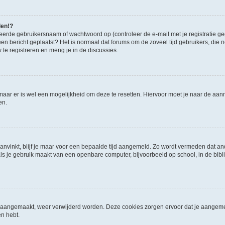
den!?
eerde gebruikersnaam of wachtwoord op (controleer de e-mail met je registratie g
it een bericht geplaatst? Het is normaal dat forums om de zoveel tijd gebruikers, di
e registreren en meng je in de discussies.
 maar er is wel een mogelijkheid om deze te resetten. Hiervoor moet je naar de a
en.
aanvinkt, blijf je maar voor een bepaalde tijd aangemeld. Zo wordt vermeden dat a
ls je gebruik maakt van een openbare computer, bijvoorbeeld op school, in de biblio
ijn aangemaakt, weer verwijderd worden. Deze cookies zorgen ervoor dat je aangem
en hebt.