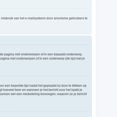
m misbruik van het e-mailsysteem door anonieme gebruikers te
l de pagina met onderwerpen of in een bepaald onderwerp.
 pagina met onderwerpen of in een onderwerp (de lijst met
je
r een beperkte tijd nadat het geplaatst is) door te klikken op
gt hoeveel keer en wanneer je het bericht voor het laatst je
Zij kunnen wel een mededeling toevoegen, waarom ze je bericht