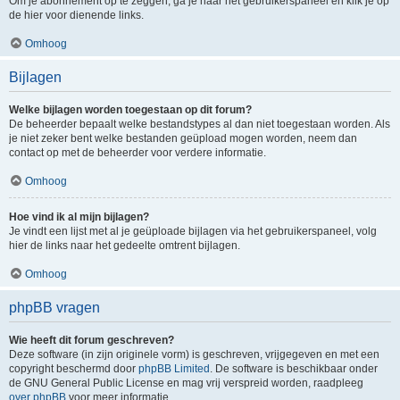
Om je abonnement op te zeggen, ga je naar het gebruikerspaneel en klik je op
de hier voor dienende links.
Omhoog
Bijlagen
Welke bijlagen worden toegestaan op dit forum?
De beheerder bepaalt welke bestandstypes al dan niet toegestaan worden. Als
je niet zeker bent welke bestanden geüpload mogen worden, neem dan
contact op met de beheerder voor verdere informatie.
Omhoog
Hoe vind ik al mijn bijlagen?
Je vindt een lijst met al je geüploade bijlagen via het gebruikerspaneel, volg
hier de links naar het gedeelte omtrent bijlagen.
Omhoog
phpBB vragen
Wie heeft dit forum geschreven?
Deze software (in zijn originele vorm) is geschreven, vrijgegeven en met een
copyright beschermd door
phpBB Limited
. De software is beschikbaar onder
de GNU General Public License en mag vrij verspreid worden, raadpleeg
over phpBB
voor meer informatie.