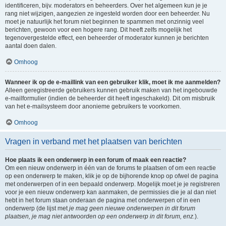
identificeren, bijv. moderators en beheerders. Over het algemeen kun je je
rang niet wijzigen, aangezien ze ingesteld worden door een beheerder. Nu
moet je natuurlijk het forum niet beginnen te spammen met onzinnig veel
berichten, gewoon voor een hogere rang. Dit heeft zelfs mogelijk het
tegenovergestelde effect, een beheerder of moderator kunnen je berichten
aantal doen dalen.
Omhoog
Wanneer ik op de e-maillink van een gebruiker klik, moet ik me aanmelden?
Alleen geregistreerde gebruikers kunnen gebruik maken van het ingebouwde
e-mailformulier (indien de beheerder dit heeft ingeschakeld). Dit om misbruik
van het e-mailsysteem door anonieme gebruikers te voorkomen.
Omhoog
Vragen in verband met het plaatsen van berichten
Hoe plaats ik een onderwerp in een forum of maak een reactie?
Om een nieuw onderwerp in één van de forums te plaatsen of om een reactie
op een onderwerp te maken, klik je op de bijhorende knop op ofwel de pagina
met onderwerpen of in een bepaald onderwerp. Mogelijk moet je je registreren
voor je een nieuw onderwerp kan aanmaken, de permissies die je al dan niet
hebt in het forum staan onderaan de pagina met onderwerpen of in een
onderwerp (de lijst met
je mag geen nieuwe onderwerpen in dit forum
plaatsen, je mag niet antwoorden op een onderwerp in dit forum, enz.
).