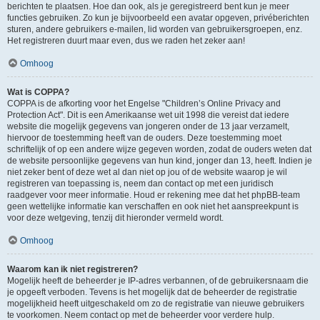
berichten te plaatsen. Hoe dan ook, als je geregistreerd bent kun je meer
functies gebruiken. Zo kun je bijvoorbeeld een avatar opgeven, privéberichten
sturen, andere gebruikers e-mailen, lid worden van gebruikersgroepen, enz.
Het registreren duurt maar even, dus we raden het zeker aan!
Omhoog
Wat is COPPA?
COPPA is de afkorting voor het Engelse "Children’s Online Privacy and
Protection Act". Dit is een Amerikaanse wet uit 1998 die vereist dat iedere
website die mogelijk gegevens van jongeren onder de 13 jaar verzamelt,
hiervoor de toestemming heeft van de ouders. Deze toestemming moet
schriftelijk of op een andere wijze gegeven worden, zodat de ouders weten dat
de website persoonlijke gegevens van hun kind, jonger dan 13, heeft. Indien je
niet zeker bent of deze wet al dan niet op jou of de website waarop je wil
registreren van toepassing is, neem dan contact op met een juridisch
raadgever voor meer informatie. Houd er rekening mee dat het phpBB-team
geen wettelijke informatie kan verschaffen en ook niet het aanspreekpunt is
voor deze wetgeving, tenzij dit hieronder vermeld wordt.
Omhoog
Waarom kan ik niet registreren?
Mogelijk heeft de beheerder je IP-adres verbannen, of de gebruikersnaam die
je opgeeft verboden. Tevens is het mogelijk dat de beheerder de registratie
mogelijkheid heeft uitgeschakeld om zo de registratie van nieuwe gebruikers
te voorkomen. Neem contact op met de beheerder voor verdere hulp.