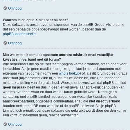
Omhoog
Waarom is de optie X niet beschikbaar?
Deze software is geschreven en eigendom van de phpBB-Groep. Als je denkt
dat een bepaalde optie toegevoegd moet worden, bezoek dan de
phpBB Ideeën sectie
.
Omhoog
Met wie moet ik contact opnemen omtrent misbruik en/of wettelijke
kwesties in verband met dit forum?
Alle beheerders die op de "het team"-pagina vermeld worden, staan open voor
je klachten. Als je geen reactie hebt gekregen, kun je contact opnemen met de
eigenaar van het domein (dmv een
whois lookup
) of, als dit forum op een gratis
host staat (bijvoorbeeld xsbb.nl, nl.forums.cc, dotbb.be, enz.), het beheer of
misbruik-afdeling van de gratis host. Wees je er bewust van dat phpBB Limited
geen inspraak
heeft en dus in geen enkel geval aansprakelijk gehouden kan
worden over hoe, waar en door wie dit forum gebruikt wordt. Neem
geen
contact op met phpBB Limited met vragen over wettelijke kwesties (zoals
aanspreekbaarheid, ongepaste commentaar, enz.) die
niet direct verband
houden met de phpBB.com-website of de phpBB-software. Als je phpBB
Limited toch e-mailt over deze software die
gebruikt wordt door derden
kun je
een korte, of helemaal geen, reactie verwachten.
Omhoog