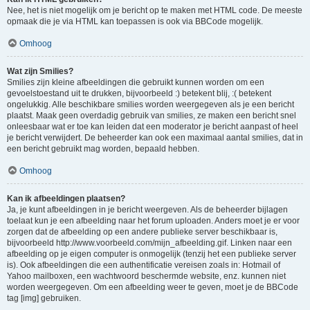
Nee, het is niet mogelijk om je bericht op te maken met HTML code. De meeste
opmaak die je via HTML kan toepassen is ook via BBCode mogelijk.
Omhoog
Wat zijn Smilies?
Smilies zijn kleine afbeeldingen die gebruikt kunnen worden om een
gevoelstoestand uit te drukken, bijvoorbeeld :) betekent blij, :( betekent
ongelukkig. Alle beschikbare smilies worden weergegeven als je een bericht
plaatst. Maak geen overdadig gebruik van smilies, ze maken een bericht snel
onleesbaar wat er toe kan leiden dat een moderator je bericht aanpast of heel
je bericht verwijdert. De beheerder kan ook een maximaal aantal smilies, dat in
een bericht gebruikt mag worden, bepaald hebben.
Omhoog
Kan ik afbeeldingen plaatsen?
Ja, je kunt afbeeldingen in je bericht weergeven. Als de beheerder bijlagen
toelaat kun je een afbeelding naar het forum uploaden. Anders moet je er voor
zorgen dat de afbeelding op een andere publieke server beschikbaar is,
bijvoorbeeld http://www.voorbeeld.com/mijn_afbeelding.gif. Linken naar een
afbeelding op je eigen computer is onmogelijk (tenzij het een publieke server
is). Ook afbeeldingen die een authentificatie vereisen zoals in: Hotmail of
Yahoo mailboxen, een wachtwoord beschermde website, enz. kunnen niet
worden weergegeven. Om een afbeelding weer te geven, moet je de BBCode
tag [img] gebruiken.