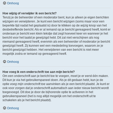
Omhoog
Hoe wijzig of verwijder ik een bericht?
Tenzij je de beheerder of een moderator bent, kun je alleen je eigen berichten
wijzigen en verwijderen. Je kunt een bericht wijzigen (soms maar voor een
beperkte tijd nadat het geplaatst is) door te klikken op de
wijzig
knop van het
desbetreffende bericht. Als er al iemand op je bericht gereageerd heeft, komt er
onderaan je bericht een klein tekstje dat zegt hoeveel keer en wanneer je het
bericht voor het laatst je gewijzigd hebt. Dit zal niet verschijnen als nog
niemand gereageerd heeft, evenmin als een beheerder of moderator je bericht
gewijzigd heeft. Zij kunnen wel een mededeling toevoegen, waarom ze je
bericht gewijzigd hebben. Het verwijderen van een bericht is niet meer
mogelijk zodra er iemand op gereageerd heeft.
Omhoog
Hoe voeg ik een onderschrift toe aan mijn bericht?
Om een onderschrift aan je bericht toe te voegen, moet je er eerst één maken.
Dit kun je via het gebruikerspaneel doen. Als je dit gedaan hebt, kun je de
optie
voeg mijn onderschrift toe
aanvinken als je een bericht plaatst. Je kunt er
ook voor zorgen dat je onderschrift automatisch aan ieder nieuw bericht wordt
toegevoegd. Dit doe je door de bijhorende optie te activeren in het
gebruikerspaneel (het is nog altijd mogelijk om het onderschrift uit te
schakelen als je het bericht plaatst).
Omhoog