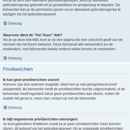
Als je lid bent van meerdere gebruikersgroepen, word je standaard
gebruikersgroep gebruikt om je groepskleur en groepsrang te bepalen. De
beheerder kan je de permissies geven om je standaard gebruikersgroep te
wijzigen via het gebruikerspaneel.
Omhoog
Waarvoor dient de "Het Team"-link?
Als je op deze link klikt, kom je op een pagina die een overzicht geeft van de
mensen die het forum beheren. Deze lijst bevat alle beheerders en de
moderators, met bijhorende details omtrent welke forums ze modereren.
Omhoog
Privéberichten
Ik kan geen privéberichten sturen!
Hiervoor zijn drie redenen mogelijk: ofwel ben je niet geregistreerd en/of
aangemeld, de beheerder heeft de privéberichten functie uitgeschakeld, of de
beheerder heeft ingesteld dat je geen privéberichten kan sturen. Indien dit
laatste het geval is, neem dan contact op met de beheerder.
Omhoog
Ik blijf ongewenste privéberichten ontvangen!
Je kunt gebruikers blokkeren zodat ze je geen privéberichten meer kunnen
sturen, dit gebeurt via het gebruikerspaneel. Als je ongepaste privéberichten