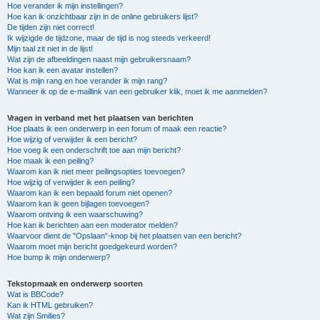
Hoe verander ik mijn instellingen?
Hoe kan ik onzichtbaar zijn in de online gebruikers lijst?
De tijden zijn niet correct!
Ik wijzigde de tijdzone, maar de tijd is nog steeds verkeerd!
Mijn taal zit niet in de lijst!
Wat zijn de afbeeldingen naast mijn gebruikersnaam?
Hoe kan ik een avatar instellen?
Wat is mijn rang en hoe verander ik mijn rang?
Wanneer ik op de e-maillink van een gebruiker klik, moet ik me aanmelden?
Vragen in verband met het plaatsen van berichten
Hoe plaats ik een onderwerp in een forum of maak een reactie?
Hoe wijzig of verwijder ik een bericht?
Hoe voeg ik een onderschrift toe aan mijn bericht?
Hoe maak ik een peiling?
Waarom kan ik niet meer peilingsopties toevoegen?
Hoe wijzig of verwijder ik een peiling?
Waarom kan ik een bepaald forum niet openen?
Waarom kan ik geen bijlagen toevoegen?
Waarom ontving ik een waarschuwing?
Hoe kan ik berichten aan een moderator melden?
Waarvoor dient de "Opslaan"-knop bij het plaatsen van een bericht?
Waarom moet mijn bericht goedgekeurd worden?
Hoe bump ik mijn onderwerp?
Tekstopmaak en onderwerp soorten
Wat is BBCode?
Kan ik HTML gebruiken?
Wat zijn Smilies?