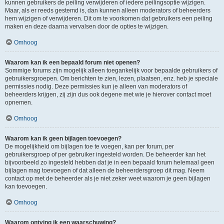
kunnen gebruikers de peiling verwijderen of iedere peilingsoptie wijzigen.
Maar, als er reeds gestemd is, dan kunnen alleen moderators of beheerders
hem wijzigen of verwijderen. Dit om te voorkomen dat gebruikers een peiling
maken en deze daarna vervalsen door de opties te wijzigen.
Omhoog
Waarom kan ik een bepaald forum niet openen?
Sommige forums zijn mogelijk alleen toegankelijk voor bepaalde gebruikers of
gebruikersgroepen. Om berichten te zien, lezen, plaatsen, enz. heb je speciale
permissies nodig. Deze permissies kun je alleen van moderators of
beheerders krijgen, zij zijn dus ook degene met wie je hierover contact moet
opnemen.
Omhoog
Waarom kan ik geen bijlagen toevoegen?
De mogelijkheid om bijlagen toe te voegen, kan per forum, per
gebruikersgroep of per gebruiker ingesteld worden. De beheerder kan het
bijvoorbeeld zo ingesteld hebben dat je in een bepaald forum helemaal geen
bijlagen mag toevoegen of dat alleen de beheerdersgroep dit mag. Neem
contact op met de beheerder als je niet zeker weet waarom je geen bijlagen
kan toevoegen.
Omhoog
Waarom ontving ik een waarschuwing?