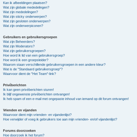
Kan ik afbeeldingen plaatsen?
Wat zijn globale mededelingen?
Wat zijn mededelingen?
Wat zijn sticky onderwerpen?
Wat zijn gesloten onderwerpen?
Wat zijn onderwerpiconen?
Gebruikers en gebruikersgroepen
Wat zijn Beheerders?
Wat zijn Moderators?
Wat zijn gebruikersgroepen?
Hoe word ik lid van een gebruikersgroep?
Hoe word ik een groepsleider?
Waarom staan verschillende gebruikersgroepen in een andere kleur?
Wat is de "Standaard gebruikersgroep"?
Waarvoor dient de "Het Team"-link?
Privéberichten
Ik kan geen privéberichten sturen!
Ik blijf ongewenste privéberichten ontvangen!
Ik heb spam of een e-mail met ongepaste inhoud van iemand op dit forum ontvangen!
Vrienden en vijanden
Waarvoor dient mijn vrienden- en vijandenlijst?
Hoe verwijder of voeg ik gebruikers toe aan mijn vrienden- en/of vijandenlijst?
Forums doorzoeken
Hoe doorzoek ik het forum?