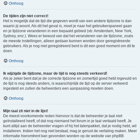
Omhoog
De tijden zijn niet correct!
Het is mogelijk dat de tijd die gegeven wordt van een andere tijdzone is dan
waarin jij woont. Als dit het geval is, moet je naar het gebruikerspaneel gaan
en je tijdzone veranderen in een bepaald gebied (vb: Amsterdam, New York,
Sydney, enz.). Wees er bewust van dat het veranderen van de tijdzone, zoals
de meeste instellingen, alleen gedaan kunnen worden door geregistreerde
gebruikers. Als je nog niet geregistreerd bent is dit een goed moment om dit te
doen.
Omhoog
Ik wijzigde de tijdzone, maar de tijd is nog steeds verkeerd!
Als je zeker bent dat je de correcte tijdzone en zomertijd goed hebt ingevuld en
de tijd is nog steeds anders, is waarschijnlijk de tijd op de server verkeerd
ingesteld en zullen de beheerders een aanpassing moeten doen.
Omhoog
Mijn taal zit niet in de lijst!
De meest voorkomende reden hiervoor is dat de beheerder je taal niet
geïnstalleerd heeft, of dat nog niemand het forum in je taal vertaald heeft. Je
kunt altijd aan de beheerder vragen of hij het talenpakket, dat je nodig hebt, wil
installeren. Indien het nog niet bestaat, mag je gerust de vertaling maken. Meer
informatie hieromtrent kan gevonden worden op de website van phpBB