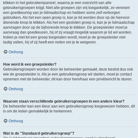
klikken in het gebruikerspaneel, waarna je een overzicht van alle
gebruikersgroepen krijgt. Niet alle groepen zijn vrij toegankelijk, ze vereisen
een goedkeuring van je lidmaatschap en hebben soms zelf verborgen
gebruikers. Als het een open groep is, kan je lid worden door op de hiervoor
dienende knop te klikken. Als het een gesloten groep is, kan je je lidmaatschap
aanvragen door op de bijhorende knop te klikken. De groepsleider moet je
aanvraag dan goedkeuren, hij of zij vraagt mogelijk waarom je lid wil worden.
Indien je niet tot een groep toegelaten wordt, moet je de groepsleider niet
lastig vallen, hij of zij heeft een reden om je te weigeren.
Omhoog
Hoe word ik een groepsleider?
Gebruikersgroepen worden door de beheerder gemaakt, deze beslist dus ook
wie de groepsleider is. Als je een gebruikersgroep wil starten, moet je contact
opnemen met de beheerder, dit kan door hem/haar een privébericht te sturen.
Omhoog
Waarom staan verschillende gebruikersgroepen in een andere kleur?
De beheerder kan een kleur aan een gebruikersgroep toegewezen hebben, dit
is om de leden gemakkelijk te herkennen.
Omhoog
Wat is de "Standaard gebruikersgroep"?