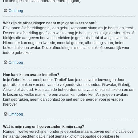
Limited (de link staat onderaan iedere pagina).
Omhoog
Wat zijn de afbeeldingen naast mijn gebruikersnaam?
Er kunnen 2 afbeeldingen bij een gebruikersnaam staan als je berichten leest.
De eerste afbeelding geeft aan welke rang je hebt, meestal zijn dit sterretjes of
blokjes die aangeven hoeveel berichten je geplaatst hebt of wat je status is.
Hieronder kan nog een tweede, meestal grotere, afbeelding staan, beter
bekend als een avatar. Deze afbeelding is meestal uniek of persoonlijk voor
iedere gebruiker.
Omhoog
Hoe kan ik een avatar instellen?
In je Gebruikerspaneel, onder “Profiel” kun je een avatar toevoegen door
gebruik te maken van één van de volgende vier methodes: Gravatar, Galerij,
Afstand of Upload. Het is aan de beheerders om avatars in te schakelen en om
te kiezen op welke manier je een avatar kan gebruiken. Als je geen avatars
kunt gebruiken, neem dan contact op met een beheerder voor je vragen
hierover.
Omhoog
Wat is mijn rang en hoe verander ik mijn rang?
Rangen, welke verschijnen onder je gebruikersnaam, geven een indicatie over
het aantal berchten dat je hebt gemaakt of om bepaalde gebruikers te