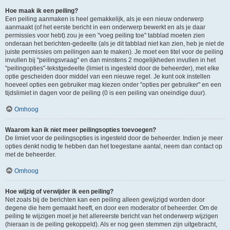
Hoe maak ik een peiling?
Een peiling aanmaken is heel gemakkelijk, als je een nieuw onderwerp
aanmaakt (of het eerste bericht in een onderwerp bewerkt en als je daar
permissies voor hebt) zou je een "voeg peiling toe" tabblad moeten zien
onderaan het berichten-gedeelte (als je dit tabblad niet kan zien, heb je niet de
juiste permissies om peilingen aan te maken). Je moet een titel voor de peiling
invullen bij "peilingsvraag" en dan minstens 2 mogelijkheden invullen in het
"peilingopties"-tekstgedeelte (limiet is ingesteld door de beheerder), met elke
optie gescheiden door middel van een nieuwe regel. Je kunt ook instellen
hoeveel opties een gebruiker mag kiezen onder "opties per gebruiker" en een
tijdslimiet in dagen voor de peiling (0 is een peiling van oneindige duur).
Omhoog
Waarom kan ik niet meer peilingsopties toevoegen?
De limiet voor de peilingsopties is ingesteld door de beheerder. Indien je meer
opties denkt nodig te hebben dan het toegestane aantal, neem dan contact op
met de beheerder.
Omhoog
Hoe wijzig of verwijder ik een peiling?
Net zoals bij de berichten kan een peiling alleen gewijzigd worden door
degene die hem gemaakt heeft, en door een moderator of beheerder. Om de
peiling te wijzigen moet je het allereerste bericht van het onderwerp wijzigen
(hieraan is de peiling gekoppeld). Als er nog geen stemmen zijn uitgebracht,