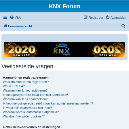
KNX Forum
V&A
Registreer
Aanmelden
Z
Forumoverzicht
o
e
k
Veelgestelde vragen
Aanmeld- en registratievragen
Waarom moet ik me registreren?
Wat is COPPA?
Waarom kan ik niet registreren?
Ik ben geregistreerd maar kan niet aanmelden!
Waarom kan ik niet aanmelden?
Ik heb me ooit geregistreerd maar kan nu niet meer aanmelden!?
Ik weet mijn wachtwoord niet meer!
Waarom word ik automatisch afgemeld?
Wat doet "verwijder cookies"?
Gebruikersvoorkeuren en instellingen