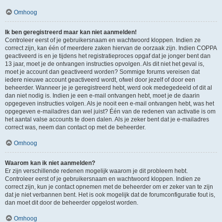
Omhoog
Ik ben geregistreerd maar kan niet aanmelden!
Controleer eerst of je gebruikersnaam en wachtwoord kloppen. Indien ze
correct zijn, kan één of meerdere zaken hiervan de oorzaak zijn. Indien COPPA
geactiveerd is en je tijdens het registratieproces opgaf dat je jonger bent dan
13 jaar, moet je de ontvangen instructies opvolgen. Als dit niet het geval is,
moet je account dan geactiveerd worden? Sommige forums vereisen dat
iedere nieuwe account geactiveerd wordt, ofwel door jezelf of door een
beheerder. Wanneer je je geregistreerd hebt, werd ook medegedeeld of dit al
dan niet nodig is. Indien je een e-mail ontvangen hebt, moet je de daarin
opgegeven instructies volgen. Als je nooit een e-mail ontvangen hebt, was het
opgegeven e-mailadres dan wel juist? Één van de redenen van activatie is om
het aantal valse accounts te doen dalen. Als je zeker bent dat je e-mailadres
correct was, neem dan contact op met de beheerder.
Omhoog
Waarom kan ik niet aanmelden?
Er zijn verschillende redenen mogelijk waarom je dit probleem hebt.
Controleer eerst of je gebruikersnaam en wachtwoord kloppen. Indien ze
correct zijn, kun je contact opnemen met de beheerder om er zeker van te zijn
dat je niet verbannen bent. Het is ook mogelijk dat de forumconfiguratie fout is,
dan moet dit door de beheerder opgelost worden.
Omhoog