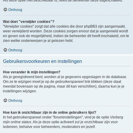
Als deze optie niet beschikbaar is, heeft de beheerder deze uitgeschakeld.
Omhoog
Wat doet "verwijder cookies"?
"Verwijder cookies" zorgt dat alle cookies die door phpBB3 zijn aangemaakt,
weer verwijderd worden. Deze cookies zorgen ervoor dat je aangemeld wordt
en geven ook de mogelijkheid, indien de beheerder dit heeft inschakeld, om te
zien welke onderwerpen je al gelezen hebt.
Omhoog
Gebruikersvoorkeuren en instellingen
Hoe verander ik mijn instellingen?
Als je geregistreerd bent, worden al je gegevens opgeslagen in de database.
Om ze te wijzigen moet je op de
gebruikerspaneel
link klikken (deze staat
meestal bovenaan op de pagina, maar dit kan verschillen), daarna kun je je
instellingen wijzigen.
Omhoog
Hoe kan ik onzichtbaar zijn in de online gebruikers lijst?
In het gebruikerspaneel onder "foruminstellingen", vind je de optie
Verberg
mijn online status
. Als je deze optie activeert zul je onzichtbaar zijn voor
iedereen, behalve voor beheerders, moderators en jezelf.