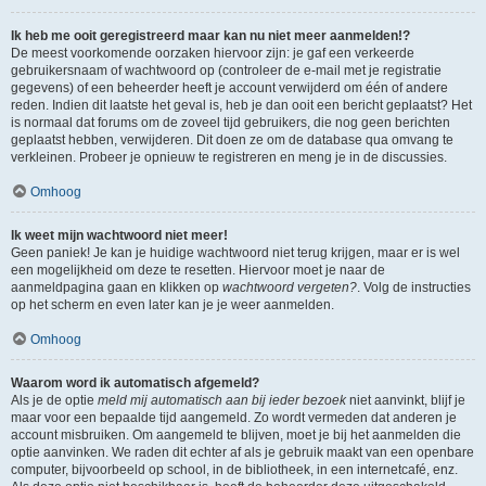
Ik heb me ooit geregistreerd maar kan nu niet meer aanmelden!?
De meest voorkomende oorzaken hiervoor zijn: je gaf een verkeerde
gebruikersnaam of wachtwoord op (controleer de e-mail met je registratie
gegevens) of een beheerder heeft je account verwijderd om één of andere
reden. Indien dit laatste het geval is, heb je dan ooit een bericht geplaatst? Het
is normaal dat forums om de zoveel tijd gebruikers, die nog geen berichten
geplaatst hebben, verwijderen. Dit doen ze om de database qua omvang te
verkleinen. Probeer je opnieuw te registreren en meng je in de discussies.
Omhoog
Ik weet mijn wachtwoord niet meer!
Geen paniek! Je kan je huidige wachtwoord niet terug krijgen, maar er is wel
een mogelijkheid om deze te resetten. Hiervoor moet je naar de
aanmeldpagina gaan en klikken op
wachtwoord vergeten?
. Volg de instructies
op het scherm en even later kan je je weer aanmelden.
Omhoog
Waarom word ik automatisch afgemeld?
Als je de optie
meld mij automatisch aan bij ieder bezoek
niet aanvinkt, blijf je
maar voor een bepaalde tijd aangemeld. Zo wordt vermeden dat anderen je
account misbruiken. Om aangemeld te blijven, moet je bij het aanmelden die
optie aanvinken. We raden dit echter af als je gebruik maakt van een openbare
computer, bijvoorbeeld op school, in de bibliotheek, in een internetcafé, enz.