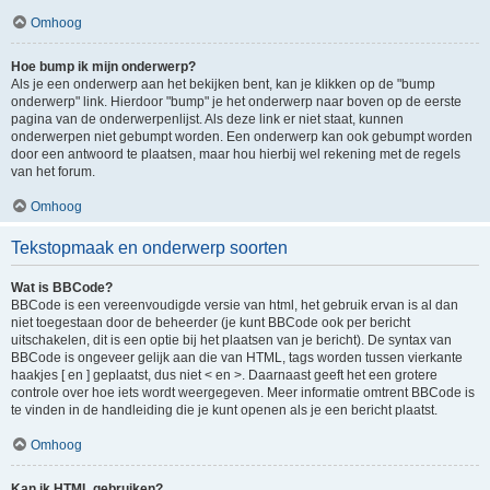
Omhoog
Hoe bump ik mijn onderwerp?
Als je een onderwerp aan het bekijken bent, kan je klikken op de "bump
onderwerp" link. Hierdoor "bump" je het onderwerp naar boven op de eerste
pagina van de onderwerpenlijst. Als deze link er niet staat, kunnen
onderwerpen niet gebumpt worden. Een onderwerp kan ook gebumpt worden
door een antwoord te plaatsen, maar hou hierbij wel rekening met de regels
van het forum.
Omhoog
Tekstopmaak en onderwerp soorten
Wat is BBCode?
BBCode is een vereenvoudigde versie van html, het gebruik ervan is al dan
niet toegestaan door de beheerder (je kunt BBCode ook per bericht
uitschakelen, dit is een optie bij het plaatsen van je bericht). De syntax van
BBCode is ongeveer gelijk aan die van HTML, tags worden tussen vierkante
haakjes [ en ] geplaatst, dus niet < en >. Daarnaast geeft het een grotere
controle over hoe iets wordt weergegeven. Meer informatie omtrent BBCode is
te vinden in de handleiding die je kunt openen als je een bericht plaatst.
Omhoog
Kan ik HTML gebruiken?