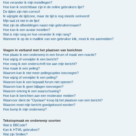
Hoe verander ik mijn instellingen?
Hoe kan ik onzichtbaar zijn in de online gebruikers lijst?
De tijden zijn niet correct!
Ik wijzigde de tijdzone, maar de tijd is nog steeds verkeerd!
Mijn taal zit niet in de lijst!
Wat zijn de afbeeldingen naast mijn gebruikersnaam?
Hoe kan ik een avatar instellen?
Wat is mijn rang en hoe verander ik mijn rang?
Wanneer ik op de e-maillink van een gebruiker klik, moet ik me aanmelden?
Vragen in verband met het plaatsen van berichten
Hoe plaats ik een onderwerp in een forum of maak een reactie?
Hoe wijzig of verwijder ik een bericht?
Hoe voeg ik een onderschrift toe aan mijn bericht?
Hoe maak ik een peiling?
Waarom kan ik niet meer peilingsopties toevoegen?
Hoe wijzig of verwijder ik een peiling?
Waarom kan ik een bepaald forum niet openen?
Waarom kan ik geen bijlagen toevoegen?
Waarom ontving ik een waarschuwing?
Hoe kan ik berichten aan een moderator melden?
Waarvoor dient de "Opslaan"-knop bij het plaatsen van een bericht?
Waarom moet mijn bericht goedgekeurd worden?
Hoe bump ik mijn onderwerp?
Tekstopmaak en onderwerp soorten
Wat is BBCode?
Kan ik HTML gebruiken?
Wat zijn Smilies?