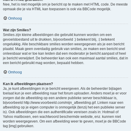
Nee, het is niet mogelijk om je bericht op te maken met HTML code. De meeste
opmaak die je via HTML kan toepassen is ook via BBCode mogelijk.
Omhoog
Wat zijn Smilies?
Smilies zijn kleine afbeeldingen die gebruikt kunnen worden om een
gevoelstoestand uit te drukken, bijvoorbeeld :) betekent blij, :( betekent
ongelukkig. Alle beschikbare smilies worden weergegeven als je een bericht
plaatst. Maak geen overdadig gebruik van smilies, ze maken een bericht snel
onleesbaar wat er toe kan leiden dat een moderator je bericht aanpast of heel
je bericht verwijdert. De beheerder kan ook een maximaal aantal smilies, dat in
een bericht gebruikt mag worden, bepaald hebben.
Omhoog
Kan ik afbeeldingen plaatsen?
Ja, je kunt afbeeldingen in je bericht weergeven. Als de beheerder bijlagen
toelaat kun je een afbeelding naar het forum uploaden. Anders moet je er voor
zorgen dat de afbeelding op een andere publieke server beschikbaar is,
bijvoorbeeld http://www.voorbeeld.com/mijn_afbeelding.gif. Linken naar een
afbeelding op je eigen computer is onmogelijk (tenzij het een publieke server
is). Ook afbeeldingen die een authentificatie vereisen zoals in: Hotmail of
Yahoo mailboxen, een wachtwoord beschermde website, enz. kunnen niet
worden weergegeven. Om een afbeelding weer te geven, moet je de BBCode
tag [img] gebruiken.