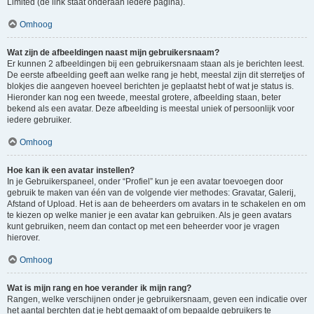
Limited (de link staat onderaan iedere pagina).
Omhoog
Wat zijn de afbeeldingen naast mijn gebruikersnaam?
Er kunnen 2 afbeeldingen bij een gebruikersnaam staan als je berichten leest.
De eerste afbeelding geeft aan welke rang je hebt, meestal zijn dit sterretjes of
blokjes die aangeven hoeveel berichten je geplaatst hebt of wat je status is.
Hieronder kan nog een tweede, meestal grotere, afbeelding staan, beter
bekend als een avatar. Deze afbeelding is meestal uniek of persoonlijk voor
iedere gebruiker.
Omhoog
Hoe kan ik een avatar instellen?
In je Gebruikerspaneel, onder “Profiel” kun je een avatar toevoegen door
gebruik te maken van één van de volgende vier methodes: Gravatar, Galerij,
Afstand of Upload. Het is aan de beheerders om avatars in te schakelen en om
te kiezen op welke manier je een avatar kan gebruiken. Als je geen avatars
kunt gebruiken, neem dan contact op met een beheerder voor je vragen
hierover.
Omhoog
Wat is mijn rang en hoe verander ik mijn rang?
Rangen, welke verschijnen onder je gebruikersnaam, geven een indicatie over
het aantal berchten dat je hebt gemaakt of om bepaalde gebruikers te