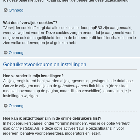
Als deze optie niet beschikbaar is, heeft de beheerder deze uitgeschakeld.
Omhoog
Wat doet "verwijder cookies"?
"Verwijder cookies" zorgt dat alle cookies die door phpBB3 zijn aangemaakt,
weer verwijderd worden. Deze cookies zorgen ervoor dat je aangemeld wordt
en geven ook de mogelijkheid, indien de beheerder dit heeft inschakeld, om te
zien welke onderwerpen je al gelezen hebt.
Omhoog
Gebruikersvoorkeuren en instellingen
Hoe verander ik mijn instellingen?
Als je geregistreerd bent, worden al je gegevens opgeslagen in de database.
Om ze te wijzigen moet je op de
gebruikerspaneel
link klikken (deze staat
meestal bovenaan op de pagina, maar dit kan verschillen), daarna kun je je
instellingen wijzigen.
Omhoog
Hoe kan ik onzichtbaar zijn in de online gebruikers lijst?
In het gebruikerspaneel onder "foruminstellingen", vind je de optie
Verberg
mijn online status
. Als je deze optie activeert zul je onzichtbaar zijn voor
iedereen, behalve voor beheerders, moderators en jezelf.