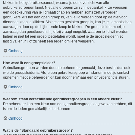
klikken in het gebruikerspaneel, waarna je een overzicht van alle
gebruikersgroepen krijgt. Niet alle groepen zijn vrij toegankelijk, ze vereisen
een goedkeuring van je lidmaatschap en hebben soms zelf verborgen
gebruikers. Als het een open groep is, kan je lid worden door op de hiervoor
dienende knop te klikken. Als het een gesloten groep is, kan je je lidmaatschap
aanvragen door op de bijhorende knop te klikken. De groepsleider moet je
aanvraag dan goedkeuren, hij of zij vraagt mogelijk waarom je lid wil worden.
Indien je niet tot een groep toegelaten wordt, moet je de groepsleider niet
lastig vallen, hij of zij heeft een reden om je te weigeren.
Omhoog
Hoe word ik een groepsleider?
Gebruikersgroepen worden door de beheerder gemaakt, deze beslist dus ook
wie de groepsleider is. Als je een gebruikersgroep wil starten, moet je contact
opnemen met de beheerder, dit kan door hem/haar een privébericht te sturen.
Omhoog
Waarom staan verschillende gebruikersgroepen in een andere kleur?
De beheerder kan een kleur aan een gebruikersgroep toegewezen hebben, dit
is om de leden gemakkelijk te herkennen.
Omhoog
Wat is de "Standaard gebruikersgroep"?