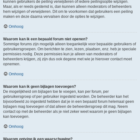
kunnen gebruikers de peiling verwijderen of iedere peilingsoptie wijzigen.
Maar, als er reeds gestemd is, dan kunnen alleen moderators of beheerders
hem wijzigen of verwijderen. Dit om te voorkomen dat gebruikers een peiling
maken en deze daarna vervalsen door de opties te wijzigen.
Omhoog
Waarom kan ik een bepaald forum niet openen?
Sommige forums zijn mogelijk alleen toegankelijk voor bepaalde gebruikers of
gebruikersgroepen. Om berichten te zien, lezen, plaatsen, enz. heb je speciale
permissies nodig. Deze permissies kun je alleen van moderators of
beheerders krijgen, zij zijn dus ook degene met wie je hierover contact moet
opnemen.
Omhoog
Waarom kan ik geen bijlagen toevoegen?
De mogelijkheid om bijlagen toe te voegen, kan per forum, per
gebruikersgroep of per gebruiker ingesteld worden. De beheerder kan het
bijvoorbeeld zo ingesteld hebben dat je in een bepaald forum helemaal geen
bijlagen mag toevoegen of dat alleen de beheerdersgroep dit mag. Neem
contact op met de beheerder als je niet zeker weet waarom je geen bijlagen
kan toevoegen.
Omhoog
Waarom ontving ik een waarschuwing?