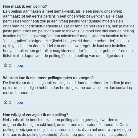
Hoe maak ik een peiling?
Een peiling aanmaken is heel gemakkelijk, als je een nieuw onderwerp
aanmaakt (of het eerste bericht in een onderwerp bewerkt en als je daar
permissies voor hebt) zou je een "voeg peiling toe" tabblad moeten zien
onderaan het berichten-gedeelte (als je dit tabblad niet kan zien, heb je niet de
juiste permissies om peilingen aan te maken). Je moet een titel voor de peiling
invullen bij "peilingsvraag" en dan minstens 2 mogelijkheden invullen in het
"peilingopties"-tekstgedeelte (limiet is ingesteld door de beheerder), met elke
optie gescheiden door middel van een nieuwe regel. Je kunt ook instellen
hoeveel opties een gebruiker mag kiezen onder "opties per gebruiker" en een
tijdslimiet in dagen voor de peiling (0 is een peiling van oneindige duur).
Omhoog
Waarom kan ik niet meer peilingsopties toevoegen?
De limiet voor de peilingsopties is ingesteld door de beheerder. Indien je meer
opties denkt nodig te hebben dan het toegestane aantal, neem dan contact op
met de beheerder.
Omhoog
Hoe wijzig of verwijder ik een peiling?
Net zoals bij de berichten kan een peiling alleen gewijzigd worden door
degene die hem gemaakt heeft, en door een moderator of beheerder. Om de
peiling te wijzigen moet je het allereerste bericht van het onderwerp wijzigen
(hieraan is de peiling gekoppeld). Als er nog geen stemmen zijn uitgebracht,