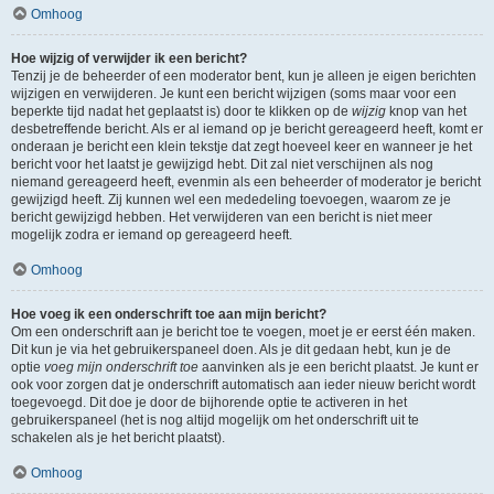
Omhoog
Hoe wijzig of verwijder ik een bericht?
Tenzij je de beheerder of een moderator bent, kun je alleen je eigen berichten
wijzigen en verwijderen. Je kunt een bericht wijzigen (soms maar voor een
beperkte tijd nadat het geplaatst is) door te klikken op de
wijzig
knop van het
desbetreffende bericht. Als er al iemand op je bericht gereageerd heeft, komt er
onderaan je bericht een klein tekstje dat zegt hoeveel keer en wanneer je het
bericht voor het laatst je gewijzigd hebt. Dit zal niet verschijnen als nog
niemand gereageerd heeft, evenmin als een beheerder of moderator je bericht
gewijzigd heeft. Zij kunnen wel een mededeling toevoegen, waarom ze je
bericht gewijzigd hebben. Het verwijderen van een bericht is niet meer
mogelijk zodra er iemand op gereageerd heeft.
Omhoog
Hoe voeg ik een onderschrift toe aan mijn bericht?
Om een onderschrift aan je bericht toe te voegen, moet je er eerst één maken.
Dit kun je via het gebruikerspaneel doen. Als je dit gedaan hebt, kun je de
optie
voeg mijn onderschrift toe
aanvinken als je een bericht plaatst. Je kunt er
ook voor zorgen dat je onderschrift automatisch aan ieder nieuw bericht wordt
toegevoegd. Dit doe je door de bijhorende optie te activeren in het
gebruikerspaneel (het is nog altijd mogelijk om het onderschrift uit te
schakelen als je het bericht plaatst).
Omhoog