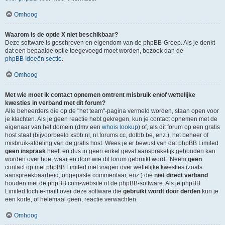
Omhoog
Waarom is de optie X niet beschikbaar?
Deze software is geschreven en eigendom van de phpBB-Groep. Als je denkt
dat een bepaalde optie toegevoegd moet worden, bezoek dan de
phpBB Ideeën sectie
.
Omhoog
Met wie moet ik contact opnemen omtrent misbruik en/of wettelijke
kwesties in verband met dit forum?
Alle beheerders die op de "het team"-pagina vermeld worden, staan open voor
je klachten. Als je geen reactie hebt gekregen, kun je contact opnemen met de
eigenaar van het domein (dmv een
whois lookup
) of, als dit forum op een gratis
host staat (bijvoorbeeld xsbb.nl, nl.forums.cc, dotbb.be, enz.), het beheer of
misbruik-afdeling van de gratis host. Wees je er bewust van dat phpBB Limited
geen inspraak
heeft en dus in geen enkel geval aansprakelijk gehouden kan
worden over hoe, waar en door wie dit forum gebruikt wordt. Neem
geen
contact op met phpBB Limited met vragen over wettelijke kwesties (zoals
aanspreekbaarheid, ongepaste commentaar, enz.) die
niet direct verband
houden met de phpBB.com-website of de phpBB-software. Als je phpBB
Limited toch e-mailt over deze software die
gebruikt wordt door derden
kun je
een korte, of helemaal geen, reactie verwachten.
Omhoog