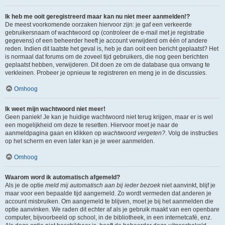
Ik heb me ooit geregistreerd maar kan nu niet meer aanmelden!?
De meest voorkomende oorzaken hiervoor zijn: je gaf een verkeerde
gebruikersnaam of wachtwoord op (controleer de e-mail met je registratie
gegevens) of een beheerder heeft je account verwijderd om één of andere
reden. Indien dit laatste het geval is, heb je dan ooit een bericht geplaatst? Het
is normaal dat forums om de zoveel tijd gebruikers, die nog geen berichten
geplaatst hebben, verwijderen. Dit doen ze om de database qua omvang te
verkleinen. Probeer je opnieuw te registreren en meng je in de discussies.
Omhoog
Ik weet mijn wachtwoord niet meer!
Geen paniek! Je kan je huidige wachtwoord niet terug krijgen, maar er is wel
een mogelijkheid om deze te resetten. Hiervoor moet je naar de
aanmeldpagina gaan en klikken op
wachtwoord vergeten?
. Volg de instructies
op het scherm en even later kan je je weer aanmelden.
Omhoog
Waarom word ik automatisch afgemeld?
Als je de optie
meld mij automatisch aan bij ieder bezoek
niet aanvinkt, blijf je
maar voor een bepaalde tijd aangemeld. Zo wordt vermeden dat anderen je
account misbruiken. Om aangemeld te blijven, moet je bij het aanmelden die
optie aanvinken. We raden dit echter af als je gebruik maakt van een openbare
computer, bijvoorbeeld op school, in de bibliotheek, in een internetcafé, enz.