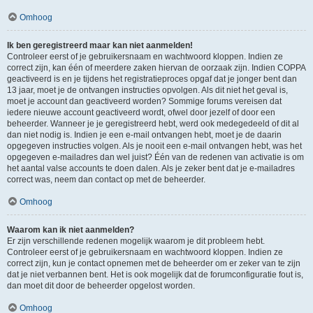
Omhoog
Ik ben geregistreerd maar kan niet aanmelden!
Controleer eerst of je gebruikersnaam en wachtwoord kloppen. Indien ze
correct zijn, kan één of meerdere zaken hiervan de oorzaak zijn. Indien COPPA
geactiveerd is en je tijdens het registratieproces opgaf dat je jonger bent dan
13 jaar, moet je de ontvangen instructies opvolgen. Als dit niet het geval is,
moet je account dan geactiveerd worden? Sommige forums vereisen dat
iedere nieuwe account geactiveerd wordt, ofwel door jezelf of door een
beheerder. Wanneer je je geregistreerd hebt, werd ook medegedeeld of dit al
dan niet nodig is. Indien je een e-mail ontvangen hebt, moet je de daarin
opgegeven instructies volgen. Als je nooit een e-mail ontvangen hebt, was het
opgegeven e-mailadres dan wel juist? Één van de redenen van activatie is om
het aantal valse accounts te doen dalen. Als je zeker bent dat je e-mailadres
correct was, neem dan contact op met de beheerder.
Omhoog
Waarom kan ik niet aanmelden?
Er zijn verschillende redenen mogelijk waarom je dit probleem hebt.
Controleer eerst of je gebruikersnaam en wachtwoord kloppen. Indien ze
correct zijn, kun je contact opnemen met de beheerder om er zeker van te zijn
dat je niet verbannen bent. Het is ook mogelijk dat de forumconfiguratie fout is,
dan moet dit door de beheerder opgelost worden.
Omhoog