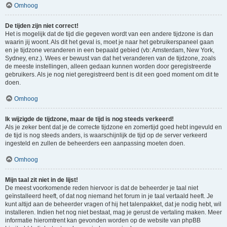
Omhoog
De tijden zijn niet correct!
Het is mogelijk dat de tijd die gegeven wordt van een andere tijdzone is dan
waarin jij woont. Als dit het geval is, moet je naar het gebruikerspaneel gaan
en je tijdzone veranderen in een bepaald gebied (vb: Amsterdam, New York,
Sydney, enz.). Wees er bewust van dat het veranderen van de tijdzone, zoals
de meeste instellingen, alleen gedaan kunnen worden door geregistreerde
gebruikers. Als je nog niet geregistreerd bent is dit een goed moment om dit te
doen.
Omhoog
Ik wijzigde de tijdzone, maar de tijd is nog steeds verkeerd!
Als je zeker bent dat je de correcte tijdzone en zomertijd goed hebt ingevuld en
de tijd is nog steeds anders, is waarschijnlijk de tijd op de server verkeerd
ingesteld en zullen de beheerders een aanpassing moeten doen.
Omhoog
Mijn taal zit niet in de lijst!
De meest voorkomende reden hiervoor is dat de beheerder je taal niet
geïnstalleerd heeft, of dat nog niemand het forum in je taal vertaald heeft. Je
kunt altijd aan de beheerder vragen of hij het talenpakket, dat je nodig hebt, wil
installeren. Indien het nog niet bestaat, mag je gerust de vertaling maken. Meer
informatie hieromtrent kan gevonden worden op de website van phpBB