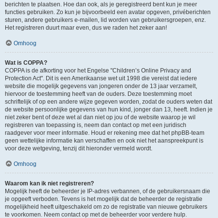
berichten te plaatsen. Hoe dan ook, als je geregistreerd bent kun je meer
functies gebruiken. Zo kun je bijvoorbeeld een avatar opgeven, privéberichten
sturen, andere gebruikers e-mailen, lid worden van gebruikersgroepen, enz.
Het registreren duurt maar even, dus we raden het zeker aan!
Omhoog
Wat is COPPA?
COPPA is de afkorting voor het Engelse "Children’s Online Privacy and
Protection Act". Dit is een Amerikaanse wet uit 1998 die vereist dat iedere
website die mogelijk gegevens van jongeren onder de 13 jaar verzamelt,
hiervoor de toestemming heeft van de ouders. Deze toestemming moet
schriftelijk of op een andere wijze gegeven worden, zodat de ouders weten dat
de website persoonlijke gegevens van hun kind, jonger dan 13, heeft. Indien je
niet zeker bent of deze wet al dan niet op jou of de website waarop je wil
registreren van toepassing is, neem dan contact op met een juridisch
raadgever voor meer informatie. Houd er rekening mee dat het phpBB-team
geen wettelijke informatie kan verschaffen en ook niet het aanspreekpunt is
voor deze wetgeving, tenzij dit hieronder vermeld wordt.
Omhoog
Waarom kan ik niet registreren?
Mogelijk heeft de beheerder je IP-adres verbannen, of de gebruikersnaam die
je opgeeft verboden. Tevens is het mogelijk dat de beheerder de registratie
mogelijkheid heeft uitgeschakeld om zo de registratie van nieuwe gebruikers
te voorkomen. Neem contact op met de beheerder voor verdere hulp.