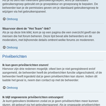
Als je lid bent van meerdere gebruikersgroepen, word je standaard
gebruikersgroep gebruikt om je groepskleur en groepsrang te bepalen. De
beheerder kan je de permissies geven om je standaard gebruikersgroep te
wijzigen via het gebruikerspaneel.
Omhoog
Waarvoor dient de "Het Team"-link?
Als je op deze link klikt, kom je op een pagina die een overzicht geeft van de
mensen die het forum beheren. Deze lijst bevat alle beheerders en de
moderators, met bijhorende details omtrent welke forums ze modereren.
Omhoog
Privéberichten
Ik kan geen privéberichten sturen!
Hiervoor zijn drie redenen mogelijk: ofwel ben je niet geregistreerd en/of
aangemeld, de beheerder heeft de privéberichten functie uitgeschakeld, of de
beheerder heeft ingesteld dat je geen privéberichten kan sturen. Indien dit
laatste het geval is, neem dan contact op met de beheerder.
Omhoog
Ik blijf ongewenste privéberichten ontvangen!
Je kunt gebruikers blokkeren zodat ze je geen privéberichten meer kunnen
sturen, dit gebeurt via het gebruikerspaneel. Als je ongepaste privéberichten