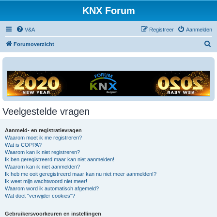
KNX Forum
V&A
Registreer
Aanmelden
Z
Forumoverzicht
o
e
k
Veelgestelde vragen
Aanmeld- en registratievragen
Waarom moet ik me registreren?
Wat is COPPA?
Waarom kan ik niet registreren?
Ik ben geregistreerd maar kan niet aanmelden!
Waarom kan ik niet aanmelden?
Ik heb me ooit geregistreerd maar kan nu niet meer aanmelden!?
Ik weet mijn wachtwoord niet meer!
Waarom word ik automatisch afgemeld?
Wat doet "verwijder cookies"?
Gebruikersvoorkeuren en instellingen