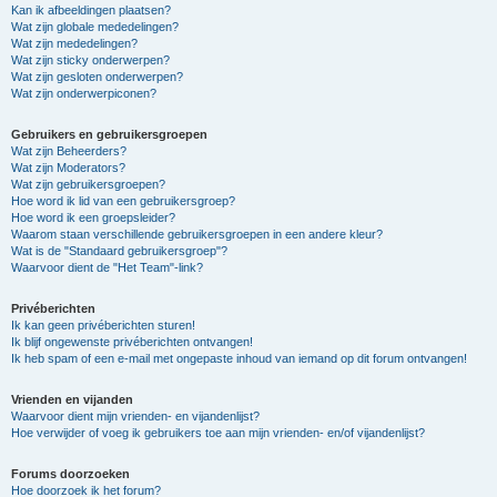
Kan ik afbeeldingen plaatsen?
Wat zijn globale mededelingen?
Wat zijn mededelingen?
Wat zijn sticky onderwerpen?
Wat zijn gesloten onderwerpen?
Wat zijn onderwerpiconen?
Gebruikers en gebruikersgroepen
Wat zijn Beheerders?
Wat zijn Moderators?
Wat zijn gebruikersgroepen?
Hoe word ik lid van een gebruikersgroep?
Hoe word ik een groepsleider?
Waarom staan verschillende gebruikersgroepen in een andere kleur?
Wat is de "Standaard gebruikersgroep"?
Waarvoor dient de "Het Team"-link?
Privéberichten
Ik kan geen privéberichten sturen!
Ik blijf ongewenste privéberichten ontvangen!
Ik heb spam of een e-mail met ongepaste inhoud van iemand op dit forum ontvangen!
Vrienden en vijanden
Waarvoor dient mijn vrienden- en vijandenlijst?
Hoe verwijder of voeg ik gebruikers toe aan mijn vrienden- en/of vijandenlijst?
Forums doorzoeken
Hoe doorzoek ik het forum?