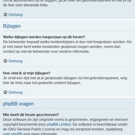
Om je abonnement op te zeggen, ga je naar het gebruikerspaneel en klik je op
de hier voor dienende links.
Omhoog
Bijlagen
Welke bijlagen worden toegestaan op dit forum?
De beheerder bepaalt welke bestandstypes al dan niet toegestaan worden. Als
je niet zeker bent welke bestanden geüpload mogen worden, neem dan
contact op met de beheerder voor verdere informatie.
Omhoog
Hoe vind ik al mijn bijlagen?
Je vindt een lijst met al je geüploade bijlagen via het gebruikerspaneel, volg
hier de links naar het gedeelte omtrent bijlagen.
Omhoog
phpBB vragen
Wie heeft dit forum geschreven?
Deze software (in zijn originele vorm) is geschreven, vrijgegeven en met een
copyright beschermd door
phpBB Limited
. De software is beschikbaar onder
de GNU General Public License en mag vrij verspreid worden, raadpleeg
over phpBB
voor meer informatie.