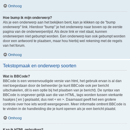
Omhoog
Hoe bump ik mijn onderwerp?
Als je een onderwerp aan het bekijken bent, kan je klikken op de "bump
onderwerp" link. Hierdoor "bump" je het onderwerp naar boven op de eerste
pagina van de onderwerpenlijst. Als deze link er niet staat, kunnen
onderwerpen niet gebumpt worden. Een onderwerp kan ook gebumpt worden
door een antwoord te plaatsen, maar hou hierbij wel rekening met de regels
van het forum.
Omhoog
Tekstopmaak en onderwerp soorten
Wat is BBCode?
BBCode is een vereenvoudigde versie van html, het gebruik ervan is al dan
niet toegestaan door de beheerder (je kunt BBCode ook per bericht
uitschakelen, dit is een optie bij het plaatsen van je bericht). De syntax van
BBCode is ongeveer gelijk aan die van HTML, tags worden tussen vierkante
haakjes [ en ] geplaatst, dus niet < en >. Daarnaast geeft het een grotere
controle over hoe iets wordt weergegeven. Meer informatie omtrent BBCode is
te vinden in de handleiding die je kunt openen als je een bericht plaatst.
Omhoog
Kan ik HTML gebruiken?