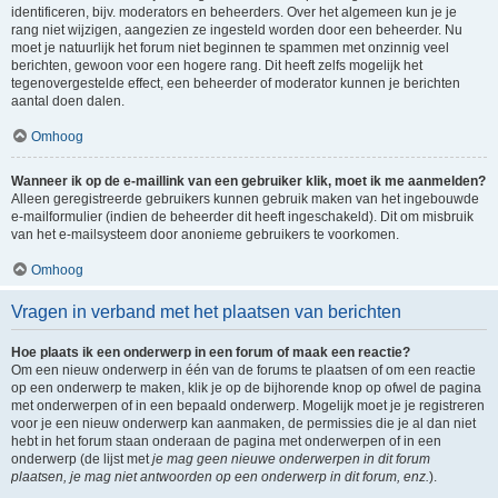
identificeren, bijv. moderators en beheerders. Over het algemeen kun je je
rang niet wijzigen, aangezien ze ingesteld worden door een beheerder. Nu
moet je natuurlijk het forum niet beginnen te spammen met onzinnig veel
berichten, gewoon voor een hogere rang. Dit heeft zelfs mogelijk het
tegenovergestelde effect, een beheerder of moderator kunnen je berichten
aantal doen dalen.
Omhoog
Wanneer ik op de e-maillink van een gebruiker klik, moet ik me aanmelden?
Alleen geregistreerde gebruikers kunnen gebruik maken van het ingebouwde
e-mailformulier (indien de beheerder dit heeft ingeschakeld). Dit om misbruik
van het e-mailsysteem door anonieme gebruikers te voorkomen.
Omhoog
Vragen in verband met het plaatsen van berichten
Hoe plaats ik een onderwerp in een forum of maak een reactie?
Om een nieuw onderwerp in één van de forums te plaatsen of om een reactie
op een onderwerp te maken, klik je op de bijhorende knop op ofwel de pagina
met onderwerpen of in een bepaald onderwerp. Mogelijk moet je je registreren
voor je een nieuw onderwerp kan aanmaken, de permissies die je al dan niet
hebt in het forum staan onderaan de pagina met onderwerpen of in een
onderwerp (de lijst met
je mag geen nieuwe onderwerpen in dit forum
plaatsen, je mag niet antwoorden op een onderwerp in dit forum, enz.
).