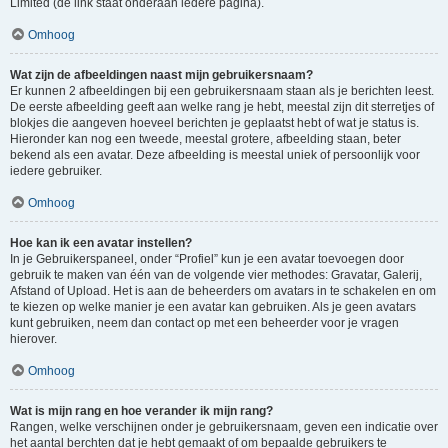
Limited (de link staat onderaan iedere pagina).
Omhoog
Wat zijn de afbeeldingen naast mijn gebruikersnaam?
Er kunnen 2 afbeeldingen bij een gebruikersnaam staan als je berichten leest.
De eerste afbeelding geeft aan welke rang je hebt, meestal zijn dit sterretjes of
blokjes die aangeven hoeveel berichten je geplaatst hebt of wat je status is.
Hieronder kan nog een tweede, meestal grotere, afbeelding staan, beter
bekend als een avatar. Deze afbeelding is meestal uniek of persoonlijk voor
iedere gebruiker.
Omhoog
Hoe kan ik een avatar instellen?
In je Gebruikerspaneel, onder “Profiel” kun je een avatar toevoegen door
gebruik te maken van één van de volgende vier methodes: Gravatar, Galerij,
Afstand of Upload. Het is aan de beheerders om avatars in te schakelen en om
te kiezen op welke manier je een avatar kan gebruiken. Als je geen avatars
kunt gebruiken, neem dan contact op met een beheerder voor je vragen
hierover.
Omhoog
Wat is mijn rang en hoe verander ik mijn rang?
Rangen, welke verschijnen onder je gebruikersnaam, geven een indicatie over
het aantal berchten dat je hebt gemaakt of om bepaalde gebruikers te