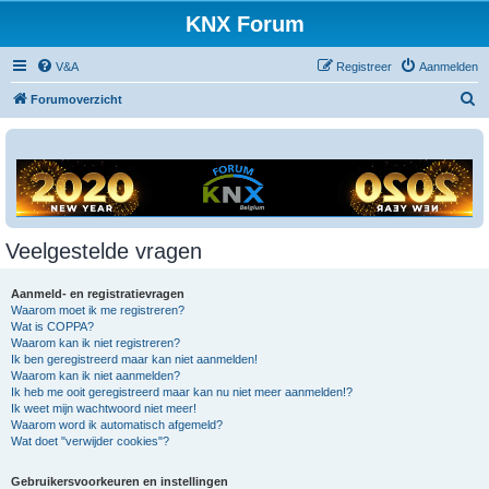
KNX Forum
V&A
Registreer
Aanmelden
Z
Forumoverzicht
o
e
k
Veelgestelde vragen
Aanmeld- en registratievragen
Waarom moet ik me registreren?
Wat is COPPA?
Waarom kan ik niet registreren?
Ik ben geregistreerd maar kan niet aanmelden!
Waarom kan ik niet aanmelden?
Ik heb me ooit geregistreerd maar kan nu niet meer aanmelden!?
Ik weet mijn wachtwoord niet meer!
Waarom word ik automatisch afgemeld?
Wat doet "verwijder cookies"?
Gebruikersvoorkeuren en instellingen