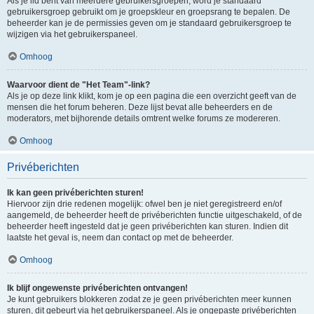
Als je lid bent van meerdere gebruikersgroepen, word je standaard
gebruikersgroep gebruikt om je groepskleur en groepsrang te bepalen. De
beheerder kan je de permissies geven om je standaard gebruikersgroep te
wijzigen via het gebruikerspaneel.
Omhoog
Waarvoor dient de "Het Team"-link?
Als je op deze link klikt, kom je op een pagina die een overzicht geeft van de
mensen die het forum beheren. Deze lijst bevat alle beheerders en de
moderators, met bijhorende details omtrent welke forums ze modereren.
Omhoog
Privéberichten
Ik kan geen privéberichten sturen!
Hiervoor zijn drie redenen mogelijk: ofwel ben je niet geregistreerd en/of
aangemeld, de beheerder heeft de privéberichten functie uitgeschakeld, of de
beheerder heeft ingesteld dat je geen privéberichten kan sturen. Indien dit
laatste het geval is, neem dan contact op met de beheerder.
Omhoog
Ik blijf ongewenste privéberichten ontvangen!
Je kunt gebruikers blokkeren zodat ze je geen privéberichten meer kunnen
sturen, dit gebeurt via het gebruikerspaneel. Als je ongepaste privéberichten