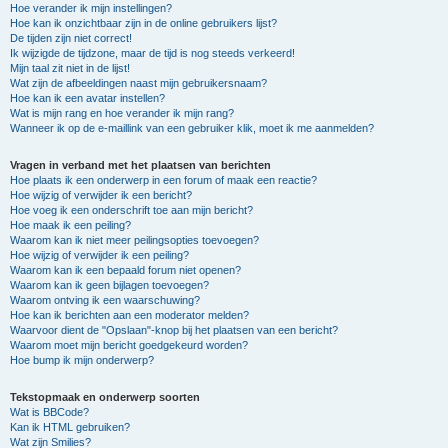
Hoe verander ik mijn instellingen?
Hoe kan ik onzichtbaar zijn in de online gebruikers lijst?
De tijden zijn niet correct!
Ik wijzigde de tijdzone, maar de tijd is nog steeds verkeerd!
Mijn taal zit niet in de lijst!
Wat zijn de afbeeldingen naast mijn gebruikersnaam?
Hoe kan ik een avatar instellen?
Wat is mijn rang en hoe verander ik mijn rang?
Wanneer ik op de e-maillink van een gebruiker klik, moet ik me aanmelden?
Vragen in verband met het plaatsen van berichten
Hoe plaats ik een onderwerp in een forum of maak een reactie?
Hoe wijzig of verwijder ik een bericht?
Hoe voeg ik een onderschrift toe aan mijn bericht?
Hoe maak ik een peiling?
Waarom kan ik niet meer peilingsopties toevoegen?
Hoe wijzig of verwijder ik een peiling?
Waarom kan ik een bepaald forum niet openen?
Waarom kan ik geen bijlagen toevoegen?
Waarom ontving ik een waarschuwing?
Hoe kan ik berichten aan een moderator melden?
Waarvoor dient de "Opslaan"-knop bij het plaatsen van een bericht?
Waarom moet mijn bericht goedgekeurd worden?
Hoe bump ik mijn onderwerp?
Tekstopmaak en onderwerp soorten
Wat is BBCode?
Kan ik HTML gebruiken?
Wat zijn Smilies?