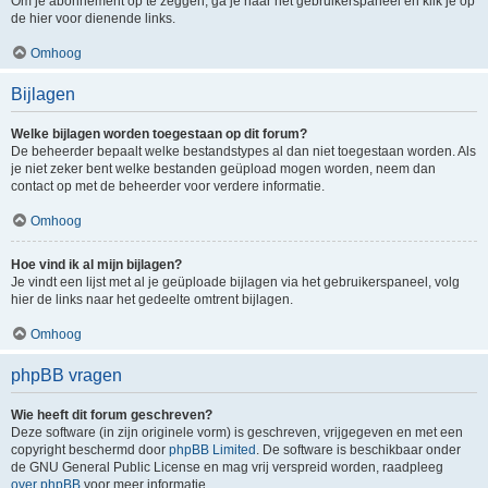
Om je abonnement op te zeggen, ga je naar het gebruikerspaneel en klik je op
de hier voor dienende links.
Omhoog
Bijlagen
Welke bijlagen worden toegestaan op dit forum?
De beheerder bepaalt welke bestandstypes al dan niet toegestaan worden. Als
je niet zeker bent welke bestanden geüpload mogen worden, neem dan
contact op met de beheerder voor verdere informatie.
Omhoog
Hoe vind ik al mijn bijlagen?
Je vindt een lijst met al je geüploade bijlagen via het gebruikerspaneel, volg
hier de links naar het gedeelte omtrent bijlagen.
Omhoog
phpBB vragen
Wie heeft dit forum geschreven?
Deze software (in zijn originele vorm) is geschreven, vrijgegeven en met een
copyright beschermd door
phpBB Limited
. De software is beschikbaar onder
de GNU General Public License en mag vrij verspreid worden, raadpleeg
over phpBB
voor meer informatie.