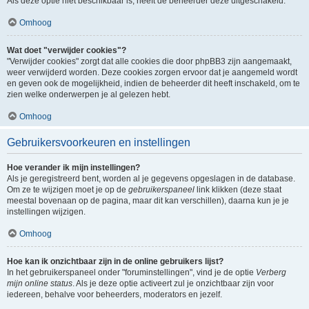
Als deze optie niet beschikbaar is, heeft de beheerder deze uitgeschakeld.
Omhoog
Wat doet "verwijder cookies"?
"Verwijder cookies" zorgt dat alle cookies die door phpBB3 zijn aangemaakt,
weer verwijderd worden. Deze cookies zorgen ervoor dat je aangemeld wordt
en geven ook de mogelijkheid, indien de beheerder dit heeft inschakeld, om te
zien welke onderwerpen je al gelezen hebt.
Omhoog
Gebruikersvoorkeuren en instellingen
Hoe verander ik mijn instellingen?
Als je geregistreerd bent, worden al je gegevens opgeslagen in de database.
Om ze te wijzigen moet je op de
gebruikerspaneel
link klikken (deze staat
meestal bovenaan op de pagina, maar dit kan verschillen), daarna kun je je
instellingen wijzigen.
Omhoog
Hoe kan ik onzichtbaar zijn in de online gebruikers lijst?
In het gebruikerspaneel onder "foruminstellingen", vind je de optie
Verberg
mijn online status
. Als je deze optie activeert zul je onzichtbaar zijn voor
iedereen, behalve voor beheerders, moderators en jezelf.