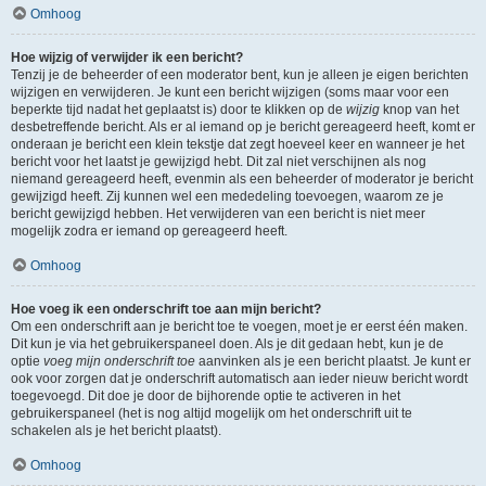
Omhoog
Hoe wijzig of verwijder ik een bericht?
Tenzij je de beheerder of een moderator bent, kun je alleen je eigen berichten
wijzigen en verwijderen. Je kunt een bericht wijzigen (soms maar voor een
beperkte tijd nadat het geplaatst is) door te klikken op de
wijzig
knop van het
desbetreffende bericht. Als er al iemand op je bericht gereageerd heeft, komt er
onderaan je bericht een klein tekstje dat zegt hoeveel keer en wanneer je het
bericht voor het laatst je gewijzigd hebt. Dit zal niet verschijnen als nog
niemand gereageerd heeft, evenmin als een beheerder of moderator je bericht
gewijzigd heeft. Zij kunnen wel een mededeling toevoegen, waarom ze je
bericht gewijzigd hebben. Het verwijderen van een bericht is niet meer
mogelijk zodra er iemand op gereageerd heeft.
Omhoog
Hoe voeg ik een onderschrift toe aan mijn bericht?
Om een onderschrift aan je bericht toe te voegen, moet je er eerst één maken.
Dit kun je via het gebruikerspaneel doen. Als je dit gedaan hebt, kun je de
optie
voeg mijn onderschrift toe
aanvinken als je een bericht plaatst. Je kunt er
ook voor zorgen dat je onderschrift automatisch aan ieder nieuw bericht wordt
toegevoegd. Dit doe je door de bijhorende optie te activeren in het
gebruikerspaneel (het is nog altijd mogelijk om het onderschrift uit te
schakelen als je het bericht plaatst).
Omhoog