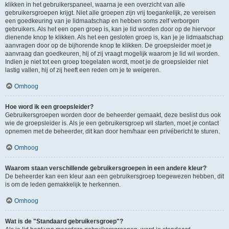
klikken in het gebruikerspaneel, waarna je een overzicht van alle
gebruikersgroepen krijgt. Niet alle groepen zijn vrij toegankelijk, ze vereisen
een goedkeuring van je lidmaatschap en hebben soms zelf verborgen
gebruikers. Als het een open groep is, kan je lid worden door op de hiervoor
dienende knop te klikken. Als het een gesloten groep is, kan je je lidmaatschap
aanvragen door op de bijhorende knop te klikken. De groepsleider moet je
aanvraag dan goedkeuren, hij of zij vraagt mogelijk waarom je lid wil worden.
Indien je niet tot een groep toegelaten wordt, moet je de groepsleider niet
lastig vallen, hij of zij heeft een reden om je te weigeren.
Omhoog
Hoe word ik een groepsleider?
Gebruikersgroepen worden door de beheerder gemaakt, deze beslist dus ook
wie de groepsleider is. Als je een gebruikersgroep wil starten, moet je contact
opnemen met de beheerder, dit kan door hem/haar een privébericht te sturen.
Omhoog
Waarom staan verschillende gebruikersgroepen in een andere kleur?
De beheerder kan een kleur aan een gebruikersgroep toegewezen hebben, dit
is om de leden gemakkelijk te herkennen.
Omhoog
Wat is de "Standaard gebruikersgroep"?