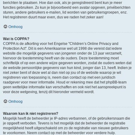
berichten te plaatsen. Hoe dan ook, als je geregistreerd bent kun je meer
functies gebruiken. Zo kun je bijvoorbeeld een avatar opgeven, privéberichten
sturen, andere gebruikers e-mailen, lid worden van gebruikersgroepen, enz.
Het registreren duurt maar even, dus we raden het zeker aan!
Omhoog
Wat is COPPA?
COPPA is de afkorting voor het Engelse "Children’s Online Privacy and
Protection Act". Dit is een Amerikaanse wet uit 1998 die vereist dat iedere
website die mogelijk gegevens van jongeren onder de 13 jaar verzamelt,
hiervoor de toestemming heeft van de ouders. Deze toestemming moet
schriftelijk of op een andere wijze gegeven worden, zodat de ouders weten dat
de website persoonlijke gegevens van hun kind, jonger dan 13, heeft. Indien je
niet zeker bent of deze wet al dan niet op jou of de website waarop je wil
registreren van toepassing is, neem dan contact op met een juridisch
raadgever voor meer informatie. Houd er rekening mee dat het phpBB-team
geen wettelijke informatie kan verschaffen en ook niet het aanspreekpunt is
voor deze wetgeving, tenzij dit hieronder vermeld wordt.
Omhoog
Waarom kan ik niet registreren?
Mogelijk heeft de beheerder je IP-adres verbannen, of de gebruikersnaam die
je opgeeft verboden. Tevens is het mogelijk dat de beheerder de registratie
mogelijkheid heeft uitgeschakeld om zo de registratie van nieuwe gebruikers
te voorkomen. Neem contact op met de beheerder voor verdere hulp.