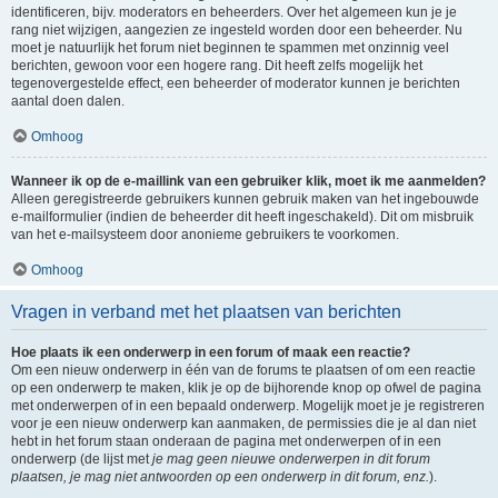
identificeren, bijv. moderators en beheerders. Over het algemeen kun je je
rang niet wijzigen, aangezien ze ingesteld worden door een beheerder. Nu
moet je natuurlijk het forum niet beginnen te spammen met onzinnig veel
berichten, gewoon voor een hogere rang. Dit heeft zelfs mogelijk het
tegenovergestelde effect, een beheerder of moderator kunnen je berichten
aantal doen dalen.
Omhoog
Wanneer ik op de e-maillink van een gebruiker klik, moet ik me aanmelden?
Alleen geregistreerde gebruikers kunnen gebruik maken van het ingebouwde
e-mailformulier (indien de beheerder dit heeft ingeschakeld). Dit om misbruik
van het e-mailsysteem door anonieme gebruikers te voorkomen.
Omhoog
Vragen in verband met het plaatsen van berichten
Hoe plaats ik een onderwerp in een forum of maak een reactie?
Om een nieuw onderwerp in één van de forums te plaatsen of om een reactie
op een onderwerp te maken, klik je op de bijhorende knop op ofwel de pagina
met onderwerpen of in een bepaald onderwerp. Mogelijk moet je je registreren
voor je een nieuw onderwerp kan aanmaken, de permissies die je al dan niet
hebt in het forum staan onderaan de pagina met onderwerpen of in een
onderwerp (de lijst met
je mag geen nieuwe onderwerpen in dit forum
plaatsen, je mag niet antwoorden op een onderwerp in dit forum, enz.
).