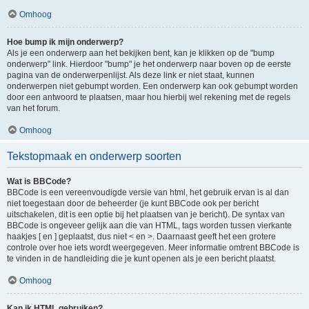
Omhoog
Hoe bump ik mijn onderwerp?
Als je een onderwerp aan het bekijken bent, kan je klikken op de "bump
onderwerp" link. Hierdoor "bump" je het onderwerp naar boven op de eerste
pagina van de onderwerpenlijst. Als deze link er niet staat, kunnen
onderwerpen niet gebumpt worden. Een onderwerp kan ook gebumpt worden
door een antwoord te plaatsen, maar hou hierbij wel rekening met de regels
van het forum.
Omhoog
Tekstopmaak en onderwerp soorten
Wat is BBCode?
BBCode is een vereenvoudigde versie van html, het gebruik ervan is al dan
niet toegestaan door de beheerder (je kunt BBCode ook per bericht
uitschakelen, dit is een optie bij het plaatsen van je bericht). De syntax van
BBCode is ongeveer gelijk aan die van HTML, tags worden tussen vierkante
haakjes [ en ] geplaatst, dus niet < en >. Daarnaast geeft het een grotere
controle over hoe iets wordt weergegeven. Meer informatie omtrent BBCode is
te vinden in de handleiding die je kunt openen als je een bericht plaatst.
Omhoog
Kan ik HTML gebruiken?