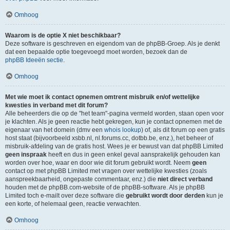
Omhoog
Waarom is de optie X niet beschikbaar?
Deze software is geschreven en eigendom van de phpBB-Groep. Als je denkt
dat een bepaalde optie toegevoegd moet worden, bezoek dan de
phpBB Ideeën sectie
.
Omhoog
Met wie moet ik contact opnemen omtrent misbruik en/of wettelijke
kwesties in verband met dit forum?
Alle beheerders die op de "het team"-pagina vermeld worden, staan open voor
je klachten. Als je geen reactie hebt gekregen, kun je contact opnemen met de
eigenaar van het domein (dmv een
whois lookup
) of, als dit forum op een gratis
host staat (bijvoorbeeld xsbb.nl, nl.forums.cc, dotbb.be, enz.), het beheer of
misbruik-afdeling van de gratis host. Wees je er bewust van dat phpBB Limited
geen inspraak
heeft en dus in geen enkel geval aansprakelijk gehouden kan
worden over hoe, waar en door wie dit forum gebruikt wordt. Neem
geen
contact op met phpBB Limited met vragen over wettelijke kwesties (zoals
aanspreekbaarheid, ongepaste commentaar, enz.) die
niet direct verband
houden met de phpBB.com-website of de phpBB-software. Als je phpBB
Limited toch e-mailt over deze software die
gebruikt wordt door derden
kun je
een korte, of helemaal geen, reactie verwachten.
Omhoog