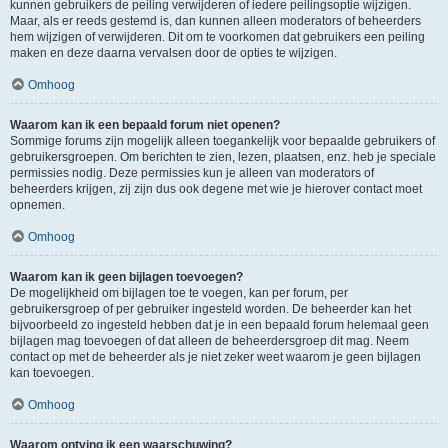
kunnen gebruikers de peiling verwijderen of iedere peilingsoptie wijzigen.
Maar, als er reeds gestemd is, dan kunnen alleen moderators of beheerders
hem wijzigen of verwijderen. Dit om te voorkomen dat gebruikers een peiling
maken en deze daarna vervalsen door de opties te wijzigen.
Omhoog
Waarom kan ik een bepaald forum niet openen?
Sommige forums zijn mogelijk alleen toegankelijk voor bepaalde gebruikers of
gebruikersgroepen. Om berichten te zien, lezen, plaatsen, enz. heb je speciale
permissies nodig. Deze permissies kun je alleen van moderators of
beheerders krijgen, zij zijn dus ook degene met wie je hierover contact moet
opnemen.
Omhoog
Waarom kan ik geen bijlagen toevoegen?
De mogelijkheid om bijlagen toe te voegen, kan per forum, per
gebruikersgroep of per gebruiker ingesteld worden. De beheerder kan het
bijvoorbeeld zo ingesteld hebben dat je in een bepaald forum helemaal geen
bijlagen mag toevoegen of dat alleen de beheerdersgroep dit mag. Neem
contact op met de beheerder als je niet zeker weet waarom je geen bijlagen
kan toevoegen.
Omhoog
Waarom ontving ik een waarschuwing?