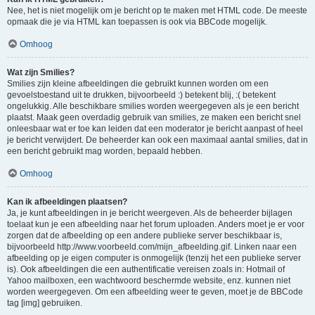
Nee, het is niet mogelijk om je bericht op te maken met HTML code. De meeste
opmaak die je via HTML kan toepassen is ook via BBCode mogelijk.
Omhoog
Wat zijn Smilies?
Smilies zijn kleine afbeeldingen die gebruikt kunnen worden om een
gevoelstoestand uit te drukken, bijvoorbeeld :) betekent blij, :( betekent
ongelukkig. Alle beschikbare smilies worden weergegeven als je een bericht
plaatst. Maak geen overdadig gebruik van smilies, ze maken een bericht snel
onleesbaar wat er toe kan leiden dat een moderator je bericht aanpast of heel
je bericht verwijdert. De beheerder kan ook een maximaal aantal smilies, dat in
een bericht gebruikt mag worden, bepaald hebben.
Omhoog
Kan ik afbeeldingen plaatsen?
Ja, je kunt afbeeldingen in je bericht weergeven. Als de beheerder bijlagen
toelaat kun je een afbeelding naar het forum uploaden. Anders moet je er voor
zorgen dat de afbeelding op een andere publieke server beschikbaar is,
bijvoorbeeld http://www.voorbeeld.com/mijn_afbeelding.gif. Linken naar een
afbeelding op je eigen computer is onmogelijk (tenzij het een publieke server
is). Ook afbeeldingen die een authentificatie vereisen zoals in: Hotmail of
Yahoo mailboxen, een wachtwoord beschermde website, enz. kunnen niet
worden weergegeven. Om een afbeelding weer te geven, moet je de BBCode
tag [img] gebruiken.