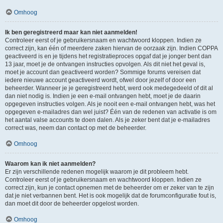
Omhoog
Ik ben geregistreerd maar kan niet aanmelden!
Controleer eerst of je gebruikersnaam en wachtwoord kloppen. Indien ze
correct zijn, kan één of meerdere zaken hiervan de oorzaak zijn. Indien COPPA
geactiveerd is en je tijdens het registratieproces opgaf dat je jonger bent dan
13 jaar, moet je de ontvangen instructies opvolgen. Als dit niet het geval is,
moet je account dan geactiveerd worden? Sommige forums vereisen dat
iedere nieuwe account geactiveerd wordt, ofwel door jezelf of door een
beheerder. Wanneer je je geregistreerd hebt, werd ook medegedeeld of dit al
dan niet nodig is. Indien je een e-mail ontvangen hebt, moet je de daarin
opgegeven instructies volgen. Als je nooit een e-mail ontvangen hebt, was het
opgegeven e-mailadres dan wel juist? Één van de redenen van activatie is om
het aantal valse accounts te doen dalen. Als je zeker bent dat je e-mailadres
correct was, neem dan contact op met de beheerder.
Omhoog
Waarom kan ik niet aanmelden?
Er zijn verschillende redenen mogelijk waarom je dit probleem hebt.
Controleer eerst of je gebruikersnaam en wachtwoord kloppen. Indien ze
correct zijn, kun je contact opnemen met de beheerder om er zeker van te zijn
dat je niet verbannen bent. Het is ook mogelijk dat de forumconfiguratie fout is,
dan moet dit door de beheerder opgelost worden.
Omhoog