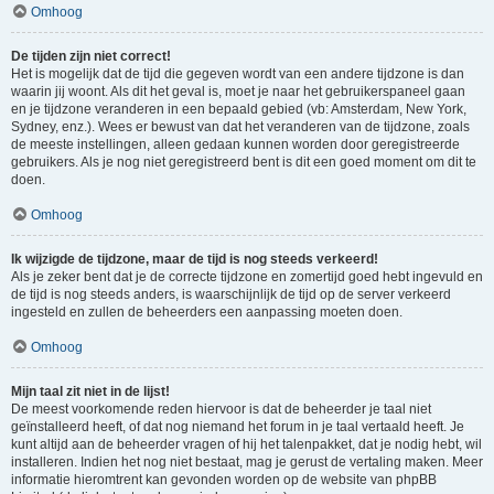
Omhoog
De tijden zijn niet correct!
Het is mogelijk dat de tijd die gegeven wordt van een andere tijdzone is dan
waarin jij woont. Als dit het geval is, moet je naar het gebruikerspaneel gaan
en je tijdzone veranderen in een bepaald gebied (vb: Amsterdam, New York,
Sydney, enz.). Wees er bewust van dat het veranderen van de tijdzone, zoals
de meeste instellingen, alleen gedaan kunnen worden door geregistreerde
gebruikers. Als je nog niet geregistreerd bent is dit een goed moment om dit te
doen.
Omhoog
Ik wijzigde de tijdzone, maar de tijd is nog steeds verkeerd!
Als je zeker bent dat je de correcte tijdzone en zomertijd goed hebt ingevuld en
de tijd is nog steeds anders, is waarschijnlijk de tijd op de server verkeerd
ingesteld en zullen de beheerders een aanpassing moeten doen.
Omhoog
Mijn taal zit niet in de lijst!
De meest voorkomende reden hiervoor is dat de beheerder je taal niet
geïnstalleerd heeft, of dat nog niemand het forum in je taal vertaald heeft. Je
kunt altijd aan de beheerder vragen of hij het talenpakket, dat je nodig hebt, wil
installeren. Indien het nog niet bestaat, mag je gerust de vertaling maken. Meer
informatie hieromtrent kan gevonden worden op de website van phpBB