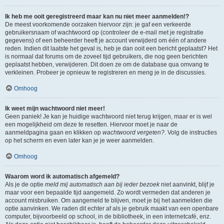
Ik heb me ooit geregistreerd maar kan nu niet meer aanmelden!?
De meest voorkomende oorzaken hiervoor zijn: je gaf een verkeerde
gebruikersnaam of wachtwoord op (controleer de e-mail met je registratie
gegevens) of een beheerder heeft je account verwijderd om één of andere
reden. Indien dit laatste het geval is, heb je dan ooit een bericht geplaatst? Het
is normaal dat forums om de zoveel tijd gebruikers, die nog geen berichten
geplaatst hebben, verwijderen. Dit doen ze om de database qua omvang te
verkleinen. Probeer je opnieuw te registreren en meng je in de discussies.
Omhoog
Ik weet mijn wachtwoord niet meer!
Geen paniek! Je kan je huidige wachtwoord niet terug krijgen, maar er is wel
een mogelijkheid om deze te resetten. Hiervoor moet je naar de
aanmeldpagina gaan en klikken op
wachtwoord vergeten?
. Volg de instructies
op het scherm en even later kan je je weer aanmelden.
Omhoog
Waarom word ik automatisch afgemeld?
Als je de optie
meld mij automatisch aan bij ieder bezoek
niet aanvinkt, blijf je
maar voor een bepaalde tijd aangemeld. Zo wordt vermeden dat anderen je
account misbruiken. Om aangemeld te blijven, moet je bij het aanmelden die
optie aanvinken. We raden dit echter af als je gebruik maakt van een openbare
computer, bijvoorbeeld op school, in de bibliotheek, in een internetcafé, enz.