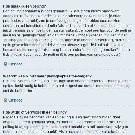
Hoe maak ik een peiling?
Een peiling aanmaken is heel gemakkelijk, als je een nieuw onderwerp
aanmaakt (of het eerste bericht in een onderwerp bewerkt en als je daar
permissies voor hebt) zou je een "voeg peiling toe" tabblad moeten zien
onderaan het berichten-gedeelte (als je dit tabblad niet kan zien, heb je niet de
juiste permissies om peilingen aan te maken). Je moet een titel voor de peiling
invullen bij "peilingsvraag" en dan minstens 2 mogelijkheden invullen in het
"peilingopties"-tekstgedeelte (limiet is ingesteld door de beheerder), met elke
optie gescheiden door middel van een nieuwe regel. Je kunt ook instellen
hoeveel opties een gebruiker mag kiezen onder "opties per gebruiker" en een
tijdslimiet in dagen voor de peiling (0 is een peiling van oneindige duur).
Omhoog
Waarom kan ik niet meer peilingsopties toevoegen?
De limiet voor de peilingsopties is ingesteld door de beheerder. Indien je meer
opties denkt nodig te hebben dan het toegestane aantal, neem dan contact op
met de beheerder.
Omhoog
Hoe wijzig of verwijder ik een peiling?
Net zoals bij de berichten kan een peiling alleen gewijzigd worden door
degene die hem gemaakt heeft, en door een moderator of beheerder. Om de
peiling te wijzigen moet je het allereerste bericht van het onderwerp wijzigen
(hieraan is de peiling gekoppeld). Als er nog geen stemmen zijn uitgebracht,