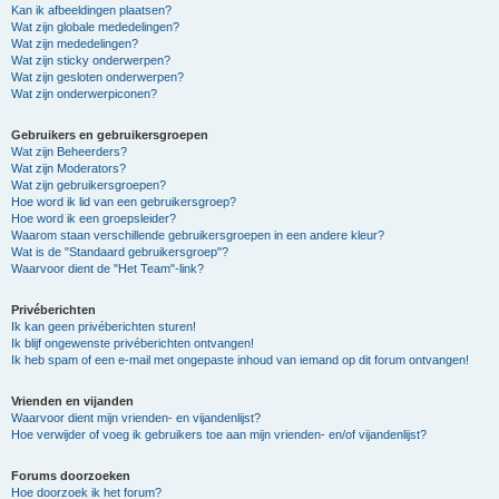
Kan ik afbeeldingen plaatsen?
Wat zijn globale mededelingen?
Wat zijn mededelingen?
Wat zijn sticky onderwerpen?
Wat zijn gesloten onderwerpen?
Wat zijn onderwerpiconen?
Gebruikers en gebruikersgroepen
Wat zijn Beheerders?
Wat zijn Moderators?
Wat zijn gebruikersgroepen?
Hoe word ik lid van een gebruikersgroep?
Hoe word ik een groepsleider?
Waarom staan verschillende gebruikersgroepen in een andere kleur?
Wat is de "Standaard gebruikersgroep"?
Waarvoor dient de "Het Team"-link?
Privéberichten
Ik kan geen privéberichten sturen!
Ik blijf ongewenste privéberichten ontvangen!
Ik heb spam of een e-mail met ongepaste inhoud van iemand op dit forum ontvangen!
Vrienden en vijanden
Waarvoor dient mijn vrienden- en vijandenlijst?
Hoe verwijder of voeg ik gebruikers toe aan mijn vrienden- en/of vijandenlijst?
Forums doorzoeken
Hoe doorzoek ik het forum?