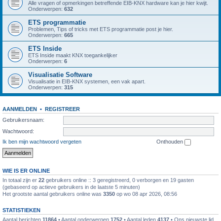
Alle vragen of opmerkingen betreffende EIB-KNX hardware kan je hier kwijt.
Onderwerpen:
632
ETS programmatie
Problemen, Tips of tricks met ETS programmatie post je hier.
Onderwerpen:
665
ETS Inside
ETS Inside maakt KNX toegankelijker
Onderwerpen:
6
Visualisatie Software
Visualisatie in EIB-KNX systemen, een vak apart.
Onderwerpen:
315
AANMELDEN
•
REGISTREER
Gebruikersnaam:
Wachtwoord:
Ik ben mijn wachtwoord vergeten
Onthouden
WIE IS ER ONLINE
In totaal zijn er
22
gebruikers online :: 3 geregistreerd, 0 verborgen en 19 gasten
(gebaseerd op actieve gebruikers in de laatste 5 minuten)
Het grootste aantal gebruikers online was
3350
op wo 08 apr 2026, 08:56
STATISTIEKEN
Aantal berichten
11864
• Aantal onderwerpen
1752
• Aantal leden
4137
• Ons nieuwste lid