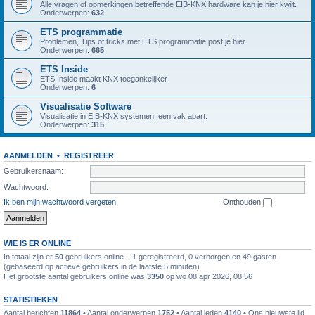
Alle vragen of opmerkingen betreffende EIB-KNX hardware kan je hier kwijt.
Onderwerpen:
632
ETS programmatie
Problemen, Tips of tricks met ETS programmatie post je hier.
Onderwerpen:
665
ETS Inside
ETS Inside maakt KNX toegankelijker
Onderwerpen:
6
Visualisatie Software
Visualisatie in EIB-KNX systemen, een vak apart.
Onderwerpen:
315
AANMELDEN
•
REGISTREER
Gebruikersnaam:
Wachtwoord:
Ik ben mijn wachtwoord vergeten
Onthouden
WIE IS ER ONLINE
In totaal zijn er
50
gebruikers online :: 1 geregistreerd, 0 verborgen en 49 gasten
(gebaseerd op actieve gebruikers in de laatste 5 minuten)
Het grootste aantal gebruikers online was
3350
op wo 08 apr 2026, 08:56
STATISTIEKEN
Aantal berichten
11864
• Aantal onderwerpen
1752
• Aantal leden
4140
• Ons nieuwste lid