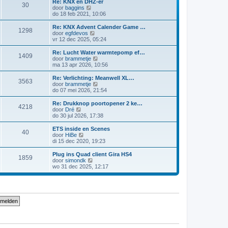
Re: KNX en DHZ-er
30
B
door
baggins
e
do 18 feb 2021, 10:06
k
i
Re: KNX Advent Calender Game …
1298
j
B
door
egfdevos
k
e
vr 12 dec 2025, 05:24
l
k
a
i
Re: Lucht Water warmtepomp ef…
1409
a
j
B
door
brammetje
t
k
e
ma 13 apr 2026, 10:56
s
l
k
t
a
i
Re: Verlichting: Meanwell XL…
e
3563
a
j
B
door
brammetje
b
t
k
e
do 07 mei 2026, 21:54
e
s
l
k
r
t
a
i
Re: Drukknop poortopener 2 ke…
i
e
4218
a
j
B
door
Dré
c
b
t
k
e
do 30 jul 2026, 17:38
h
e
s
l
k
t
r
t
a
i
ETS inside en Scenes
i
e
40
a
j
B
door
HiBe
c
b
t
k
e
di 15 dec 2020, 19:23
h
e
s
l
k
t
r
t
a
i
Plug ins Quad client Gira HS4
i
e
1859
a
j
B
door
simondk
c
b
t
k
e
wo 31 dec 2025, 12:17
h
e
s
l
k
t
r
t
a
i
i
e
a
j
c
b
t
k
h
e
s
l
t
r
t
a
i
e
a
c
b
t
h
e
s
t
r
t