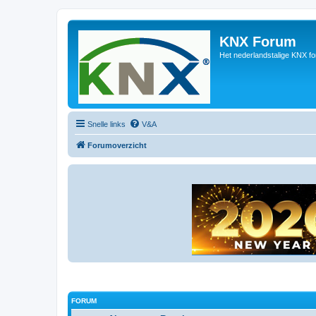
KNX Forum
Het nederlandstalige KNX f
Snelle links
V&A
Forumoverzicht
FORUM