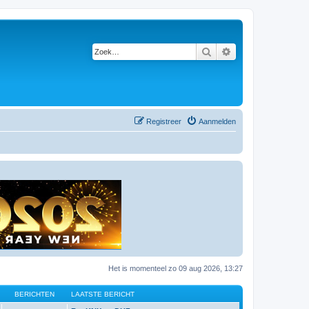
Zoek
Uitgebreid zoeken
Registreer
Aanmelden
Het is momenteel zo 09 aug 2026, 13:27
BERICHTEN
LAATSTE BERICHT