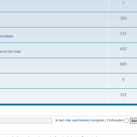
7
183
212
stallatie.
632
 je hier kwijt.
665
6
315
Ik ben mijn wachtwoord vergeten
|
Onthouden