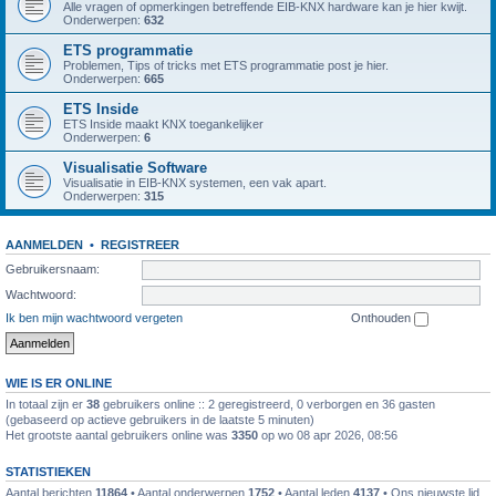
Alle vragen of opmerkingen betreffende EIB-KNX hardware kan je hier kwijt.
Onderwerpen:
632
ETS programmatie
Problemen, Tips of tricks met ETS programmatie post je hier.
Onderwerpen:
665
ETS Inside
ETS Inside maakt KNX toegankelijker
Onderwerpen:
6
Visualisatie Software
Visualisatie in EIB-KNX systemen, een vak apart.
Onderwerpen:
315
AANMELDEN
•
REGISTREER
Gebruikersnaam:
Wachtwoord:
Ik ben mijn wachtwoord vergeten
Onthouden
WIE IS ER ONLINE
In totaal zijn er
38
gebruikers online :: 2 geregistreerd, 0 verborgen en 36 gasten
(gebaseerd op actieve gebruikers in de laatste 5 minuten)
Het grootste aantal gebruikers online was
3350
op wo 08 apr 2026, 08:56
STATISTIEKEN
Aantal berichten
11864
• Aantal onderwerpen
1752
• Aantal leden
4137
• Ons nieuwste lid