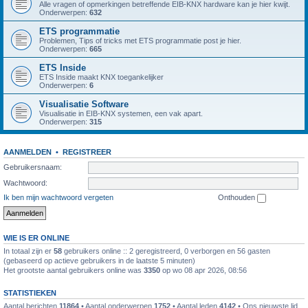
Alle vragen of opmerkingen betreffende EIB-KNX hardware kan je hier kwijt.
Onderwerpen:
632
ETS programmatie
Problemen, Tips of tricks met ETS programmatie post je hier.
Onderwerpen:
665
ETS Inside
ETS Inside maakt KNX toegankelijker
Onderwerpen:
6
Visualisatie Software
Visualisatie in EIB-KNX systemen, een vak apart.
Onderwerpen:
315
AANMELDEN
•
REGISTREER
Gebruikersnaam:
Wachtwoord:
Ik ben mijn wachtwoord vergeten
Onthouden
WIE IS ER ONLINE
In totaal zijn er
58
gebruikers online :: 2 geregistreerd, 0 verborgen en 56 gasten
(gebaseerd op actieve gebruikers in de laatste 5 minuten)
Het grootste aantal gebruikers online was
3350
op wo 08 apr 2026, 08:56
STATISTIEKEN
Aantal berichten
11864
• Aantal onderwerpen
1752
• Aantal leden
4142
• Ons nieuwste lid