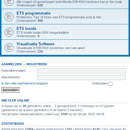
Alle vragen of opmerkingen betreffende EIB-KNX hardware kan je hier kwijt.
Onderwerpen:
632
ETS programmatie
Problemen, Tips of tricks met ETS programmatie post je hier.
Onderwerpen:
665
ETS Inside
ETS Inside maakt KNX toegankelijker
Onderwerpen:
6
Visualisatie Software
Visualisatie in EIB-KNX systemen, een vak apart.
Onderwerpen:
315
AANMELDEN
•
REGISTREER
Gebruikersnaam:
Wachtwoord:
Ik ben mijn wachtwoord vergeten
Onthouden
WIE IS ER ONLINE
In totaal zijn er
49
gebruikers online :: 2 geregistreerd, 0 verborgen en 47 gasten
(gebaseerd op actieve gebruikers in de laatste 5 minuten)
Het grootste aantal gebruikers online was
3350
op wo 08 apr 2026, 08:56
STATISTIEKEN
Aantal berichten
11864
• Aantal onderwerpen
1752
• Aantal leden
4139
• Ons nieuwste lid