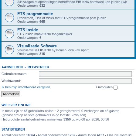
Alle vragen of opmerkingen betreffende EIB-KNX hardware kan je hier kwijt.
Onderwerpen:
632
ETS programmatie
Problemen, Tips of tricks met ETS programmatie post je hier.
Onderwerpen:
665
ETS Inside
ETS Inside maakt KNX toegankelijker
Onderwerpen:
6
Visualisatie Software
Visualisatie in EIB-KNX systemen, een vak apart.
Onderwerpen:
315
AANMELDEN
•
REGISTREER
Gebruikersnaam:
Wachtwoord:
Ik ben mijn wachtwoord vergeten
Onthouden
WIE IS ER ONLINE
In totaal zijn er
48
gebruikers online :: 2 geregistreerd, 0 verborgen en 46 gasten
(gebaseerd op actieve gebruikers in de laatste 5 minuten)
Het grootste aantal gebruikers online was
3350
op wo 08 apr 2026, 08:56
STATISTIEKEN
Aantal berichten
11864
• Aantal onderwerpen
1752
• Aantal leden
4137
• Ons nieuwste lid