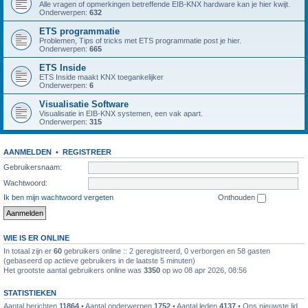
Alle vragen of opmerkingen betreffende EIB-KNX hardware kan je hier kwijt.
Onderwerpen:
632
ETS programmatie
Problemen, Tips of tricks met ETS programmatie post je hier.
Onderwerpen:
665
ETS Inside
ETS Inside maakt KNX toegankelijker
Onderwerpen:
6
Visualisatie Software
Visualisatie in EIB-KNX systemen, een vak apart.
Onderwerpen:
315
AANMELDEN
•
REGISTREER
Gebruikersnaam:
Wachtwoord:
Ik ben mijn wachtwoord vergeten
Onthouden
WIE IS ER ONLINE
In totaal zijn er
60
gebruikers online :: 2 geregistreerd, 0 verborgen en 58 gasten
(gebaseerd op actieve gebruikers in de laatste 5 minuten)
Het grootste aantal gebruikers online was
3350
op wo 08 apr 2026, 08:56
STATISTIEKEN
Aantal berichten
11864
• Aantal onderwerpen
1752
• Aantal leden
4137
• Ons nieuwste lid