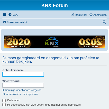
KNX Forum
V&A
Registreer
Aanmelden
Z
Forumoverzicht
o
e
k
Je moet geregistreerd en aangemeld zijn om profielen te
kunnen bekijken.
Gebruikersnaam:
Wachtwoord:
Ik ben mijn wachtwoord vergeten
Stuur activatie-e-mail opnieuw
Onthouden
Mij deze sessie niet weergeven in de lijst met online gebruikers