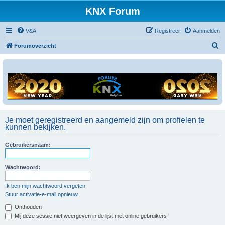
KNX Forum
V&A
Registreer
Aanmelden
Z
Forumoverzicht
o
e
k
Je moet geregistreerd en aangemeld zijn om profielen te
kunnen bekijken.
Gebruikersnaam:
Wachtwoord:
Ik ben mijn wachtwoord vergeten
Stuur activatie-e-mail opnieuw
Onthouden
Mij deze sessie niet weergeven in de lijst met online gebruikers