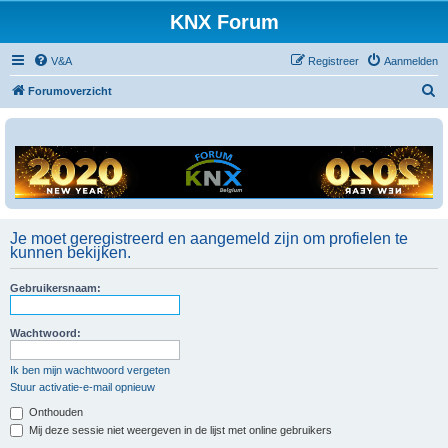
KNX Forum
V&A
Registreer
Aanmelden
Z
Forumoverzicht
o
e
k
Je moet geregistreerd en aangemeld zijn om profielen te
kunnen bekijken.
Gebruikersnaam:
Wachtwoord:
Ik ben mijn wachtwoord vergeten
Stuur activatie-e-mail opnieuw
Onthouden
Mij deze sessie niet weergeven in de lijst met online gebruikers