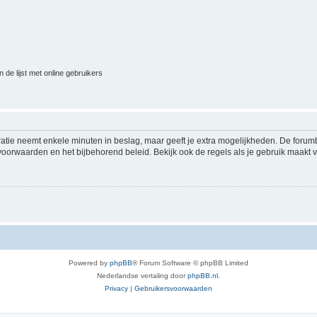
 de lijst met online gebruikers
ratie neemt enkele minuten in beslag, maar geeft je extra mogelijkheden. De foru
voorwaarden en het bijbehorend beleid. Bekijk ook de regels als je gebruik maakt v
Powered by
phpBB
® Forum Software © phpBB Limited
Nederlandse vertaling door
phpBB.nl
.
Privacy
|
Gebruikersvoorwaarden