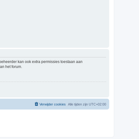
mbeheerder kan ook extra permissies toestaan aan
an het forum.
Verwijder cookies
Alle tijden zijn
UTC+02:00