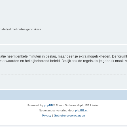
 de lijst met online gebruikers
ratie neemt enkele minuten in beslag, maar geeft je extra mogelijkheden. De foru
voorwaarden en het bijbehorend beleid. Bekijk ook de regels als je gebruik maakt v
Powered by
phpBB
® Forum Software © phpBB Limited
Nederlandse vertaling door
phpBB.nl
.
Privacy
|
Gebruikersvoorwaarden