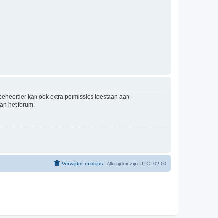
mbeheerder kan ook extra permissies toestaan aan
an het forum.
Verwijder cookies
Alle tijden zijn
UTC+02:00