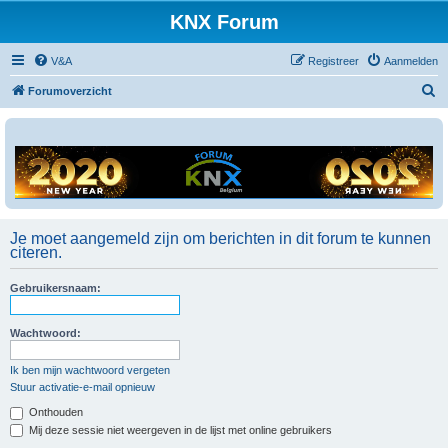
KNX Forum
V&A
Registreer
Aanmelden
Z
Forumoverzicht
o
e
k
Je moet aangemeld zijn om berichten in dit forum te kunnen
citeren.
Gebruikersnaam:
Wachtwoord:
Ik ben mijn wachtwoord vergeten
Stuur activatie-e-mail opnieuw
Onthouden
Mij deze sessie niet weergeven in de lijst met online gebruikers