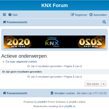
KNX Forum
V&A
Registreer
Aanmelden
Z
Forumoverzicht
o
e
k
Actieve onderwerpen
Ga naar uitgebreid zoeken
Er zijn 0 resultaten gevonden • Pagina
1
van
1
Er zijn geen resultaten gevonden.
Er zijn 0 resultaten gevonden • Pagina
1
van
1
Ga naar
Forumoverzicht
Verwijder cookies
Alle tijden zijn
UTC+02:00
Powered by
phpBB
® Forum Software © phpBB Limited
Nederlandse vertaling door
phpBB.nl
.