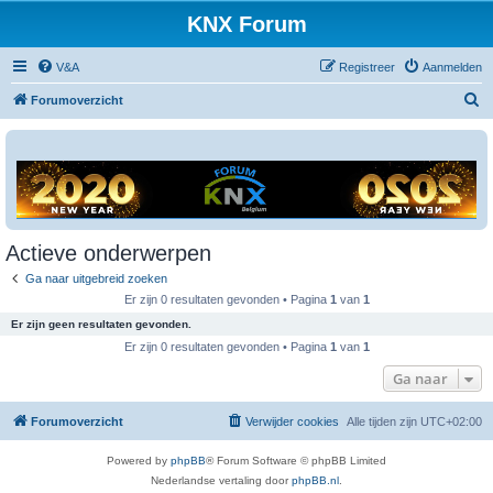
KNX Forum
V&A
Registreer
Aanmelden
Z
Forumoverzicht
o
e
k
Actieve onderwerpen
Ga naar uitgebreid zoeken
Er zijn 0 resultaten gevonden • Pagina
1
van
1
Er zijn geen resultaten gevonden.
Er zijn 0 resultaten gevonden • Pagina
1
van
1
Ga naar
Forumoverzicht
Verwijder cookies
Alle tijden zijn
UTC+02:00
Powered by
phpBB
® Forum Software © phpBB Limited
Nederlandse vertaling door
phpBB.nl
.