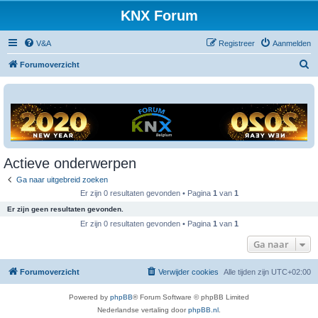
KNX Forum
V&A
Registreer
Aanmelden
Z
Forumoverzicht
o
e
k
Actieve onderwerpen
Ga naar uitgebreid zoeken
Er zijn 0 resultaten gevonden • Pagina
1
van
1
Er zijn geen resultaten gevonden.
Er zijn 0 resultaten gevonden • Pagina
1
van
1
Ga naar
Forumoverzicht
Verwijder cookies
Alle tijden zijn
UTC+02:00
Powered by
phpBB
® Forum Software © phpBB Limited
Nederlandse vertaling door
phpBB.nl
.