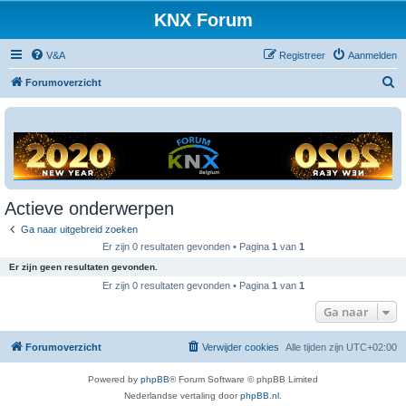
KNX Forum
V&A
Registreer
Aanmelden
Z
Forumoverzicht
o
e
k
Actieve onderwerpen
Ga naar uitgebreid zoeken
Er zijn 0 resultaten gevonden • Pagina
1
van
1
Er zijn geen resultaten gevonden.
Er zijn 0 resultaten gevonden • Pagina
1
van
1
Ga naar
Forumoverzicht
Verwijder cookies
Alle tijden zijn
UTC+02:00
Powered by
phpBB
® Forum Software © phpBB Limited
Nederlandse vertaling door
phpBB.nl
.