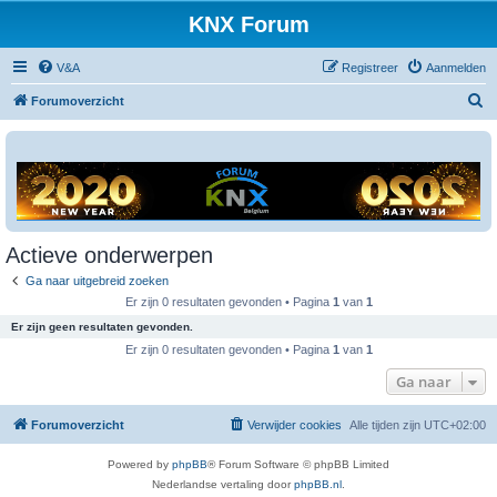
KNX Forum
V&A
Registreer
Aanmelden
Z
Forumoverzicht
o
e
k
Actieve onderwerpen
Ga naar uitgebreid zoeken
Er zijn 0 resultaten gevonden • Pagina
1
van
1
Er zijn geen resultaten gevonden.
Er zijn 0 resultaten gevonden • Pagina
1
van
1
Ga naar
Forumoverzicht
Verwijder cookies
Alle tijden zijn
UTC+02:00
Powered by
phpBB
® Forum Software © phpBB Limited
Nederlandse vertaling door
phpBB.nl
.