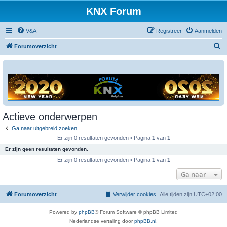
KNX Forum
V&A
Registreer
Aanmelden
Z
Forumoverzicht
o
e
k
Actieve onderwerpen
Ga naar uitgebreid zoeken
Er zijn 0 resultaten gevonden • Pagina
1
van
1
Er zijn geen resultaten gevonden.
Er zijn 0 resultaten gevonden • Pagina
1
van
1
Ga naar
Forumoverzicht
Verwijder cookies
Alle tijden zijn
UTC+02:00
Powered by
phpBB
® Forum Software © phpBB Limited
Nederlandse vertaling door
phpBB.nl
.