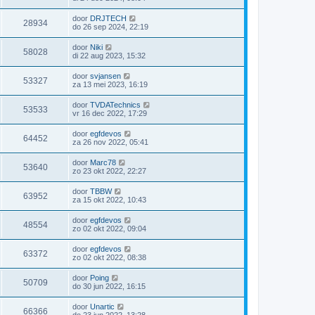
door
DRJTECH
28934
do 26 sep 2024, 22:19
door
Niki
58028
di 22 aug 2023, 15:32
door
svjansen
53327
za 13 mei 2023, 16:19
door
TVDATechnics
53533
vr 16 dec 2022, 17:29
door
egfdevos
64452
za 26 nov 2022, 05:41
door
Marc78
53640
zo 23 okt 2022, 22:27
door
TBBW
63952
za 15 okt 2022, 10:43
door
egfdevos
48554
zo 02 okt 2022, 09:04
door
egfdevos
63372
zo 02 okt 2022, 08:38
door
Poing
50709
do 30 jun 2022, 16:15
door
Unartic
66366
do 23 jun 2022, 13:28