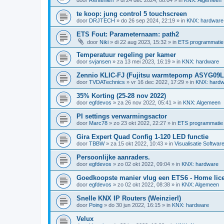
te koop: jung control 5 touchscreen
door
DRJTECH
»
do 26 sep 2024, 22:19
» in
KNX: hardware
ETS Fout: Parameternaam: path2
door
Niki
»
di 22 aug 2023, 15:32
» in
ETS programmatie
Temperatuur regeling per kamer
door
svjansen
»
za 13 mei 2023, 16:19
» in
KNX: hardware
Zennio KLIC-FJ (Fujitsu warmtepomp ASYG09
door
TVDATechnics
»
vr 16 dec 2022, 17:29
» in
KNX: hardw
35% Korting (25-28 nov 2022)
door
egfdevos
»
za 26 nov 2022, 05:41
» in
KNX: Algemeen
PI settings verwarmingsactor
door
Marc78
»
zo 23 okt 2022, 22:27
» in
ETS programmatie
Gira Expert Quad Config 1-120 LED functie
door
TBBW
»
za 15 okt 2022, 10:43
» in
Visualisatie Softwar
Persoonlijke aanraders.
door
egfdevos
»
zo 02 okt 2022, 09:04
» in
KNX: hardware
Goedkoopste manier vlug een ETS6 - Home licen
door
egfdevos
»
zo 02 okt 2022, 08:38
» in
KNX: Algemeen
Snelle KNX IP Routers (Weinzierl)
door
Poing
»
do 30 jun 2022, 16:15
» in
KNX: hardware
Velux