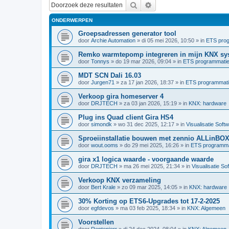
Zoek
Uitgebreid zoeken
ONDERWERPEN
Groepsadressen generator tool
door
Archie Automation
»
di 05 mei 2026, 10:50
» in
ETS pro
Remko warmtepomp integreren in mijn KNX sy
door
Tonnys
»
do 19 mar 2026, 09:04
» in
ETS programmati
MDT SCN Dali 16.03
door
Jurgen71
»
za 17 jan 2026, 18:37
» in
ETS programmat
Verkoop gira homeserver 4
door
DRJTECH
»
za 03 jan 2026, 15:19
» in
KNX: hardware
Plug ins Quad client Gira HS4
door
simondk
»
wo 31 dec 2025, 12:17
» in
Visualisatie Soft
Sproeiinstallatie bouwen met zennio ALLinBO
door
wout.ooms
»
do 29 mei 2025, 16:26
» in
ETS programma
gira x1 logica waarde - voorgaande waarde
door
DRJTECH
»
ma 26 mei 2025, 21:34
» in
Visualisatie So
Verkoop KNX verzameling
door
Bert Krale
»
zo 09 mar 2025, 14:05
» in
KNX: hardware
30% Korting op ETS6-Upgrades tot 17-2-2025
door
egfdevos
»
ma 03 feb 2025, 18:34
» in
KNX: Algemeen
Voorstellen
door
Rentenierr
»
di 24 dec 2024, 08:04
» in
KNX: Algemeen