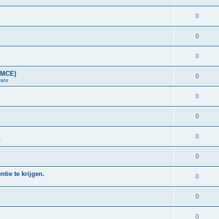
0
0
0
LMCE)
0
are
0
0
0
e
0
tie te krijgen.
0
0
0