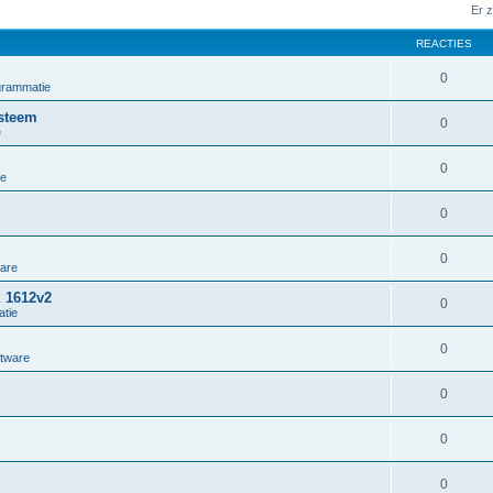
Er 
REACTIES
0
grammatie
steem
0
e
0
ie
0
0
ware
X 1612v2
0
tie
0
ftware
0
0
0