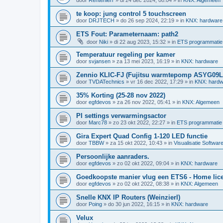
te koop: jung control 5 touchscreen
door
DRJTECH
»
do 26 sep 2024, 22:19
» in
KNX: hardware
ETS Fout: Parameternaam: path2
door
Niki
»
di 22 aug 2023, 15:32
» in
ETS programmatie
Temperatuur regeling per kamer
door
svjansen
»
za 13 mei 2023, 16:19
» in
KNX: hardware
Zennio KLIC-FJ (Fujitsu warmtepomp ASYG09
door
TVDATechnics
»
vr 16 dec 2022, 17:29
» in
KNX: hardw
35% Korting (25-28 nov 2022)
door
egfdevos
»
za 26 nov 2022, 05:41
» in
KNX: Algemeen
PI settings verwarmingsactor
door
Marc78
»
zo 23 okt 2022, 22:27
» in
ETS programmatie
Gira Expert Quad Config 1-120 LED functie
door
TBBW
»
za 15 okt 2022, 10:43
» in
Visualisatie Softwar
Persoonlijke aanraders.
door
egfdevos
»
zo 02 okt 2022, 09:04
» in
KNX: hardware
Goedkoopste manier vlug een ETS6 - Home licen
door
egfdevos
»
zo 02 okt 2022, 08:38
» in
KNX: Algemeen
Snelle KNX IP Routers (Weinzierl)
door
Poing
»
do 30 jun 2022, 16:15
» in
KNX: hardware
Velux