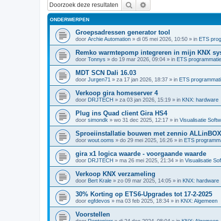
Zoek
Uitgebreid zoeken
ONDERWERPEN
Groepsadressen generator tool
door
Archie Automation
»
di 05 mei 2026, 10:50
» in
ETS pro
Remko warmtepomp integreren in mijn KNX sy
door
Tonnys
»
do 19 mar 2026, 09:04
» in
ETS programmati
MDT SCN Dali 16.03
door
Jurgen71
»
za 17 jan 2026, 18:37
» in
ETS programmat
Verkoop gira homeserver 4
door
DRJTECH
»
za 03 jan 2026, 15:19
» in
KNX: hardware
Plug ins Quad client Gira HS4
door
simondk
»
wo 31 dec 2025, 12:17
» in
Visualisatie Soft
Sproeiinstallatie bouwen met zennio ALLinBO
door
wout.ooms
»
do 29 mei 2025, 16:26
» in
ETS programma
gira x1 logica waarde - voorgaande waarde
door
DRJTECH
»
ma 26 mei 2025, 21:34
» in
Visualisatie So
Verkoop KNX verzameling
door
Bert Krale
»
zo 09 mar 2025, 14:05
» in
KNX: hardware
30% Korting op ETS6-Upgrades tot 17-2-2025
door
egfdevos
»
ma 03 feb 2025, 18:34
» in
KNX: Algemeen
Voorstellen
door
Rentenierr
»
di 24 dec 2024, 08:04
» in
KNX: Algemeen