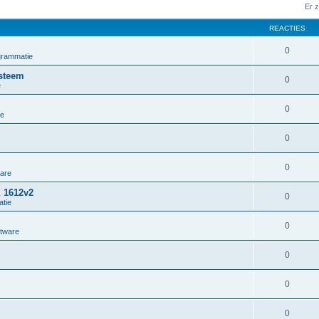
Er 
REACTIES
0
grammatie
steem
0
e
0
ie
0
0
ware
X 1612v2
0
tie
0
ftware
0
0
0