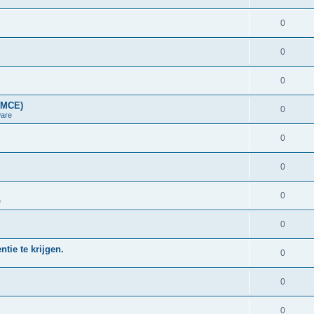
0
0
0
LMCE)
0
are
0
0
0
e
0
tie te krijgen.
0
0
0