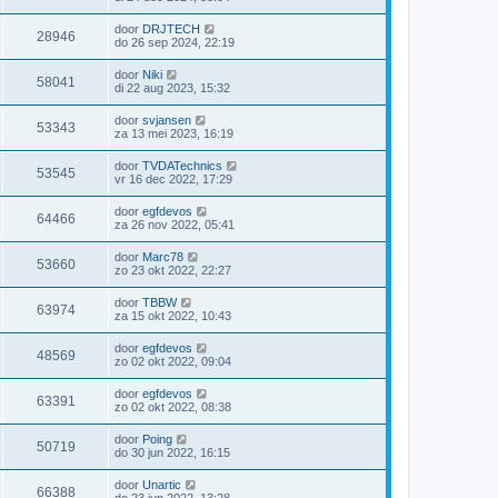
door
DRJTECH
28946
do 26 sep 2024, 22:19
door
Niki
58041
di 22 aug 2023, 15:32
door
svjansen
53343
za 13 mei 2023, 16:19
door
TVDATechnics
53545
vr 16 dec 2022, 17:29
door
egfdevos
64466
za 26 nov 2022, 05:41
door
Marc78
53660
zo 23 okt 2022, 22:27
door
TBBW
63974
za 15 okt 2022, 10:43
door
egfdevos
48569
zo 02 okt 2022, 09:04
door
egfdevos
63391
zo 02 okt 2022, 08:38
door
Poing
50719
do 30 jun 2022, 16:15
door
Unartic
66388
do 23 jun 2022, 13:28