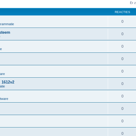
Er 
REACTIES
0
grammatie
steem
0
e
0
ie
0
0
ware
X 1612v2
0
tie
0
ftware
0
0
0