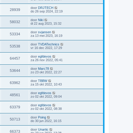
door
DRJTECH
28939
do 26 sep 2024, 22:19
door
Niki
58032
di 22 aug 2023, 15:32
door
svjansen
53334
za 13 mei 2023, 16:19
door
TVDATechnics
53538
vr 16 dec 2022, 17:29
door
egfdevos
64457
za 26 nov 2022, 05:41
door
Marc78
53644
zo 23 okt 2022, 22:27
door
TBBW
63962
za 15 okt 2022, 10:43
door
egfdevos
48561
zo 02 okt 2022, 09:04
door
egfdevos
63379
zo 02 okt 2022, 08:38
door
Poing
50713
do 30 jun 2022, 16:15
door
Unartic
66373
do 23 jun 2022, 13:28