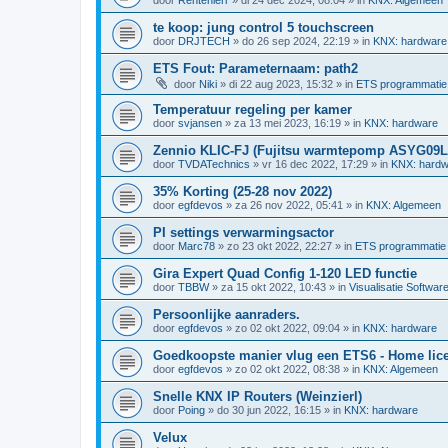
te koop: jung control 5 touchscreen
door
DRJTECH
»
do 26 sep 2024, 22:19
» in
KNX: hardware
ETS Fout: Parameternaam: path2
door
Niki
»
di 22 aug 2023, 15:32
» in
ETS programmatie
Temperatuur regeling per kamer
door
svjansen
»
za 13 mei 2023, 16:19
» in
KNX: hardware
Zennio KLIC-FJ (Fujitsu warmtepomp ASYG09
door
TVDATechnics
»
vr 16 dec 2022, 17:29
» in
KNX: hardw
35% Korting (25-28 nov 2022)
door
egfdevos
»
za 26 nov 2022, 05:41
» in
KNX: Algemeen
PI settings verwarmingsactor
door
Marc78
»
zo 23 okt 2022, 22:27
» in
ETS programmatie
Gira Expert Quad Config 1-120 LED functie
door
TBBW
»
za 15 okt 2022, 10:43
» in
Visualisatie Softwar
Persoonlijke aanraders.
door
egfdevos
»
zo 02 okt 2022, 09:04
» in
KNX: hardware
Goedkoopste manier vlug een ETS6 - Home licen
door
egfdevos
»
zo 02 okt 2022, 08:38
» in
KNX: Algemeen
Snelle KNX IP Routers (Weinzierl)
door
Poing
»
do 30 jun 2022, 16:15
» in
KNX: hardware
Velux