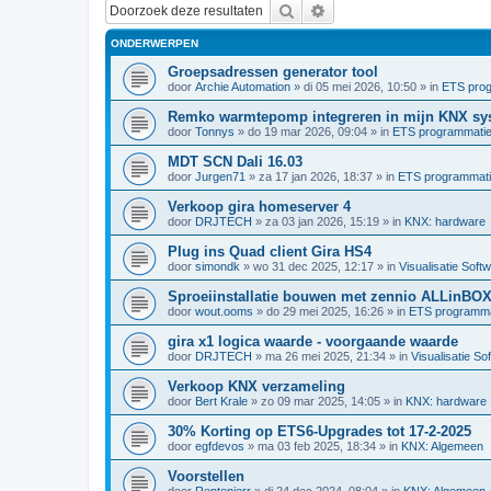
Zoek
Uitgebreid zoeken
ONDERWERPEN
Groepsadressen generator tool
door
Archie Automation
»
di 05 mei 2026, 10:50
» in
ETS pro
Remko warmtepomp integreren in mijn KNX sy
door
Tonnys
»
do 19 mar 2026, 09:04
» in
ETS programmati
MDT SCN Dali 16.03
door
Jurgen71
»
za 17 jan 2026, 18:37
» in
ETS programmat
Verkoop gira homeserver 4
door
DRJTECH
»
za 03 jan 2026, 15:19
» in
KNX: hardware
Plug ins Quad client Gira HS4
door
simondk
»
wo 31 dec 2025, 12:17
» in
Visualisatie Soft
Sproeiinstallatie bouwen met zennio ALLinBO
door
wout.ooms
»
do 29 mei 2025, 16:26
» in
ETS programma
gira x1 logica waarde - voorgaande waarde
door
DRJTECH
»
ma 26 mei 2025, 21:34
» in
Visualisatie So
Verkoop KNX verzameling
door
Bert Krale
»
zo 09 mar 2025, 14:05
» in
KNX: hardware
30% Korting op ETS6-Upgrades tot 17-2-2025
door
egfdevos
»
ma 03 feb 2025, 18:34
» in
KNX: Algemeen
Voorstellen
door
Rentenierr
»
di 24 dec 2024, 08:04
» in
KNX: Algemeen