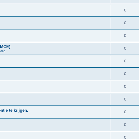
0
0
0
LMCE)
0
are
0
0
0
e
0
tie te krijgen.
0
0
0