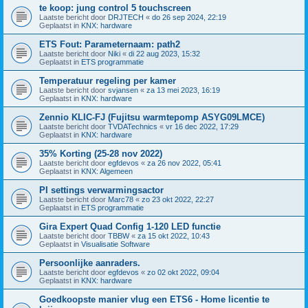
te koop: jung control 5 touchscreen
Laatste bericht door
DRJTECH
«
do 26 sep 2024, 22:19
Geplaatst in
KNX: hardware
ETS Fout: Parameternaam: path2
Laatste bericht door
Niki
«
di 22 aug 2023, 15:32
Geplaatst in
ETS programmatie
Temperatuur regeling per kamer
Laatste bericht door
svjansen
«
za 13 mei 2023, 16:19
Geplaatst in
KNX: hardware
Zennio KLIC-FJ (Fujitsu warmtepomp ASYG09LMCE)
Laatste bericht door
TVDATechnics
«
vr 16 dec 2022, 17:29
Geplaatst in
KNX: hardware
35% Korting (25-28 nov 2022)
Laatste bericht door
egfdevos
«
za 26 nov 2022, 05:41
Geplaatst in
KNX: Algemeen
PI settings verwarmingsactor
Laatste bericht door
Marc78
«
zo 23 okt 2022, 22:27
Geplaatst in
ETS programmatie
Gira Expert Quad Config 1-120 LED functie
Laatste bericht door
TBBW
«
za 15 okt 2022, 10:43
Geplaatst in
Visualisatie Software
Persoonlijke aanraders.
Laatste bericht door
egfdevos
«
zo 02 okt 2022, 09:04
Geplaatst in
KNX: hardware
Goedkoopste manier vlug een ETS6 - Home licentie te