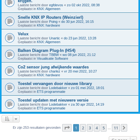
krijgen.
Laatste bericht door
egfdevos
«
zo 02 okt 2022, 08:38
Geplaatst in
KNX: Algemeen
Snelle KNX IP Routers (Weinzierl)
Laatste bericht door
Poing
«
do 30 jun 2022, 16:15
Geplaatst in
KNX: hardware
Velux
Laatste bericht door
Unartic
«
do 23 jun 2022, 13:28
Geplaatst in
KNX: Algemeen
Balken Diagram Plug-In (HS4)
Laatste bericht door
TBBW
«
wo 08 jun 2022, 21:12
Geplaatst in
Visualisatie Software
Co2 sensor jung afwijkende waardes
Laatste bericht door
charlez
«
vr 20 mei 2022, 10:27
Geplaatst in
KNX: hardware
Toestel vervangen door nieuwe library
Laatste bericht door
Lodebakker
«
zo 01 mei 2022, 18:01
Geplaatst in
ETS programmatie
Toestel updaten met nieuwere versie
Laatste bericht door
Lodebakker
«
za 30 apr 2022, 14:19
Geplaatst in
ETS programmatie
Pagina
1
van
11
1
2
3
4
5
11
Volge
Er zijn 253 resultaten gevonden
…
Ga naar