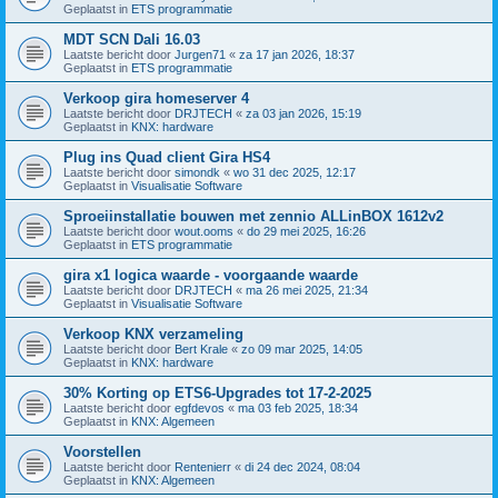
Geplaatst in
ETS programmatie
MDT SCN Dali 16.03
Laatste bericht door
Jurgen71
«
za 17 jan 2026, 18:37
Geplaatst in
ETS programmatie
Verkoop gira homeserver 4
Laatste bericht door
DRJTECH
«
za 03 jan 2026, 15:19
Geplaatst in
KNX: hardware
Plug ins Quad client Gira HS4
Laatste bericht door
simondk
«
wo 31 dec 2025, 12:17
Geplaatst in
Visualisatie Software
Sproeiinstallatie bouwen met zennio ALLinBOX 1612v2
Laatste bericht door
wout.ooms
«
do 29 mei 2025, 16:26
Geplaatst in
ETS programmatie
gira x1 logica waarde - voorgaande waarde
Laatste bericht door
DRJTECH
«
ma 26 mei 2025, 21:34
Geplaatst in
Visualisatie Software
Verkoop KNX verzameling
Laatste bericht door
Bert Krale
«
zo 09 mar 2025, 14:05
Geplaatst in
KNX: hardware
30% Korting op ETS6-Upgrades tot 17-2-2025
Laatste bericht door
egfdevos
«
ma 03 feb 2025, 18:34
Geplaatst in
KNX: Algemeen
Voorstellen
Laatste bericht door
Rentenierr
«
di 24 dec 2024, 08:04
Geplaatst in
KNX: Algemeen