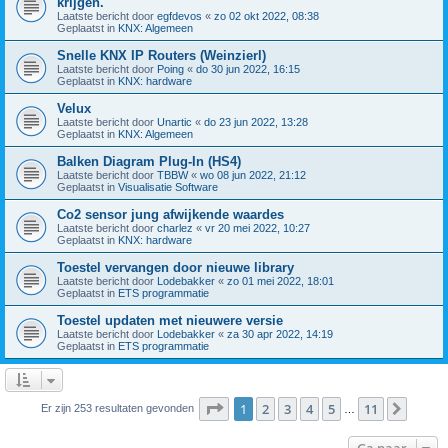
krijgen.
Laatste bericht door
egfdevos
«
zo 02 okt 2022, 08:38
Geplaatst in
KNX: Algemeen
Snelle KNX IP Routers (Weinzierl)
Laatste bericht door
Poing
«
do 30 jun 2022, 16:15
Geplaatst in
KNX: hardware
Velux
Laatste bericht door
Unartic
«
do 23 jun 2022, 13:28
Geplaatst in
KNX: Algemeen
Balken Diagram Plug-In (HS4)
Laatste bericht door
TBBW
«
wo 08 jun 2022, 21:12
Geplaatst in
Visualisatie Software
Co2 sensor jung afwijkende waardes
Laatste bericht door
charlez
«
vr 20 mei 2022, 10:27
Geplaatst in
KNX: hardware
Toestel vervangen door nieuwe library
Laatste bericht door
Lodebakker
«
zo 01 mei 2022, 18:01
Geplaatst in
ETS programmatie
Toestel updaten met nieuwere versie
Laatste bericht door
Lodebakker
«
za 30 apr 2022, 14:19
Geplaatst in
ETS programmatie
Pagina
1
van
11
1
2
3
4
5
11
Volge
Er zijn 253 resultaten gevonden
…
Ga naar