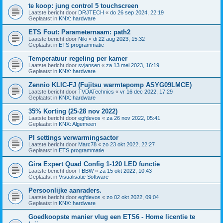
te koop: jung control 5 touchscreen
Laatste bericht door
DRJTECH
«
do 26 sep 2024, 22:19
Geplaatst in
KNX: hardware
ETS Fout: Parameternaam: path2
Laatste bericht door
Niki
«
di 22 aug 2023, 15:32
Geplaatst in
ETS programmatie
Temperatuur regeling per kamer
Laatste bericht door
svjansen
«
za 13 mei 2023, 16:19
Geplaatst in
KNX: hardware
Zennio KLIC-FJ (Fujitsu warmtepomp ASYG09LMCE)
Laatste bericht door
TVDATechnics
«
vr 16 dec 2022, 17:29
Geplaatst in
KNX: hardware
35% Korting (25-28 nov 2022)
Laatste bericht door
egfdevos
«
za 26 nov 2022, 05:41
Geplaatst in
KNX: Algemeen
PI settings verwarmingsactor
Laatste bericht door
Marc78
«
zo 23 okt 2022, 22:27
Geplaatst in
ETS programmatie
Gira Expert Quad Config 1-120 LED functie
Laatste bericht door
TBBW
«
za 15 okt 2022, 10:43
Geplaatst in
Visualisatie Software
Persoonlijke aanraders.
Laatste bericht door
egfdevos
«
zo 02 okt 2022, 09:04
Geplaatst in
KNX: hardware
Goedkoopste manier vlug een ETS6 - Home licentie te