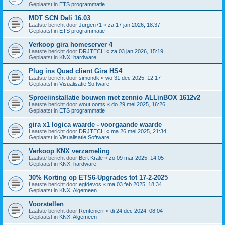
Geplaatst in
ETS programmatie
MDT SCN Dali 16.03
Laatste bericht door
Jurgen71
«
za 17 jan 2026, 18:37
Geplaatst in
ETS programmatie
Verkoop gira homeserver 4
Laatste bericht door
DRJTECH
«
za 03 jan 2026, 15:19
Geplaatst in
KNX: hardware
Plug ins Quad client Gira HS4
Laatste bericht door
simondk
«
wo 31 dec 2025, 12:17
Geplaatst in
Visualisatie Software
Sproeiinstallatie bouwen met zennio ALLinBOX 1612v2
Laatste bericht door
wout.ooms
«
do 29 mei 2025, 16:26
Geplaatst in
ETS programmatie
gira x1 logica waarde - voorgaande waarde
Laatste bericht door
DRJTECH
«
ma 26 mei 2025, 21:34
Geplaatst in
Visualisatie Software
Verkoop KNX verzameling
Laatste bericht door
Bert Krale
«
zo 09 mar 2025, 14:05
Geplaatst in
KNX: hardware
30% Korting op ETS6-Upgrades tot 17-2-2025
Laatste bericht door
egfdevos
«
ma 03 feb 2025, 18:34
Geplaatst in
KNX: Algemeen
Voorstellen
Laatste bericht door
Rentenierr
«
di 24 dec 2024, 08:04
Geplaatst in
KNX: Algemeen