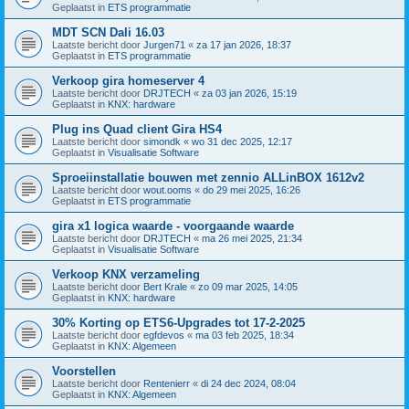
Geplaatst in
ETS programmatie
MDT SCN Dali 16.03
Laatste bericht door
Jurgen71
«
za 17 jan 2026, 18:37
Geplaatst in
ETS programmatie
Verkoop gira homeserver 4
Laatste bericht door
DRJTECH
«
za 03 jan 2026, 15:19
Geplaatst in
KNX: hardware
Plug ins Quad client Gira HS4
Laatste bericht door
simondk
«
wo 31 dec 2025, 12:17
Geplaatst in
Visualisatie Software
Sproeiinstallatie bouwen met zennio ALLinBOX 1612v2
Laatste bericht door
wout.ooms
«
do 29 mei 2025, 16:26
Geplaatst in
ETS programmatie
gira x1 logica waarde - voorgaande waarde
Laatste bericht door
DRJTECH
«
ma 26 mei 2025, 21:34
Geplaatst in
Visualisatie Software
Verkoop KNX verzameling
Laatste bericht door
Bert Krale
«
zo 09 mar 2025, 14:05
Geplaatst in
KNX: hardware
30% Korting op ETS6-Upgrades tot 17-2-2025
Laatste bericht door
egfdevos
«
ma 03 feb 2025, 18:34
Geplaatst in
KNX: Algemeen
Voorstellen
Laatste bericht door
Rentenierr
«
di 24 dec 2024, 08:04
Geplaatst in
KNX: Algemeen