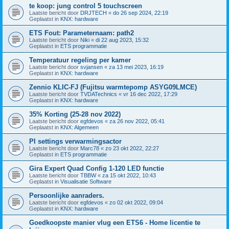
te koop: jung control 5 touchscreen
Laatste bericht door
DRJTECH
«
do 26 sep 2024, 22:19
Geplaatst in
KNX: hardware
ETS Fout: Parameternaam: path2
Laatste bericht door
Niki
«
di 22 aug 2023, 15:32
Geplaatst in
ETS programmatie
Temperatuur regeling per kamer
Laatste bericht door
svjansen
«
za 13 mei 2023, 16:19
Geplaatst in
KNX: hardware
Zennio KLIC-FJ (Fujitsu warmtepomp ASYG09LMCE)
Laatste bericht door
TVDATechnics
«
vr 16 dec 2022, 17:29
Geplaatst in
KNX: hardware
35% Korting (25-28 nov 2022)
Laatste bericht door
egfdevos
«
za 26 nov 2022, 05:41
Geplaatst in
KNX: Algemeen
PI settings verwarmingsactor
Laatste bericht door
Marc78
«
zo 23 okt 2022, 22:27
Geplaatst in
ETS programmatie
Gira Expert Quad Config 1-120 LED functie
Laatste bericht door
TBBW
«
za 15 okt 2022, 10:43
Geplaatst in
Visualisatie Software
Persoonlijke aanraders.
Laatste bericht door
egfdevos
«
zo 02 okt 2022, 09:04
Geplaatst in
KNX: hardware
Goedkoopste manier vlug een ETS6 - Home licentie te