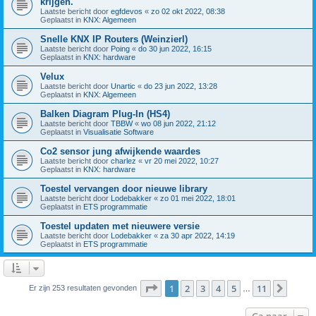
krijgen.
Laatste bericht door
egfdevos
«
zo 02 okt 2022, 08:38
Geplaatst in
KNX: Algemeen
Snelle KNX IP Routers (Weinzierl)
Laatste bericht door
Poing
«
do 30 jun 2022, 16:15
Geplaatst in
KNX: hardware
Velux
Laatste bericht door
Unartic
«
do 23 jun 2022, 13:28
Geplaatst in
KNX: Algemeen
Balken Diagram Plug-In (HS4)
Laatste bericht door
TBBW
«
wo 08 jun 2022, 21:12
Geplaatst in
Visualisatie Software
Co2 sensor jung afwijkende waardes
Laatste bericht door
charlez
«
vr 20 mei 2022, 10:27
Geplaatst in
KNX: hardware
Toestel vervangen door nieuwe library
Laatste bericht door
Lodebakker
«
zo 01 mei 2022, 18:01
Geplaatst in
ETS programmatie
Toestel updaten met nieuwere versie
Laatste bericht door
Lodebakker
«
za 30 apr 2022, 14:19
Geplaatst in
ETS programmatie
Pagina
1
van
11
1
2
3
4
5
11
Volge
Er zijn 253 resultaten gevonden
…
Ga naar