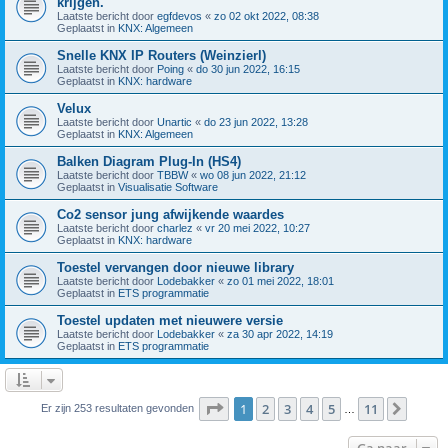
krijgen.
Laatste bericht door
egfdevos
«
zo 02 okt 2022, 08:38
Geplaatst in
KNX: Algemeen
Snelle KNX IP Routers (Weinzierl)
Laatste bericht door
Poing
«
do 30 jun 2022, 16:15
Geplaatst in
KNX: hardware
Velux
Laatste bericht door
Unartic
«
do 23 jun 2022, 13:28
Geplaatst in
KNX: Algemeen
Balken Diagram Plug-In (HS4)
Laatste bericht door
TBBW
«
wo 08 jun 2022, 21:12
Geplaatst in
Visualisatie Software
Co2 sensor jung afwijkende waardes
Laatste bericht door
charlez
«
vr 20 mei 2022, 10:27
Geplaatst in
KNX: hardware
Toestel vervangen door nieuwe library
Laatste bericht door
Lodebakker
«
zo 01 mei 2022, 18:01
Geplaatst in
ETS programmatie
Toestel updaten met nieuwere versie
Laatste bericht door
Lodebakker
«
za 30 apr 2022, 14:19
Geplaatst in
ETS programmatie
Pagina
1
van
11
1
2
3
4
5
11
Volge
Er zijn 253 resultaten gevonden
…
Ga naar