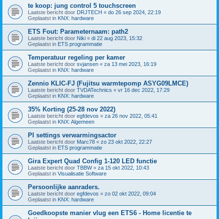
te koop: jung control 5 touchscreen
Laatste bericht door
DRJTECH
«
do 26 sep 2024, 22:19
Geplaatst in
KNX: hardware
ETS Fout: Parameternaam: path2
Laatste bericht door
Niki
«
di 22 aug 2023, 15:32
Geplaatst in
ETS programmatie
Temperatuur regeling per kamer
Laatste bericht door
svjansen
«
za 13 mei 2023, 16:19
Geplaatst in
KNX: hardware
Zennio KLIC-FJ (Fujitsu warmtepomp ASYG09LMCE)
Laatste bericht door
TVDATechnics
«
vr 16 dec 2022, 17:29
Geplaatst in
KNX: hardware
35% Korting (25-28 nov 2022)
Laatste bericht door
egfdevos
«
za 26 nov 2022, 05:41
Geplaatst in
KNX: Algemeen
PI settings verwarmingsactor
Laatste bericht door
Marc78
«
zo 23 okt 2022, 22:27
Geplaatst in
ETS programmatie
Gira Expert Quad Config 1-120 LED functie
Laatste bericht door
TBBW
«
za 15 okt 2022, 10:43
Geplaatst in
Visualisatie Software
Persoonlijke aanraders.
Laatste bericht door
egfdevos
«
zo 02 okt 2022, 09:04
Geplaatst in
KNX: hardware
Goedkoopste manier vlug een ETS6 - Home licentie te