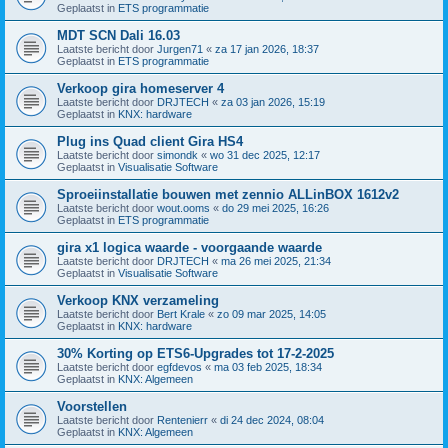
Geplaatst in
ETS programmatie
MDT SCN Dali 16.03
Laatste bericht door
Jurgen71
«
za 17 jan 2026, 18:37
Geplaatst in
ETS programmatie
Verkoop gira homeserver 4
Laatste bericht door
DRJTECH
«
za 03 jan 2026, 15:19
Geplaatst in
KNX: hardware
Plug ins Quad client Gira HS4
Laatste bericht door
simondk
«
wo 31 dec 2025, 12:17
Geplaatst in
Visualisatie Software
Sproeiinstallatie bouwen met zennio ALLinBOX 1612v2
Laatste bericht door
wout.ooms
«
do 29 mei 2025, 16:26
Geplaatst in
ETS programmatie
gira x1 logica waarde - voorgaande waarde
Laatste bericht door
DRJTECH
«
ma 26 mei 2025, 21:34
Geplaatst in
Visualisatie Software
Verkoop KNX verzameling
Laatste bericht door
Bert Krale
«
zo 09 mar 2025, 14:05
Geplaatst in
KNX: hardware
30% Korting op ETS6-Upgrades tot 17-2-2025
Laatste bericht door
egfdevos
«
ma 03 feb 2025, 18:34
Geplaatst in
KNX: Algemeen
Voorstellen
Laatste bericht door
Rentenierr
«
di 24 dec 2024, 08:04
Geplaatst in
KNX: Algemeen