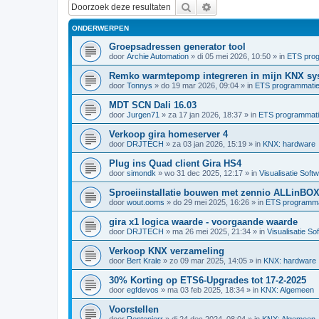
Zoek
Uitgebreid zoeken
ONDERWERPEN
Groepsadressen generator tool
door
Archie Automation
»
di 05 mei 2026, 10:50
» in
ETS pro
Remko warmtepomp integreren in mijn KNX sy
door
Tonnys
»
do 19 mar 2026, 09:04
» in
ETS programmati
MDT SCN Dali 16.03
door
Jurgen71
»
za 17 jan 2026, 18:37
» in
ETS programmat
Verkoop gira homeserver 4
door
DRJTECH
»
za 03 jan 2026, 15:19
» in
KNX: hardware
Plug ins Quad client Gira HS4
door
simondk
»
wo 31 dec 2025, 12:17
» in
Visualisatie Soft
Sproeiinstallatie bouwen met zennio ALLinBO
door
wout.ooms
»
do 29 mei 2025, 16:26
» in
ETS programma
gira x1 logica waarde - voorgaande waarde
door
DRJTECH
»
ma 26 mei 2025, 21:34
» in
Visualisatie So
Verkoop KNX verzameling
door
Bert Krale
»
zo 09 mar 2025, 14:05
» in
KNX: hardware
30% Korting op ETS6-Upgrades tot 17-2-2025
door
egfdevos
»
ma 03 feb 2025, 18:34
» in
KNX: Algemeen
Voorstellen
door
Rentenierr
»
di 24 dec 2024, 08:04
» in
KNX: Algemeen