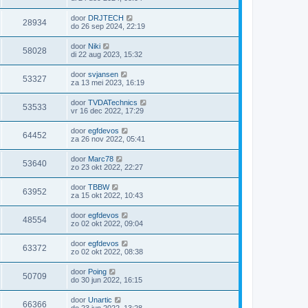
door
DRJTECH
28934
do 26 sep 2024, 22:19
door
Niki
58028
di 22 aug 2023, 15:32
door
svjansen
53327
za 13 mei 2023, 16:19
door
TVDATechnics
53533
vr 16 dec 2022, 17:29
door
egfdevos
64452
za 26 nov 2022, 05:41
door
Marc78
53640
zo 23 okt 2022, 22:27
door
TBBW
63952
za 15 okt 2022, 10:43
door
egfdevos
48554
zo 02 okt 2022, 09:04
door
egfdevos
63372
zo 02 okt 2022, 08:38
door
Poing
50709
do 30 jun 2022, 16:15
door
Unartic
66366
do 23 jun 2022, 13:28