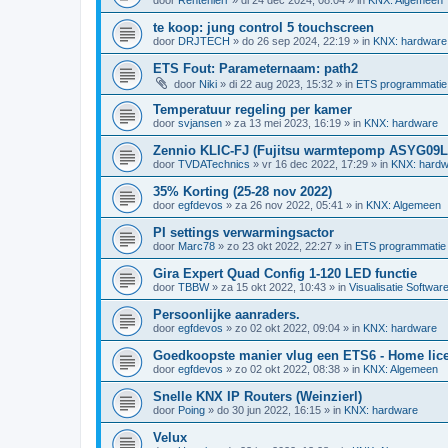
te koop: jung control 5 touchscreen
door
DRJTECH
»
do 26 sep 2024, 22:19
» in
KNX: hardware
ETS Fout: Parameternaam: path2
door
Niki
»
di 22 aug 2023, 15:32
» in
ETS programmatie
Temperatuur regeling per kamer
door
svjansen
»
za 13 mei 2023, 16:19
» in
KNX: hardware
Zennio KLIC-FJ (Fujitsu warmtepomp ASYG09
door
TVDATechnics
»
vr 16 dec 2022, 17:29
» in
KNX: hardw
35% Korting (25-28 nov 2022)
door
egfdevos
»
za 26 nov 2022, 05:41
» in
KNX: Algemeen
PI settings verwarmingsactor
door
Marc78
»
zo 23 okt 2022, 22:27
» in
ETS programmatie
Gira Expert Quad Config 1-120 LED functie
door
TBBW
»
za 15 okt 2022, 10:43
» in
Visualisatie Softwar
Persoonlijke aanraders.
door
egfdevos
»
zo 02 okt 2022, 09:04
» in
KNX: hardware
Goedkoopste manier vlug een ETS6 - Home licen
door
egfdevos
»
zo 02 okt 2022, 08:38
» in
KNX: Algemeen
Snelle KNX IP Routers (Weinzierl)
door
Poing
»
do 30 jun 2022, 16:15
» in
KNX: hardware
Velux