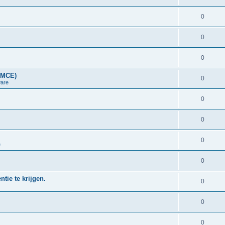
0
0
0
LMCE)
0
are
0
0
0
e
0
tie te krijgen.
0
0
0