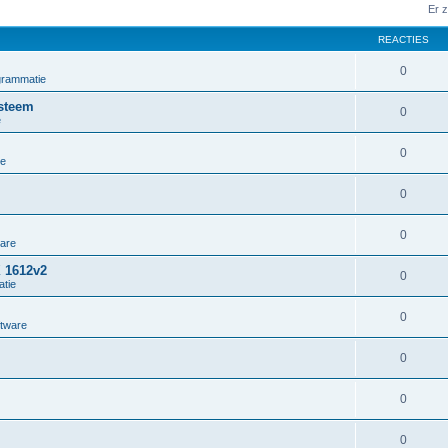
Er 
REACTIES
0
grammatie
steem
0
e
0
ie
0
0
ware
X 1612v2
0
tie
0
ftware
0
0
0