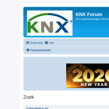
KNX Forum
Het nederlandstalige KNX f
Snelle links
V&A
Forumoverzicht
Zoek
ZOEKOPDRACHT