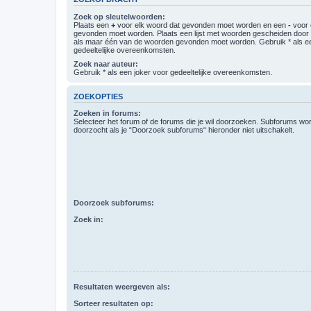
Zoek op sleutelwoorden:
Plaats een
+
voor elk woord dat gevonden moet worden en een
-
voor 
gevonden moet worden. Plaats een lijst met woorden gescheiden doo
als maar één van de woorden gevonden moet worden. Gebruik * als ee
gedeeltelijke overeenkomsten.
Zoek naar auteur:
Gebruik * als een joker voor gedeeltelijke overeenkomsten.
ZOEKOPTIES
Zoeken in forums:
Selecteer het forum of de forums die je wil doorzoeken. Subforums w
doorzocht als je “Doorzoek subforums“ hieronder niet uitschakelt.
Doorzoek subforums:
Zoek in:
Resultaten weergeven als:
Sorteer resultaten op: