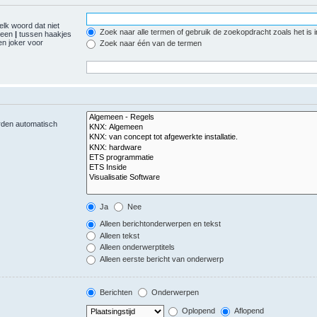
elk woord dat niet
Zoek naar alle termen of gebruik de zoekopdracht zoals het is 
r een
|
tussen haakjes
n joker voor
Zoek naar één van de termen
orden automatisch
Ja
Nee
Alleen berichtonderwerpen en tekst
Alleen tekst
Alleen onderwerptitels
Alleen eerste bericht van onderwerp
Berichten
Onderwerpen
Oplopend
Aflopend