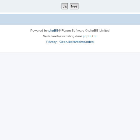
Powered by
phpBB
® Forum Software © phpBB Limited
Nederlandse vertaling door
phpBB.nl
.
Privacy
|
Gebruikersvoorwaarden