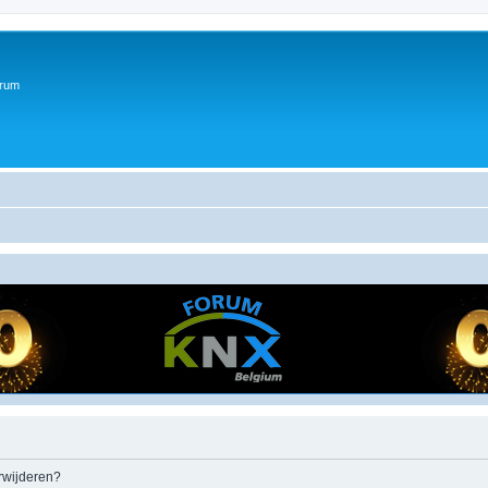
orum
erwijderen?