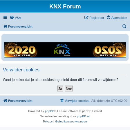
KNX Forum
V&A
Registreer
Aanmelden
Z
Forumoverzicht
o
e
k
Verwijder cookies
Weet je zeker dat je alle cookies ingesteld door dit forum wil verwijderen?
Forumoverzicht
Verwijder cookies
Alle tijden zijn
UTC+02:00
Powered by
phpBB
® Forum Software © phpBB Limited
Nederlandse vertaling door
phpBB.nl
.
Privacy
|
Gebruikersvoorwaarden