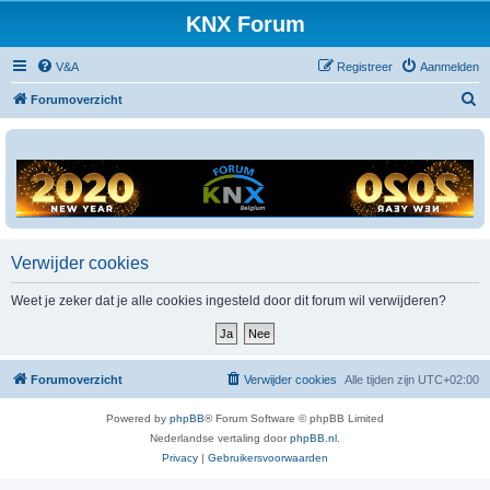
KNX Forum
V&A
Registreer
Aanmelden
Z
Forumoverzicht
o
e
k
Verwijder cookies
Weet je zeker dat je alle cookies ingesteld door dit forum wil verwijderen?
Forumoverzicht
Verwijder cookies
Alle tijden zijn
UTC+02:00
Powered by
phpBB
® Forum Software © phpBB Limited
Nederlandse vertaling door
phpBB.nl
.
Privacy
|
Gebruikersvoorwaarden