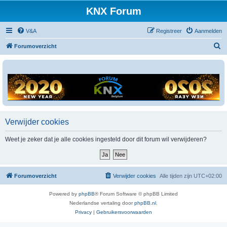
KNX Forum
V&A
Registreer
Aanmelden
Z
Forumoverzicht
o
e
k
Verwijder cookies
Weet je zeker dat je alle cookies ingesteld door dit forum wil verwijderen?
Forumoverzicht
Verwijder cookies
Alle tijden zijn
UTC+02:00
Powered by
phpBB
® Forum Software © phpBB Limited
Nederlandse vertaling door
phpBB.nl
.
Privacy
|
Gebruikersvoorwaarden