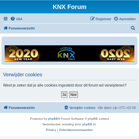
KNX Forum
V&A
Registreer
Aanmelden
Z
Forumoverzicht
o
e
k
Verwijder cookies
Weet je zeker dat je alle cookies ingesteld door dit forum wil verwijderen?
Forumoverzicht
Verwijder cookies
Alle tijden zijn
UTC+02:00
Powered by
phpBB
® Forum Software © phpBB Limited
Nederlandse vertaling door
phpBB.nl
.
Privacy
|
Gebruikersvoorwaarden