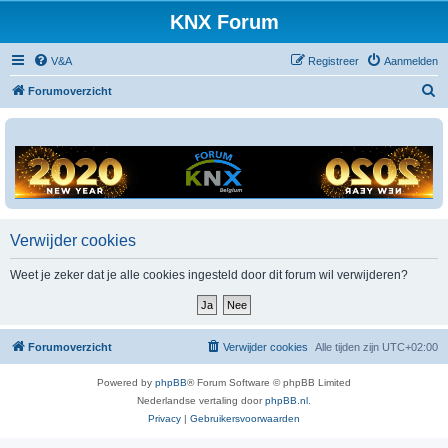
KNX Forum
V&A
Registreer
Aanmelden
Z
Forumoverzicht
o
e
k
Verwijder cookies
Weet je zeker dat je alle cookies ingesteld door dit forum wil verwijderen?
Forumoverzicht
Verwijder cookies
Alle tijden zijn
UTC+02:00
Powered by
phpBB
® Forum Software © phpBB Limited
Nederlandse vertaling door
phpBB.nl
.
Privacy
|
Gebruikersvoorwaarden