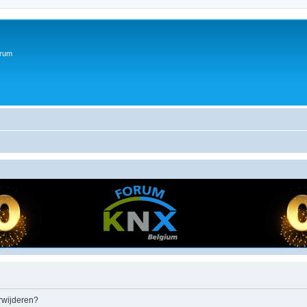
orum
erwijderen?