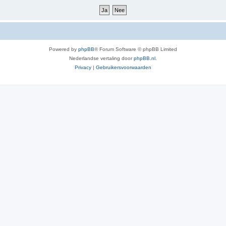
Powered by
phpBB
® Forum Software © phpBB Limited
Nederlandse vertaling door
phpBB.nl
.
Privacy
|
Gebruikersvoorwaarden