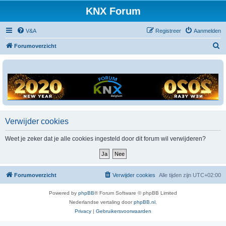
KNX Forum
V&A
Registreer
Aanmelden
Z
Forumoverzicht
o
e
k
Verwijder cookies
Weet je zeker dat je alle cookies ingesteld door dit forum wil verwijderen?
Forumoverzicht
Verwijder cookies
Alle tijden zijn
UTC+02:00
Powered by
phpBB
® Forum Software © phpBB Limited
Nederlandse vertaling door
phpBB.nl
.
Privacy
|
Gebruikersvoorwaarden