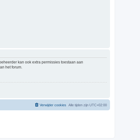
mbeheerder kan ook extra permissies toestaan aan
an het forum.
Verwijder cookies
Alle tijden zijn
UTC+02:00