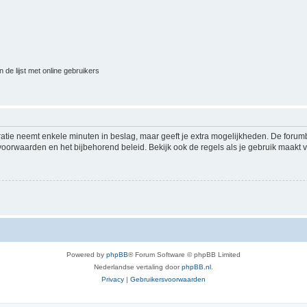
 de lijst met online gebruikers
ratie neemt enkele minuten in beslag, maar geeft je extra mogelijkheden. De foru
voorwaarden en het bijbehorend beleid. Bekijk ook de regels als je gebruik maakt v
Powered by
phpBB
® Forum Software © phpBB Limited
Nederlandse vertaling door
phpBB.nl
.
Privacy
|
Gebruikersvoorwaarden