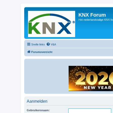
KNX Forum
Het nederlandstalige KNX f
Snelle links
V&A
Forumoverzicht
Aanmelden
Gebruikersnaam: