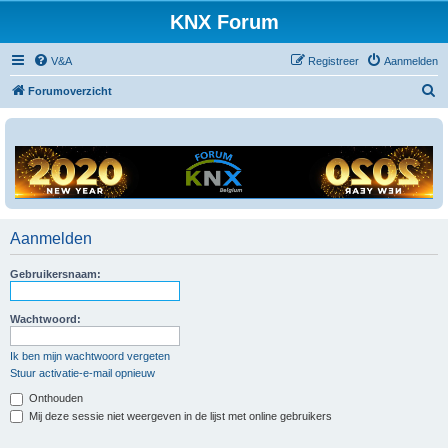
KNX Forum
V&A
Registreer
Aanmelden
Z
Forumoverzicht
o
e
k
Aanmelden
Gebruikersnaam:
Wachtwoord:
Ik ben mijn wachtwoord vergeten
Stuur activatie-e-mail opnieuw
Onthouden
Mij deze sessie niet weergeven in de lijst met online gebruikers