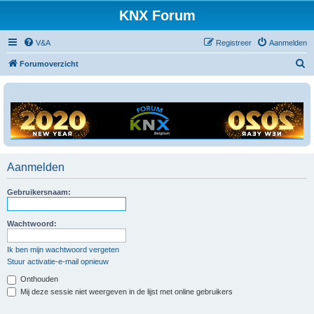
KNX Forum
V&A
Registreer
Aanmelden
Z
Forumoverzicht
o
e
k
Aanmelden
Gebruikersnaam:
Wachtwoord:
Ik ben mijn wachtwoord vergeten
Stuur activatie-e-mail opnieuw
Onthouden
Mij deze sessie niet weergeven in de lijst met online gebruikers