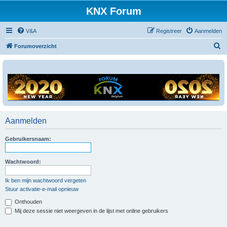
KNX Forum
V&A
Registreer
Aanmelden
Z
Forumoverzicht
o
e
k
Aanmelden
Gebruikersnaam:
Wachtwoord:
Ik ben mijn wachtwoord vergeten
Stuur activatie-e-mail opnieuw
Onthouden
Mij deze sessie niet weergeven in de lijst met online gebruikers