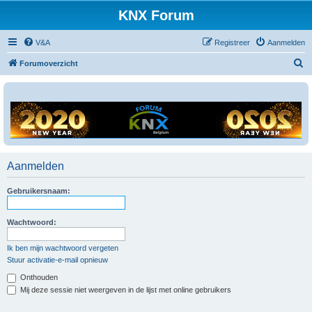
KNX Forum
V&A
Registreer
Aanmelden
Z
Forumoverzicht
o
e
k
Aanmelden
Gebruikersnaam:
Wachtwoord:
Ik ben mijn wachtwoord vergeten
Stuur activatie-e-mail opnieuw
Onthouden
Mij deze sessie niet weergeven in de lijst met online gebruikers