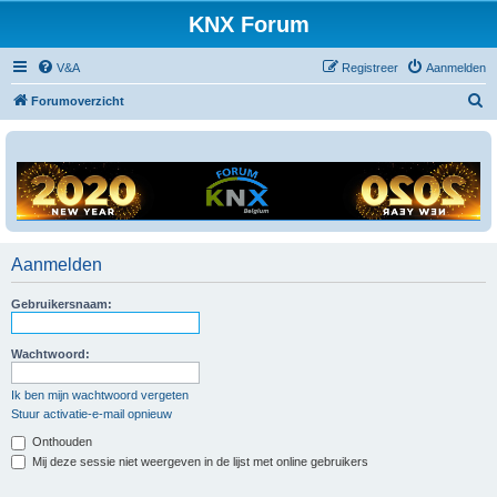
KNX Forum
V&A
Registreer
Aanmelden
Z
Forumoverzicht
o
e
k
Aanmelden
Gebruikersnaam:
Wachtwoord:
Ik ben mijn wachtwoord vergeten
Stuur activatie-e-mail opnieuw
Onthouden
Mij deze sessie niet weergeven in de lijst met online gebruikers