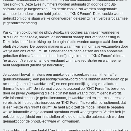
“session-id”). Deze twee nummers worden automatisch door de phpBB-
software aan je toegewezen. Een derde cookie zal worden aangemaakt
wanneer je onderwerpen hebt gelezen op “KNX Forum”. Deze cookie wordt
gebruikt om op te slaan welke onderwerpen gelezen zijn en verbetert daarmee
je gebruikerservaring.
Wij kunnen ook buiten de phpBB-software cookies aanmaken wanneer je
“KNX Forum” bezoekt, hoewel dit document daarop niet van toepassing is.
Deze tekst heeft betrekking op de pagina’s die worden aangemaakt door de
phpBB-software. De tweede manier is waarin wij je informatie verzamelen door
wat je aan ons verstuurt. Dit is onder andere het plaatsen als een anonieme
gebruiker (hierna “anonieme berichten”), registreren op “KNX Forum” (hierna
“je account”) en berichten die verstuurd zijn na je registratie en wanneer je
bent aangemeld (hierna “je berichten”).
Je account bevat minstens een unieke identificeerbare naam (hierna “je
gebruikersnaam”), een persoonlijk wachtwoord om te kunnen aanmelden op je
account (hierna “je wachtwoord”) en een persoonlijk, geldig e-mailadres
(hierna “je e-mail”). Je informatie voor je account op “KNX Forum” is beveiligd
door de privacywetgeving die geldt in het land waar dit forum gehost wordt.
Alle informatie naast je gebruikersnaam, je wachtwoord en je e-mailadres die
vereist is bij het registratieproces op “KNX Forum” is verplicht of optioneel, dat
is een keuze van “KNX Forum”. Je hebt altijd zelf de mogelijkheid te bepalen
welke informatie van je account openbaar wordt weergegeven. Verder heb je
ook de mogelijkheid om in te stellen of je de e-mails die automatisch worden
gemaakt door de phpBB-software wil ontvangen.
Je wachtwoord is versleuteld (en kan niet worden ontsleuteld) waardoor het op